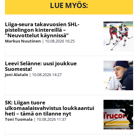
LUE MYÖS:
Liiga-seura takavuosien SHL-
pistelingon kintereillä –
”Neuvottelut käynnissä”
Markus Nuutinen
|
10.08.2026
16:25
Leevi Selänne: uusi joukkue
Suomesta!
Joni Alatalo
|
10.08.2026
14:27
SK: Liigan tuore
ulkomaalaisvahvistus loukkaantui
heti – tämä on tilanne nyt
Toni Tuomala
|
10.08.2026
11:37