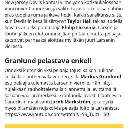
New Jersey Devils kohtasi viime yönä kotikaukalossaan
Vancouver Canucksin, ja valitettavasti ottelussa nähtiin
eräs todella ruma ja ikävä hetki. Kaikki sai alkunsa siitä,
kun Devilsiin kesällä siirtynyt
Taylor Hall
taklasi todella
kovaa Canucks-puolustaja
Philip Larsenia
. Larsen jäi
töötin jälkeen elottomana jään pintaan, mutta pelaajat
katsoivat parhaaksi aloittaa mylläkän juuri Larsenin
vieressä.
Granlund pelastava enkeli
Onneksi kuitenkin yksi pelaaja tajusi kaiken hulinan
keskellä tilanteen vakavuuden, sillä
Markus Granlund
esti pelaajia tulemasta Larsenin vierelle. Hän liittyi
nujakkaan rauhoittelemalla tilannetta ja levittämällä
käsiään vaaran merkiksi. Granlundia avusti tilanteessa
Canucksin maalivahti
Jacob Markström
, joka pyrki
myös pitämään nujakoivia pelaajia loitolla Larsenista.
https://www.youtube.com/watch?v=98_TuizLHS0