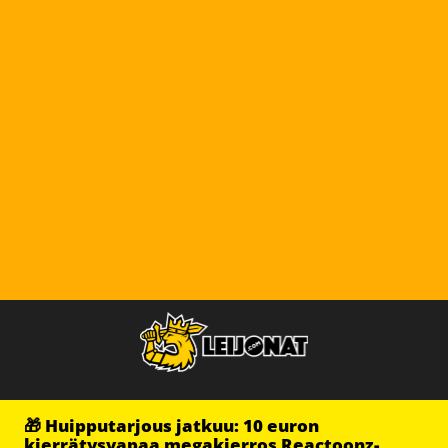
🎁 Huipputarjous jatkuu: 10 euron
kierrätysvapaa megakierros Reactoonz-