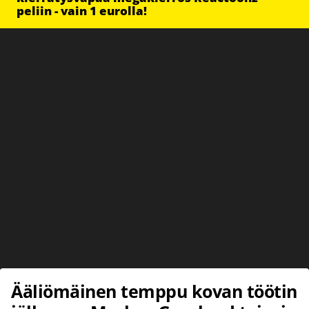
peliin - vain 1 eurolla!
Ääliömäinen temppu kovan töötin