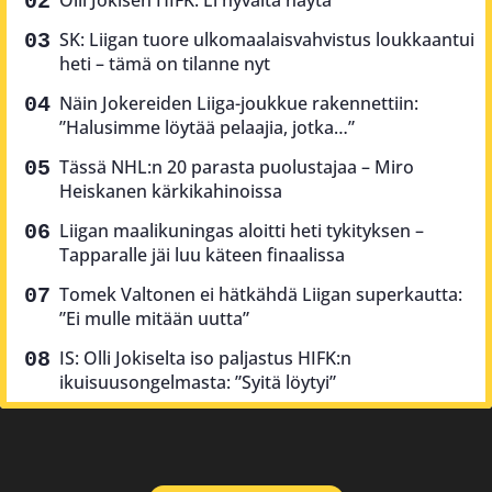
SK: Liigan tuore ulkomaalaisvahvistus loukkaantui
heti – tämä on tilanne nyt
Näin Jokereiden Liiga-joukkue rakennettiin:
”Halusimme löytää pelaajia, jotka…”
Tässä NHL:n 20 parasta puolustajaa – Miro
Heiskanen kärkikahinoissa
Liigan maalikuningas aloitti heti tykityksen –
Tapparalle jäi luu käteen finaalissa
Tomek Valtonen ei hätkähdä Liigan superkautta:
”Ei mulle mitään uutta”
IS: Olli Jokiselta iso paljastus HIFK:n
ikuisuusongelmasta: ”Syitä löytyi”