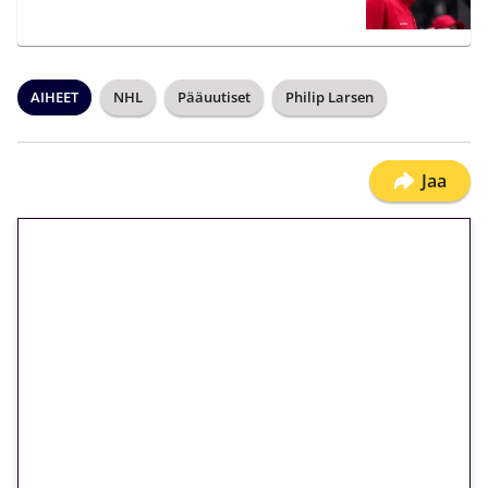
AIHEET
NHL
Pääuutiset
Philip Larsen
Jaa
🎁 Huipputarjous jatkuu: 10
euron kierrätysvapaa
megakierros Reactoonz-
peliin – vain 1 eurolla!
Peli: Reactoonz
Vain uusille asiakkaille!