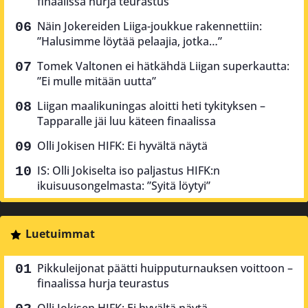
finaalissa hurja teurastus
Näin Jokereiden Liiga-joukkue rakennettiin:
”Halusimme löytää pelaajia, jotka…”
Tomek Valtonen ei hätkähdä Liigan superkautta:
”Ei mulle mitään uutta”
Liigan maalikuningas aloitti heti tykityksen –
Tapparalle jäi luu käteen finaalissa
Olli Jokisen HIFK: Ei hyvältä näytä
IS: Olli Jokiselta iso paljastus HIFK:n
ikuisuusongelmasta: ”Syitä löytyi”
Luetuimmat
Pikkuleijonat päätti huipputurnauksen voittoon –
finaalissa hurja teurastus
Olli Jokisen HIFK: Ei hyvältä näytä