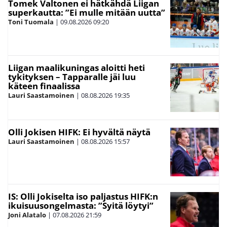
Tomek Valtonen ei hätkähdä Liigan
superkautta: ”Ei mulle mitään uutta”
Toni Tuomala
|
09.08.2026
09:20
Liigan maalikuningas aloitti heti
tykityksen – Tapparalle jäi luu
käteen finaalissa
Lauri Saastamoinen
|
08.08.2026
19:35
Olli Jokisen HIFK: Ei hyvältä näytä
Lauri Saastamoinen
|
08.08.2026
15:57
IS: Olli Jokiselta iso paljastus HIFK:n
ikuisuusongelmasta: ”Syitä löytyi”
Joni Alatalo
|
07.08.2026
21:59