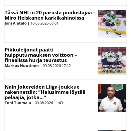
Tässä NHL:n 20 parasta puolustajaa –
Miro Heiskanen kärkikahinoissa
Joni Alatalo
|
10.08.2026
08:01
Pikkuleijonat päätti
huipputurnauksen voittoon –
finaalissa hurja teurastus
Markus Nuutinen
|
09.08.2026
17:12
Näin Jokereiden Liiga-joukkue
rakennettiin: ”Halusimme löytää
pelaajia, jotka…”
Toni Tuomala
|
09.08.2026
11:43