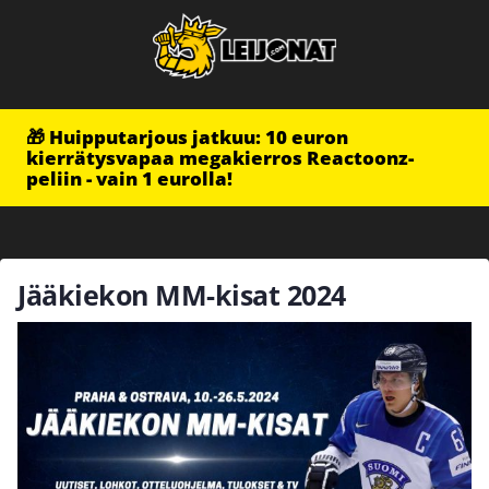
🎁 Huipputarjous jatkuu: 10 euron
kierrätysvapaa megakierros Reactoonz-
peliin - vain 1 eurolla!
Jääkiekon MM-kisat 2024