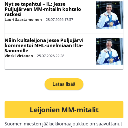
Nyt se tapahtui – IL: Jesse
Puljujärven MM-mitalin kohtalo
ratkesi
Lauri Saastamoinen
|
28.07.2026
17:57
Näin kultaleijona Jesse Puljujärvi
kommentoi NHL-unelmiaan Ilta-
Sanomille
Vinski Virtanen
|
25.07.2026
22:28
Lataa lisää
Leijonien MM-mitalit
Suomen miesten jääkiekkomaajoukkue on saavuttanut