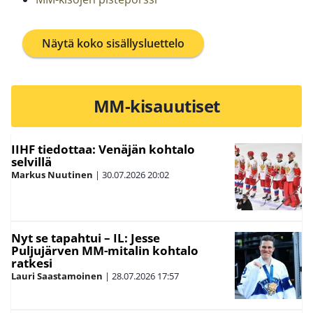
Näytä koko sisällysluettelo
MM-kisauutiset
IIHF tiedottaa: Venäjän kohtalo
selvillä
Markus Nuutinen
|
30.07.2026
20:02
Nyt se tapahtui – IL: Jesse
Puljujärven MM-mitalin kohtalo
ratkesi
Lauri Saastamoinen
|
28.07.2026
17:57