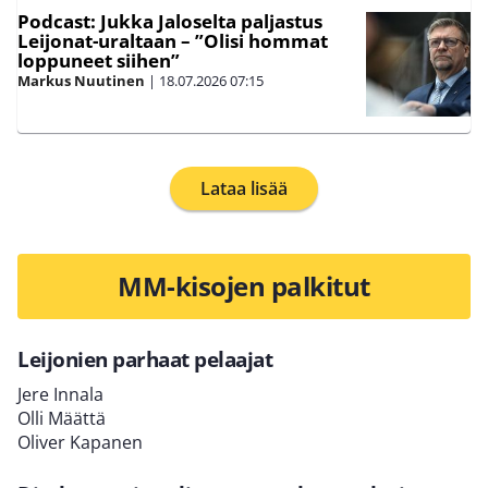
Podcast: Jukka Jaloselta paljastus
Leijonat-uraltaan – ”Olisi hommat
loppuneet siihen”
Markus Nuutinen
|
18.07.2026
07:15
Lataa lisää
MM-kisojen palkitut
Leijonien parhaat pelaajat
Jere Innala
Olli Määttä
Oliver Kapanen