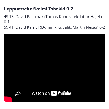
Loppuottelu: Sveitsi-Tshekki 0-2
49.13: David Pastrnak (Tomas Kundratek, Libor Hajek)
0-1
59.41: David Kämpf (Dominik Kubalik, Martin Necas) 0-2