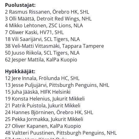
Puolustajat:
2 Rasmus Rissanen, Örebro HK, SHL
3 Olli Määttä, Detroit Red Wings, NHL
4 Mikko Lehtonen, ZSC Lions, NLA
7 Oliwer Kaski, HV71, SHL
18 Vili Saarijärvi, SCL Tigers, NLA
38 Veli-Matti Vittasmäki, Tappara Tampere
50 Juuso Riikola, SCL Tigers, NLA
62 Jesper Mattila, KalPa Kuopio
Hyökkääjät:
12 Jere Innala, Frölunda HC, SHL
13 Jesse Puljujärvi, Pittsburgh Penguins, NHL
15 Juha Jääskä, HIFK Helsinki
19 Konsta Helenius, Jukurit Mikkeli
21 Patrik Puistola, Jukurit Mikkeli
24 Hannes Björninen, Örebro HK, SHL
25 Pekka Jormakka, Jukurit Mikkeli
27 Oliver Kapanen, KalPa Kuopio
48 Valtteri Puustinen, Pittsburgh Penguins, NHL