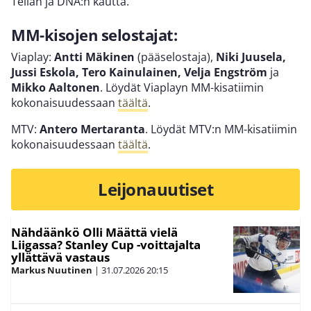
Telian ja DNA:n kautta.
MM-kisojen selostajat:
Viaplay:
Antti Mäkinen
(pääselostaja),
Niki Juusela,
Jussi Eskola, Tero Kainulainen, Velja Engström
ja
Mikko Aaltonen
. Löydät Viaplayn MM-kisatiimin
kokonaisuudessaan
täältä
.
MTV:
Antero Mertaranta
. Löydät MTV:n MM-kisatiimin
kokonaisuudessaan
täältä
.
Leijonauutiset
Nähdäänkö Olli Määttä vielä
Liigassa? Stanley Cup -voittajalta
yllättävä vastaus
Markus Nuutinen
|
31.07.2026
20:15