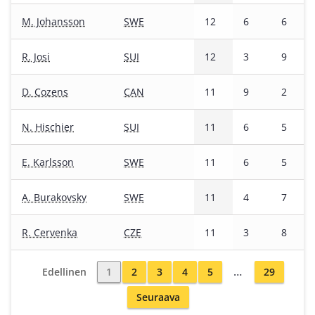
M. Johansson
SWE
12
6
6
R. Josi
SUI
12
3
9
D. Cozens
CAN
11
9
2
N. Hischier
SUI
11
6
5
E. Karlsson
SWE
11
6
5
A. Burakovsky
SWE
11
4
7
R. Cervenka
CZE
11
3
8
…
Edellinen
1
2
3
4
5
29
Seuraava