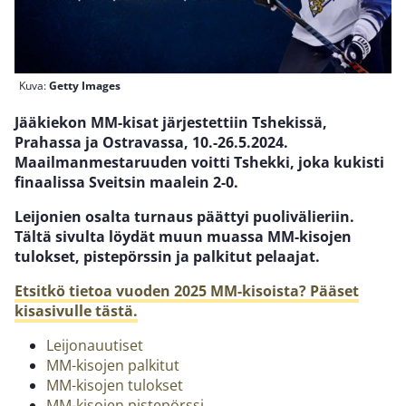
Kuva:
Getty Images
Jääkiekon MM-kisat järjestettiin Tshekissä,
Prahassa ja Ostravassa, 10.-26.5.2024.
Maailmanmestaruuden voitti Tshekki, joka kukisti
finaalissa Sveitsin maalein 2-0.
Leijonien osalta turnaus päättyi puolivälieriin.
Tältä sivulta löydät muun muassa MM-kisojen
tulokset, pistepörssin ja palkitut pelaajat.
Etsitkö tietoa vuoden 2025 MM-kisoista? Pääset
kisasivulle tästä.
Leijonauutiset
MM-kisojen palkitut
MM-kisojen tulokset
MM-kisojen pistepörssi