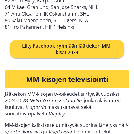
57 Arttu Hyry, Kärpät Oulu
64 Mikael Granlund, San Jose Sharks, NHL
71 Ahti Oksanen, IK Oskarshamn, SHL
80 Saku Mäenalanen, SCL Tigers, NLA
81 Iiro Pakarinen, HIFK Helsinki
Liity Facebook-ryhmään Jääkiekon MM-
kisat 2024
MM-kisojen televisiointi
Jääkiekon MM-kisojen tv-oikeudet siirtyivät vuosiksi
2024-2028
NENT Group Finlandille
, jonka alaisuuteen
kuuluvat
V sportin
maksukanavat sekä
suoratoistopalvelu
Viaplay
.
MM-kisojen kaikki ottelut näkyvät suorina lähetyksinä
V
sportin kanavilla
ja
Viaplayssa
. Leijonien ottelut