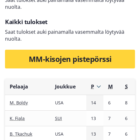
Saat tulokset auki painamalla vasemmalta löytyvää
nuolta.
Kaikki tulokset
Saat tulokset auki painamalla vasemmalta löytyvää
nuolta.
MM-kisojen pistepörssi
Pelaaja
Joukkue
P
M
S
M. Boldy
USA
14
6
8
K. Fiala
SUI
13
7
6
B. Tkachuk
USA
13
7
6