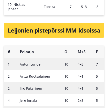
10. Nicklas
Tanska
7
5+3
8
Jensen
Leijonien pistepörssi MM-kisoissa
#
Pelaaja
O
M+S
P
1.
Anton Lundell
10
4+3
7
2.
Arttu Ruotsalainen
10
4+1
5
2.
Iiro Pakarinen
10
4+1
5
4.
Jere Innala
10
2+3
5