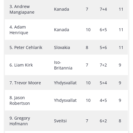
3. Andrew
Kanada
7
7+4
11
Mangiapane
4. Adam
Kanada
10
6+5
11
Henrique
5. Peter Cehlarik
Slovakia
8
5+6
11
Iso-
6. Liam Kirk
7
7+2
9
Britannia
7. Trevor Moore
Yhdysvallat
10
5+4
9
8. Jason
Yhdysvallat
10
4+5
9
Robertson
9. Gregory
Sveitsi
7
6+2
8
Hofmann