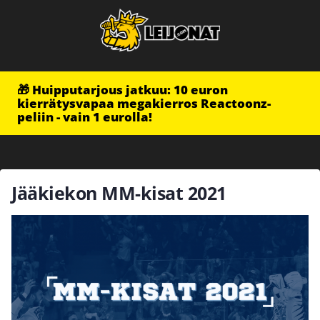
🎁 Huipputarjous jatkuu: 10 euron
kierrätysvapaa megakierros Reactoonz-
peliin - vain 1 eurolla!
Jääkiekon MM-kisat 2021