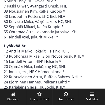
6 Sund Tony, HC Davos, NLA *
7 Kaski Oliwer, Avangard Omsk, KHL
39 Nousiainen Kim, KalPa Kuopio *
40 Lindbohm Petteri, EHC Biel, NLA
50 Koivisto Miika, Växjö Lakers HC, SHL
52 Seppälä Mikael, KalPa Kuopio *
55 Ohtamaa Atte, Lokomotiv Jaroslavl, KHL
61 Rindell Axel, Jukurit Mikkeli *
Hyökkääjät
12 Anttila Marko, Jokerit Helsinki, KHL
13 Ruohomaa Mikael, Sibir Novosibirsk, KHL *
15 Lundell Anton, HIFK Helsinki *
20 Ojamäki Niko, Linköping HC, SHL
21 Innala Jere, HPK Hämeenlinna *
22 Ruotsalainen Arttu, Buffalo Sabres, NHL *
24 Björninen Hannes, Pelicans Lahti *
25 Karjalainen Jere, HK Sochi, KHL*
27 Kontiola Petri, HPK Hämeenlinna
38 Turunen Teemu, HC Davos, NLA *
Etusivu
Luetuimmat
Uusimmat
Valikko
47 Tiivola Peter, Ässät Pori *