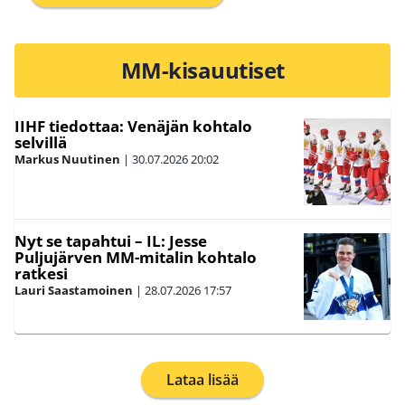
MM-kisauutiset
IIHF tiedottaa: Venäjän kohtalo
selvillä
Markus Nuutinen
|
30.07.2026
20:02
Nyt se tapahtui – IL: Jesse
Puljujärven MM-mitalin kohtalo
ratkesi
Lauri Saastamoinen
|
28.07.2026
17:57
Lataa lisää