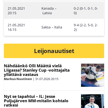
21.05.2021
Kanada –
0-2 (0-1, 0-1, 0-
20:15
Latvia
0)
21.05.2021
9-4 (2-2, 5-0, 2-
Saksa – Italia
16:15
2)
Leijonauutiset
Nähdäänkö Olli Määttä vielä
Liigassa? Stanley Cup -voittajalta
yllättävä vastaus
Markus Nuutinen
|
31.07.2026
20:15
Nyt se tapahtui – IL: Jesse
Puljujärven MM-mitalin kohtalo
ratkesi