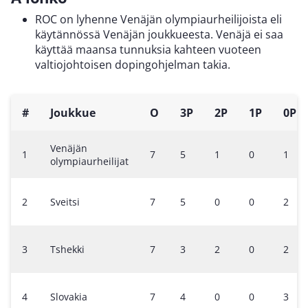
ROC on lyhenne Venäjän olympiaurheilijoista eli
käytännössä Venäjän joukkueesta. Venäjä ei saa
käyttää maansa tunnuksia kahteen vuoteen
valtiojohtoisen dopingohjelman takia.
#
Joukkue
O
3P
2P
1P
0P
Venäjän
1
7
5
1
0
1
olympiaurheilijat
2
Sveitsi
7
5
0
0
2
3
Tshekki
7
3
2
0
2
4
Slovakia
7
4
0
0
3