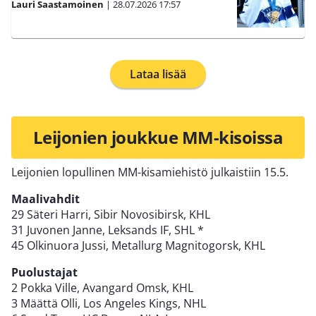
Lauri Saastamoinen
|
28.07.2026
17:57
Lataa lisää
Leijonien joukkue MM-kisoissa
Leijonien lopullinen MM-kisamiehistö julkaistiin 15.5.
Maalivahdit
29 Säteri Harri, Sibir Novosibirsk, KHL
31 Juvonen Janne, Leksands IF, SHL *
45 Olkinuora Jussi, Metallurg Magnitogorsk, KHL
Puolustajat
2 Pokka Ville, Avangard Omsk, KHL
3 Määttä Olli, Los Angeles Kings, NHL