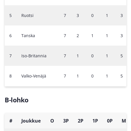
5
Ruotsi
7
3
0
1
3
6
Tanska
7
2
1
1
3
7
Iso-Britannia
7
1
0
1
5
8
Valko-Venäjä
7
1
0
1
5
B-lohko
#
Joukkue
O
3P
2P
1P
0P
M