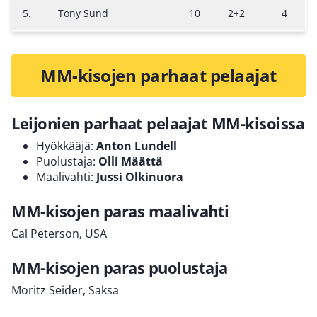
5.
Tony Sund
10
2+2
4
MM-kisojen parhaat pelaajat
Leijonien parhaat pelaajat MM-kisoissa
Hyökkääjä:
Anton Lundell
Puolustaja:
Olli Määttä
Maalivahti:
Jussi Olkinuora
MM-kisojen paras maalivahti
Cal Peterson, USA
MM-kisojen paras puolustaja
Moritz Seider, Saksa