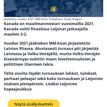
Jääkiekon vuoden 2021 MM-kisat. Pohjakuva: Getty Images.
Kanada on maailmanmestari vuosimallia 2021.
Kanada voitti finaalissa Leijonat jatkoajalla
maalein 3-2.
Vuoden 2021 jääkiekon MM-kisat järjestettiin
Latvian Riiassa. Alustavasti turnaus piti järjestää
Latviassa ja Valko-Venäjällä, mutta Valko-Venäjän
kisaisännyys evättiin maan levottomuuksien ja
poliittisen tilanteen takia.
Tältä sivulta löydät turnauksen lohkot, tulokset,
parhaat pelaajat sekä koko turnauksen ja Leijonien
sisäisen pistepörssin. Lisäksi Leijonien
hopeajoukkue
.
Näytä sisällysluettelo