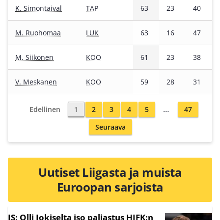
K. Simontaival
TAP
63
23
40
M. Ruohomaa
LUK
63
16
47
M. Siikonen
KOO
61
23
38
V. Meskanen
KOO
59
28
31
…
Edellinen
1
2
3
4
5
47
Seuraava
Uutiset Liigasta ja muista
Euroopan sarjoista
IS: Olli Jokiselta iso paljastus HIFK:n