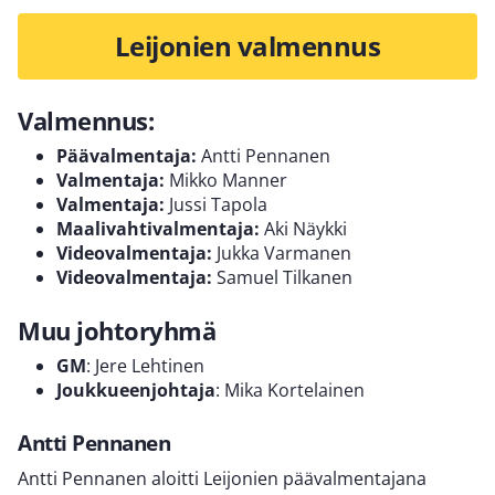
Leijonien valmennus
Valmennus:
Päävalmentaja:
Antti Pennanen
Valmentaja:
Mikko Manner
Valmentaja:
Jussi Tapola
Maalivahtivalmentaja:
Aki Näykki
Videovalmentaja:
Jukka Varmanen
Videovalmentaja:
Samuel Tilkanen
Muu johtoryhmä
GM
: Jere Lehtinen
Joukkueenjohtaja
: Mika Kortelainen
Antti Pennanen
Antti Pennanen aloitti Leijonien päävalmentajana