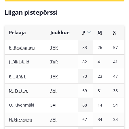
Liigan pistepörssi
Pelaaja
Joukkue
P
M
S
B. Rautiainen
TAP
83
26
57
J. Blichfeld
TAP
82
41
41
K. Tanus
TAP
70
23
47
M. Fortier
SAI
69
31
38
O. Kivenmäki
SAI
68
14
54
H. Nikkanen
SAI
67
34
33