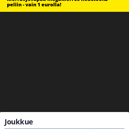
peliin - vain 1 eurolla!
Joukkue