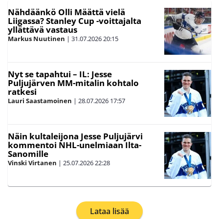
Nähdäänkö Olli Määttä vielä
Liigassa? Stanley Cup -voittajalta
yllättävä vastaus
Markus Nuutinen
|
31.07.2026
20:15
Nyt se tapahtui – IL: Jesse
Puljujärven MM-mitalin kohtalo
ratkesi
Lauri Saastamoinen
|
28.07.2026
17:57
Näin kultaleijona Jesse Puljujärvi
kommentoi NHL-unelmiaan Ilta-
Sanomille
Vinski Virtanen
|
25.07.2026
22:28
Lataa lisää