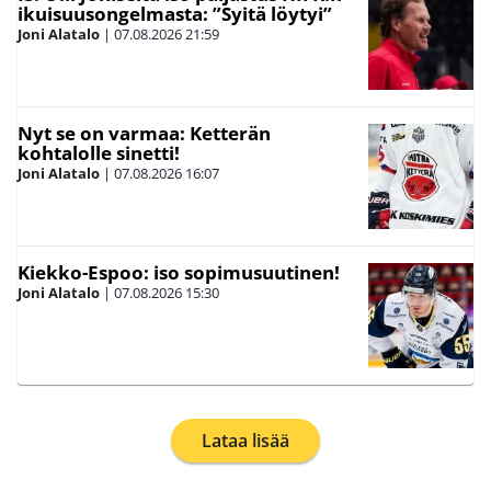
ikuisuusongelmasta: ”Syitä löytyi”
Joni Alatalo
|
07.08.2026
21:59
Nyt se on varmaa: Ketterän
kohtalolle sinetti!
Joni Alatalo
|
07.08.2026
16:07
Kiekko-Espoo: iso sopimusuutinen!
Joni Alatalo
|
07.08.2026
15:30
Lataa lisää