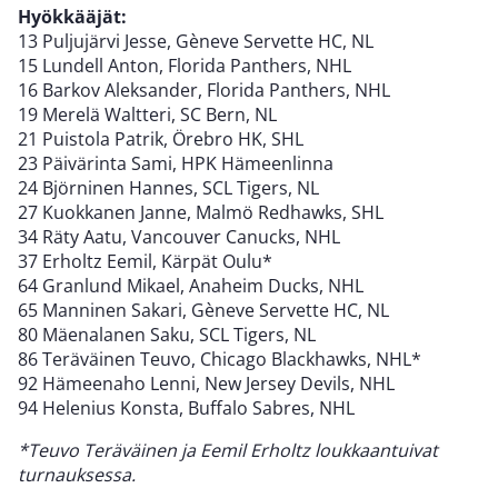
Hyökkääjät:
13 Puljujärvi Jesse, Gèneve Servette HC, NL
15 Lundell Anton, Florida Panthers, NHL
16 Barkov Aleksander, Florida Panthers, NHL
19 Merelä Waltteri, SC Bern, NL
21 Puistola Patrik, Örebro HK, SHL
23 Päivärinta Sami, HPK Hämeenlinna
24 Björninen Hannes, SCL Tigers, NL
27 Kuokkanen Janne, Malmö Redhawks, SHL
34 Räty Aatu, Vancouver Canucks, NHL
37 Erholtz Eemil, Kärpät Oulu*
64 Granlund Mikael, Anaheim Ducks, NHL
65 Manninen Sakari, Gèneve Servette HC, NL
80 Mäenalanen Saku, SCL Tigers, NL
86 Teräväinen Teuvo, Chicago Blackhawks, NHL*
92 Hämeenaho Lenni, New Jersey Devils, NHL
94 Helenius Konsta, Buffalo Sabres, NHL
*Teuvo Teräväinen ja Eemil Erholtz loukkaantuivat
turnauksessa.