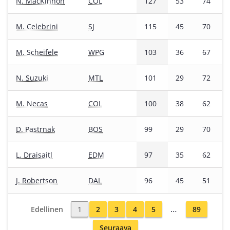
N. MacKinnon
COL
127
53
74
M. Celebrini
SJ
115
45
70
M. Scheifele
WPG
103
36
67
N. Suzuki
MTL
101
29
72
M. Necas
COL
100
38
62
D. Pastrnak
BOS
99
29
70
L. Draisaitl
EDM
97
35
62
J. Robertson
DAL
96
45
51
…
Edellinen
1
2
3
4
5
89
Seuraava