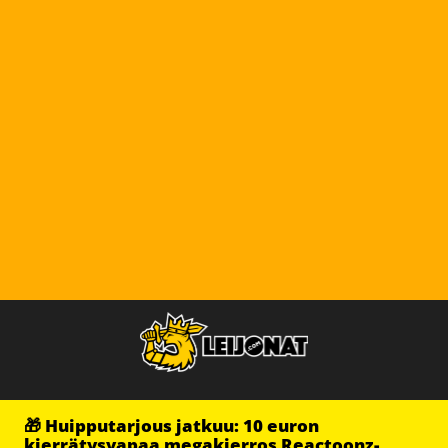
🎁 Huipputarjous jatkuu: 10 euron
kierrätysvapaa megakierros Reactoonz-