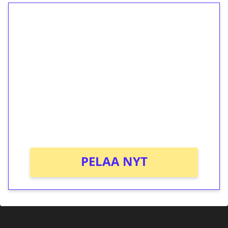
1€ = 10€ arvosta
ilmaiskierroksia ilman
kierrätystä!
Talleta 1€
Saat heti 50 ilmaiskierrosta Tuohi 1000 -
peliin (arvo 0,20€ per kierros)!
Ei kierrätysvaatimusta!
PELAA NYT