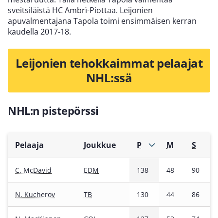
sveitsiläistä HC Ambrì-Piottaa. Leijonien
apuvalmentajana Tapola toimi ensimmäisen kerran
kaudella 2017-18.
Leijonien tehokkaimmat pelaajat
NHL:ssä
NHL:n pistepörssi
Pelaaja
Joukkue
P
M
S
C. McDavid
EDM
138
48
90
N. Kucherov
TB
130
44
86