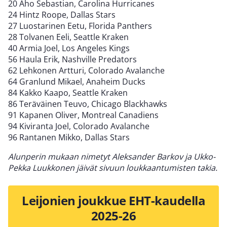
20 Aho Sebastian, Carolina Hurricanes
24 Hintz Roope, Dallas Stars
27 Luostarinen Eetu, Florida Panthers
28 Tolvanen Eeli, Seattle Kraken
40 Armia Joel, Los Angeles Kings
56 Haula Erik, Nashville Predators
62 Lehkonen Artturi, Colorado Avalanche
64 Granlund Mikael, Anaheim Ducks
84 Kakko Kaapo, Seattle Kraken
86 Teräväinen Teuvo, Chicago Blackhawks
91 Kapanen Oliver, Montreal Canadiens
94 Kiviranta Joel, Colorado Avalanche
96 Rantanen Mikko, Dallas Stars
Alunperin mukaan nimetyt Aleksander Barkov ja Ukko-
Pekka Luukkonen jäivät sivuun loukkaantumisten takia.
Leijonien joukkue
EHT-kaudella
2025-26