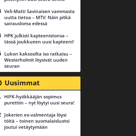
Veli-Matti Savinaisen vammasta
uutta tietoa – MTV: Näin pitkä
sairausloma edessä
HPK julkisti kapteenistonsa –
tässä joukkueen uusi kapteeni!
Lukon kaksosilta iso ratkaisu –
Westerholmit löysivät uuden
seuran
Uusimmat
HIFK-hyökkääjän sopimus
purettiin – nyt löytyi uusi seura!
Jokerien ex-valmentaja löysi
töitä – toinen suomalaisluotsi
joutui vetäytymään