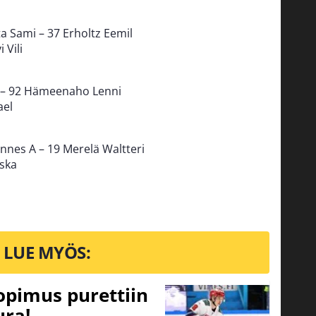
a Sami – 37 Erholtz Eemil
 Vili
tu – 92 Hämeenaho Lenni
ael
annes A – 19 Merelä Waltteri
iska
LUE MYÖS:
opimus purettiin
ura!