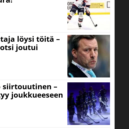
aja löysi töitä –
otsi joutui
 siirtouutinen –
ttyy joukkueeseen