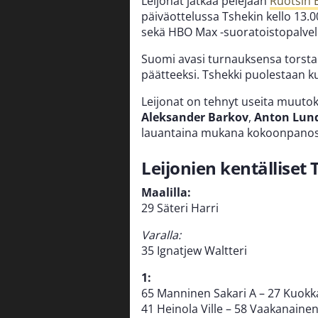
Leijonat jatkaa pelejään
Ruotsin 
päiväottelussa Tshekin kello 13.0
sekä HBO Max -suoratoistopalvel
Suomi avasi turnauksensa torstain
päätteeksi. Tshekki puolestaan ku
Leijonat on tehnyt useita muuto
Aleksander Barkov
,
Anton Lund
lauantaina mukana kokoonpanos
Leijonien kentälliset
Maalilla:
29 Säteri Harri
Varalla:
35 Ignatjew Waltteri
1:
65 Manninen Sakari A – 27 Kuokka
41 Heinola Ville – 58 Vaakanaine