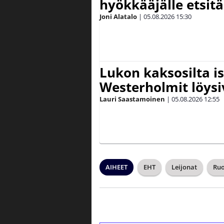
hyökkääjälle etsit
Joni Alatalo
|
05.08.2026
15:30
Lukon kaksosilta is
Westerholmit löys
Lauri Saastamoinen
|
05.08.2026
12:55
AIHEET
EHT
Leijonat
Ruo