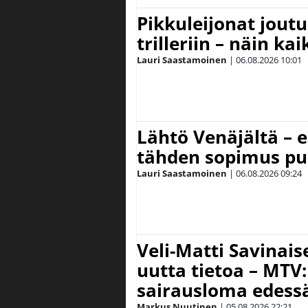
Pikkuleijonat joutu
trilleriin – näin kai
Lauri Saastamoinen
|
06.08.2026
10:01
Lähtö Venäjältä – e
tähden sopimus pu
Lauri Saastamoinen
|
06.08.2026
09:24
Veli-Matti Savina
uutta tietoa – MTV:
sairausloma edess
Markus Nuutinen
|
05.08.2026
22:21