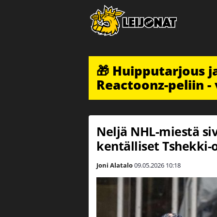
🎁 Huipputarjous 
Reactoonz-peliin - 
Neljä NHL-miestä siv
kentälliset Tshekki-
Joni Alatalo
09.05.2026
10:18