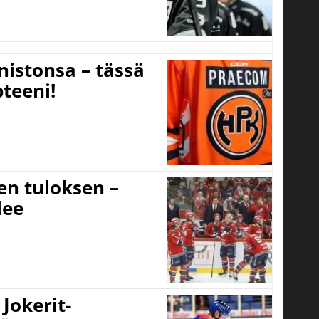
nistonsa – tässä
teeni!
sen tuloksen –
lee
Jokerit-