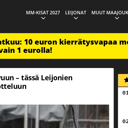
MM-KISAT 2027
LEIJONAT
MUUT MAAJOUK
jatkuu: 10 euron kierrätysvapaa m
vain 1 eurolla!
uun – tässä Leijonien
otteluun