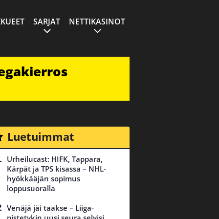
KUEET
SARJAT
NETTIKASINOT
egakierros
Luetuimmat
Urheilucast: HIFK, Tappara,
Kärpät ja TPS kisassa – NHL-
hyökkääjän sopimus
loppusuoralla
Venäjä jäi taakse – Liiga-
pistetykin uusi seura selvisi