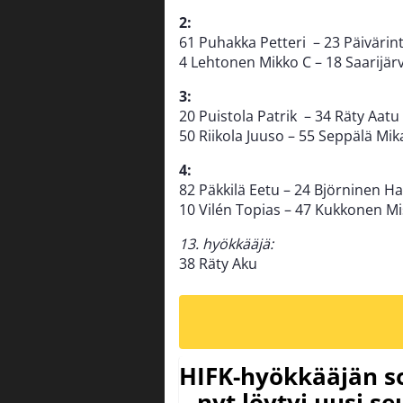
2
:
61 Puhakka Petteri – 23 Päivärint
4 Lehtonen Mikko C – 18 Saarijärvi
3:
20 Puistola Patrik – 34 Räty Aa
50 Riikola Juuso – 55 Seppälä Mik
4:
82 Päkkilä Eetu – 24 Björninen H
10 Vilén Topias – 47 Kukkonen M
13. hyökkääjä:
38 Räty Aku
HIFK-hyökkääjän s
– nyt löytyi uusi se