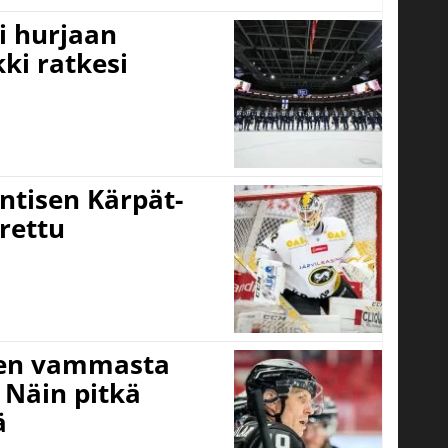
i hurjaan
kki ratkesi
ntisen Kärpät-
rettu
isen vammasta
 Näin pitkä
ä