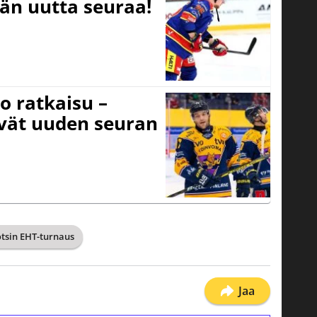
ään uutta seuraa!
o ratkaisu –
ivät uuden seuran
tsin EHT-turnaus
Jaa