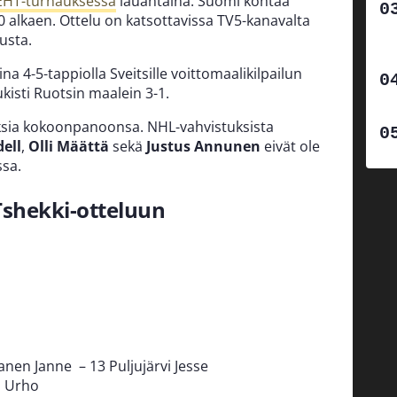
EHT-turnauksessa
lauantaina. Suomi kohtaa
0 alkaen. Ottelu on katsottavissa TV5-kanavalta
usta.
a 4-5-tappiolla Sveitsille voittomaalikilpailun
kisti Ruotsin maalein 3-1.
ksia kokoonpanoonsa. NHL-vahvistuksista
ell
,
Olli Määttä
sekä
Justus Annunen
eivät ole
sa.
 Tshekki-otteluun
nen Janne – 13 Puljujärvi Jesse
n Urho