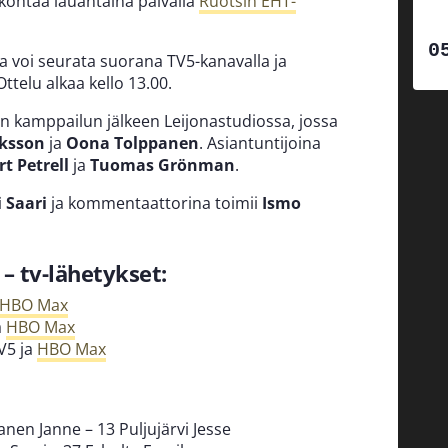
 kohtaa lauantaina päivällä
Ruotsin EHT-
lua voi seurata suorana TV5-kanavalla ja
ttelu alkaa kello 13.00.
än kamppailun jälkeen Leijonastudiossa, jossa
ksson
ja
Oona Tolppanen
. Asiantuntijoina
rt
Petrell
ja
Tuomas Grönman
.
 Saari
ja kommentaattorina toimii
Ismo
– tv-lähetykset:
HBO Max
a
HBO Max
TV5 ja
HBO Max
nen Janne – 13 Puljujärvi Jesse