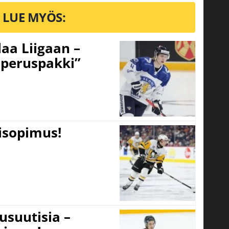
LUE MYÖS:
aa Liigaan –
peruspakki”
tisopimus!
usuutisia –