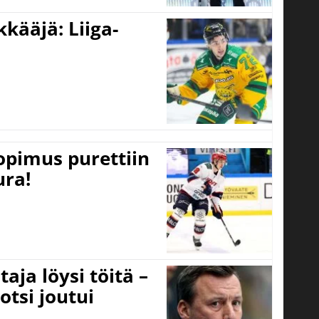
kääjä: Liiga-
opimus purettiin
ura!
aja löysi töitä –
otsi joutui