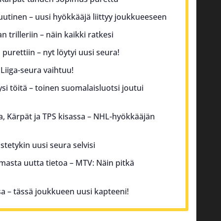
ouutinen – uusi hyökkääjä liittyy joukkueeseen
n trilleriin – näin kaikki ratkesi
urettiin – nyt löytyi uusi seura!
Liiga-seura vaihtuu!
si töitä – toinen suomalaisluotsi joutui
a, Kärpät ja TPS kisassa – NHL-hyökkääjän
istetykin uusi seura selvisi
masta uutta tietoa – MTV: Näin pitkä
sa – tässä joukkueen uusi kapteeni!