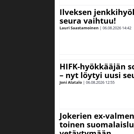
Ilveksen jenkkihyök
seura vaihtuu!
Lauri Saastamoinen
|
06.08.2026
14:42
HIFK-hyökkääjän s
– nyt löytyi uusi se
Joni Alatalo
|
06.08.2026
12:55
Jokerien ex-valment
toinen suomalaislu
vetäytymään