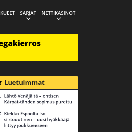
KUEET
SARJAT
NETTIKASINOT
egakierros
Luetuimmat
Lähtö Venäjältä – entisen
Kärpät-tähden sopimus purettu
Kiekko-Espoolta iso
siirtouutinen – uusi hyökkääjä
liittyy joukkueeseen