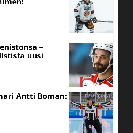
 nimen!
eenistonsa –
istista uusi
mari Antti Boman: