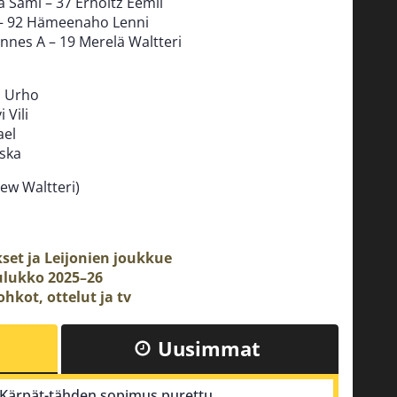
a Sami – 37 Erholtz Eemil
u – 92 Hämeenaho Lenni
annes A – 19 Merelä Waltteri
n Urho
 Vili
ael
iska
jew Waltteri)
kset ja Leijonien joukku
e
ulukko 2025–2
6
hkot, ottelut ja tv
Uusimmat
n Kärpät-tähden sopimus purettu