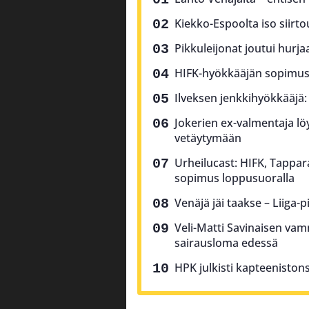
Kiekko-Espoolta iso siirt
Pikkuleijonat joutui hurjaa
HIFK-hyökkääjän sopimus p
Ilveksen jenkkihyökkääjä: 
Jokerien ex-valmentaja löy
vetäytymään
Urheilucast: HIFK, Tappar
sopimus loppusuoralla
Venäjä jäi taakse – Liiga-p
Veli-Matti Savinaisen vam
sairausloma edessä
HPK julkisti kapteeniston