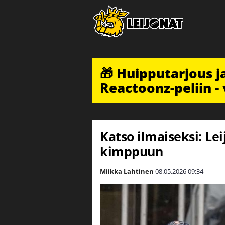
🎁 Huipputarjous 
Reactoonz-peliin - 
Katso ilmaiseksi: Le
kimppuun
Miikka Lahtinen
08.05.2026
09:34