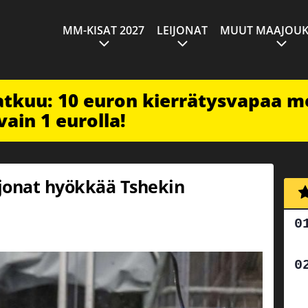
MM-KISAT 2027
LEIJONAT
MUUT MAAJOUK
jatkuu: 10 euron kierrätysvapaa m
vain 1 eurolla!
ijonat hyökkää Tshekin