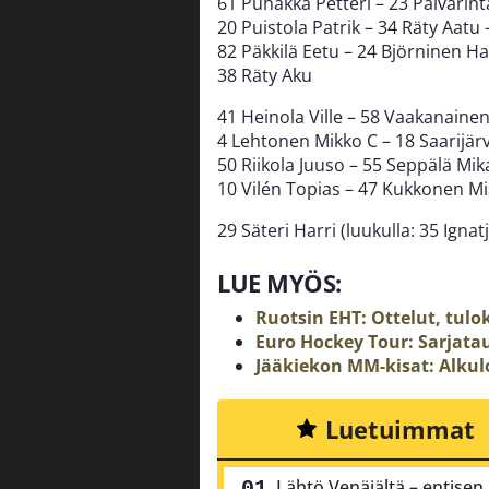
61 Puhakka Petteri – 23 Päivärint
20 Puistola Patrik – 34 Räty Aat
82 Päkkilä Eetu – 24 Björninen H
38 Räty Aku
41 Heinola Ville – 58 Vaakanaine
4 Lehtonen Mikko C – 18 Saarijärvi
50 Riikola Juuso – 55 Seppälä Mik
10 Vilén Topias – 47 Kukkonen M
29 Säteri Harri (luukulla: 35 Ignat
LUE MYÖS:
Ruotsin EHT: Ottelut, tulo
Euro Hockey Tour: Sarjata
Jääkiekon MM-kisat: Alkulo
Luetuimmat
Lähtö Venäjältä – entise