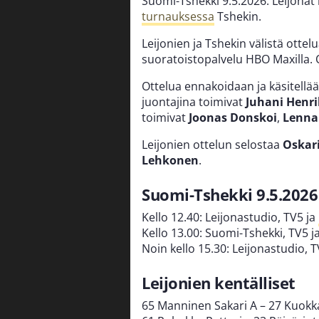
Suomi-Tshekki 9.5.2026. Leijonat
turnauksessa
Tshekin.
Leijonien ja Tshekin välistä otte
suoratoistopalvelu HBO Maxilla. O
Ottelua ennakoidaan ja käsitellä
juontajina toimivat
Juhani
Henri
toimivat
Joonas Donskoi
,
Lenna
Leijonien ottelun selostaa
Oskari
Lehkonen
.
Suomi-Tshekki 9.5.2026 
Kello 12.40: Leijonastudio, TV5 ja
Kello 13.00: Suomi-Tshekki, TV5 j
Noin kello 15.30: Leijonastudio, 
Leijonien kentälliset
65 Manninen Sakari A – 27 Kuokka