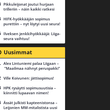
Pikkuleijonat joutui hurjaan
trilleriin – näin kaikki ratkesi
HIFK-hyökkääjän sopimus
purettiin – nyt löytyi uusi seura!
Ilveksen jenkkihyökkääjä: Liiga-
seura vaihtuu!
Uusimmat
Alex Lintuniemi palaa Liigaan –
”Maailmaa nähnyt peruspakki”
Ville Koivunen: jättisopimus!
HPK rysäytti sopimusuutisia –
kiinnitti lupaavan nimen!
Ässät julkisti kapteenistonsa –
Leijonien MM-mitalistista uusi