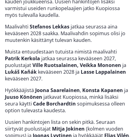
kauden joukkueensa. Uusien hankintojen lisäksi
varmistui useiden runkopelaajien jatko Kuopiossa
myös tulevalla kaudella.
Maalivahti
Stefanos Lekkas
jatkaa seurassa aina
kevääseen 2028 saakka. Maalivahdin sopimus olisi jo
muutenkin käsittänyt tulevan kauden.
Muista entuudestaan tutuista nimistä maalivahti
Patrik Kerkola
jatkaa seurassa kevääseen 2027,
puolustajat
Ville Ruotsalainen, Veikka Mononen
ja
Lukáš Kaňák
kevääseen 2028 ja
Lasse Lappalainen
kevääseen 2027.
Hyökkääjistä
Joona Saarelainen
,
Konsta Kapanen
ja
Juuso Könönen
jatkavat Kuopiossa, minkä lisäksi
seura käytti
Cade Borchardtin
sopimuksessa olleen
option tulevasta kaudesta.
Uusien hankintojen lista on sekin pitkä. Seuraan
siirtyvät puolustajat
Mitja Jokinen
(kolmen vuoden
sopimus) ja
Joonas Lyytinen
ja hyökkääjät
Elias Vilén
,