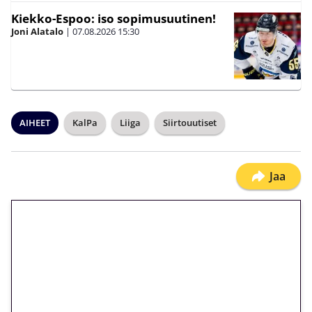
Kiekko-Espoo: iso sopimusuutinen!
Joni Alatalo
|
07.08.2026
15:30
AIHEET
KalPa
Liiga
Siirtouutiset
Jaa
🎁 Huipputarjous jatkuu: 10
euron kierrätysvapaa
megakierros Reactoonz-
peliin – vain 1 eurolla!