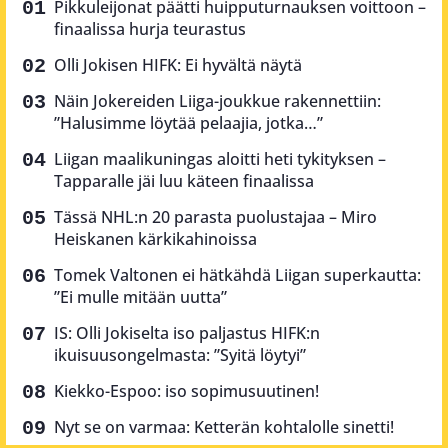
Pikkuleijonat päätti huipputurnauksen voittoon –
finaalissa hurja teurastus
Olli Jokisen HIFK: Ei hyvältä näytä
Näin Jokereiden Liiga-joukkue rakennettiin:
”Halusimme löytää pelaajia, jotka…”
Liigan maalikuningas aloitti heti tykityksen –
Tapparalle jäi luu käteen finaalissa
Tässä NHL:n 20 parasta puolustajaa – Miro
Heiskanen kärkikahinoissa
Tomek Valtonen ei hätkähdä Liigan superkautta:
”Ei mulle mitään uutta”
IS: Olli Jokiselta iso paljastus HIFK:n
ikuisuusongelmasta: ”Syitä löytyi”
Kiekko-Espoo: iso sopimusuutinen!
Nyt se on varmaa: Ketterän kohtalolle sinetti!