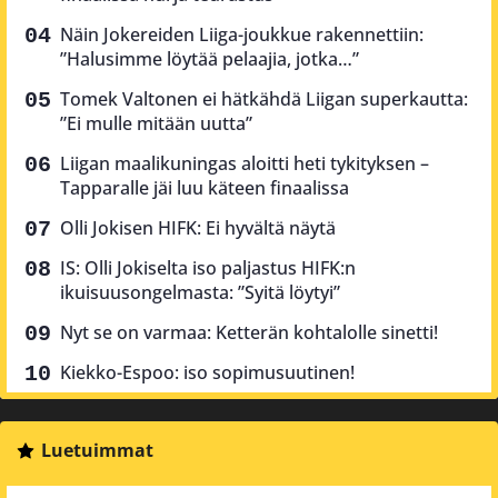
Näin Jokereiden Liiga-joukkue rakennettiin:
”Halusimme löytää pelaajia, jotka…”
Tomek Valtonen ei hätkähdä Liigan superkautta:
”Ei mulle mitään uutta”
Liigan maalikuningas aloitti heti tykityksen –
Tapparalle jäi luu käteen finaalissa
Olli Jokisen HIFK: Ei hyvältä näytä
IS: Olli Jokiselta iso paljastus HIFK:n
ikuisuusongelmasta: ”Syitä löytyi”
Nyt se on varmaa: Ketterän kohtalolle sinetti!
Kiekko-Espoo: iso sopimusuutinen!
Luetuimmat