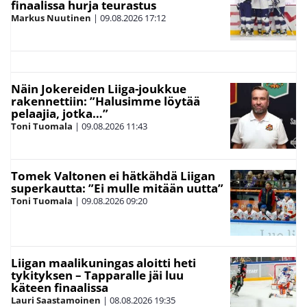
finaalissa hurja teurastus
Markus Nuutinen
|
09.08.2026
17:12
Näin Jokereiden Liiga-joukkue
rakennettiin: ”Halusimme löytää
pelaajia, jotka…”
Toni Tuomala
|
09.08.2026
11:43
Tomek Valtonen ei hätkähdä Liigan
superkautta: ”Ei mulle mitään uutta”
Toni Tuomala
|
09.08.2026
09:20
Liigan maalikuningas aloitti heti
tykityksen – Tapparalle jäi luu
käteen finaalissa
Lauri Saastamoinen
|
08.08.2026
19:35