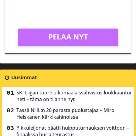
Peli: Reactoonz
Vain uusille asiakkaille!
PELAA NYT
Uusimmat
SK: Liigan tuore ulkomaalaisvahvistus loukkaantui
heti – tämä on tilanne nyt
Tässä NHL:n 20 parasta puolustajaa – Miro
Heiskanen kärkikahinoissa
Pikkuleijonat päätti huipputurnauksen voittoon –
finaalissa hurja teurastus