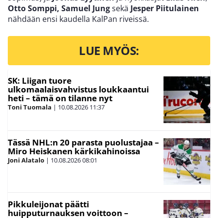
Otto Somppi,
Samuel Jung
sekä
Jesper Piitulainen
nähdään ensi kaudella KalPan riveissä.
LUE MYÖS:
SK: Liigan tuore
ulkomaalaisvahvistus loukkaantui
heti – tämä on tilanne nyt
Toni Tuomala
|
10.08.2026
11:37
Tässä NHL:n 20 parasta puolustajaa –
Miro Heiskanen kärkikahinoissa
Joni Alatalo
|
10.08.2026
08:01
Pikkuleijonat päätti
huipputurnauksen voittoon –