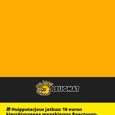
🎁 Huipputarjous jatkuu: 10 euron
kierrätysvapaa megakierros Reactoonz-