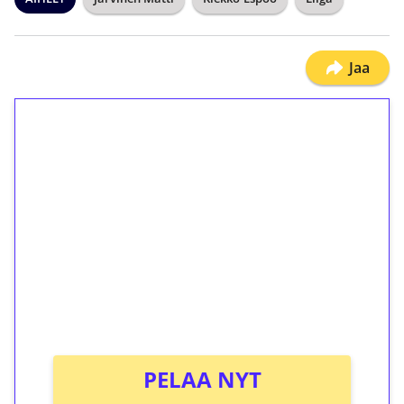
Jaa
1€ = 10€ arvosta
ilmaiskierroksia ilman
kierrätystä!
Talleta 1€
Saat heti 50 ilmaiskierrosta Tuohi 1000 -
peliin (arvo 0,20€ per kierros)!
Ei kierrätysvaatimusta!
PELAA NYT