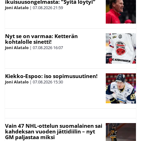
ikuisuusongelmasta: ”Syitä löytyi”
Joni Alatalo
|
07.08.2026
21:59
Nyt se on varmaa: Ketterän
kohtalolle sinetti!
Joni Alatalo
|
07.08.2026
16:07
Kiekko-Espoo: iso sopimusuutinen!
Joni Alatalo
|
07.08.2026
15:30
Vain 47 NHL-ottelun suomalainen sai
kahdeksan vuoden jättidiilin – nyt
GM paljastaa miksi