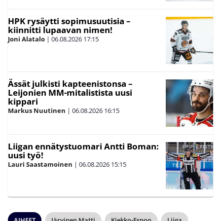
HPK rysäytti sopimusuutisia –
kiinnitti lupaavan nimen!
Joni Alatalo
|
06.08.2026
17:15
Ässät julkisti kapteenistonsa –
Leijonien MM-mitalistista uusi
kippari
Markus Nuutinen
|
06.08.2026
16:15
Liigan ennätystuomari Antti Boman:
uusi työ!
Lauri Saastamoinen
|
06.08.2026
15:15
AIHEET
Järvinen Matti
Kiekko-Espoo
Liiga