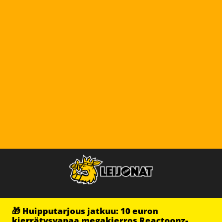
🎁 Huipputarjous jatkuu: 10 euron
kierrätysvapaa megakierros Reactoonz-