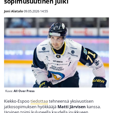
sopimusuutinen julki
Joni Alatalo
09.05.2026
14:55
Kuva:
All Over Press
Kiekko-Espoo
tiedottaa
tehneensä yksivuotisen
jatkosopimuksen hyökkääjä
Matti Järvisen
kanssa.
Järvinen toimi kuluneella kaudella joukkueen