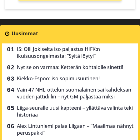
Uusimmat
IS: Olli Jokiselta iso paljastus HIFK:n
ikuisuusongelmasta: ”Syitä löytyi”
Nyt se on varmaa: Ketterän kohtalolle sinetti!
Kiekko-Espoo: iso sopimusuutinen!
Vain 47 NHL-ottelun suomalainen sai kahdeksan
vuoden jättidiilin – nyt GM paljastaa miksi
Liiga-seuralle uusi kapteeni – yllättävä valinta teki
historiaa
Alex Lintuniemi palaa Liigaan – ”Maailmaa nähnyt
peruspakki”