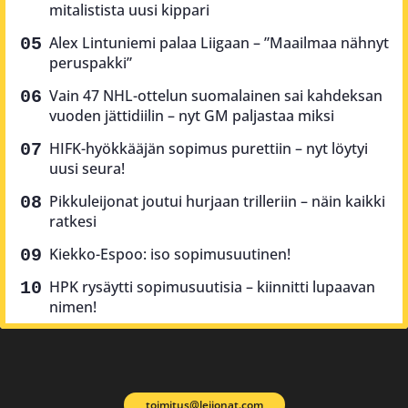
mitalistista uusi kippari
Alex Lintuniemi palaa Liigaan – ”Maailmaa nähnyt
peruspakki”
Vain 47 NHL-ottelun suomalainen sai kahdeksan
vuoden jättidiilin – nyt GM paljastaa miksi
HIFK-hyökkääjän sopimus purettiin – nyt löytyi
uusi seura!
Pikkuleijonat joutui hurjaan trilleriin – näin kaikki
ratkesi
Kiekko-Espoo: iso sopimusuutinen!
HPK rysäytti sopimusuutisia – kiinnitti lupaavan
nimen!
toimitus@leijonat.com