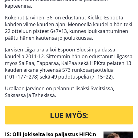
kapteenina.
Kokenut Järvinen, 36, on edustanut Kiekko-Espoota
kahden viime kauden ajan. Menneellä kaudella hän teki
22 otteluun pisteet 6+7=13, kunnes loukkaantuminen
päätti hänen kautensa jo joulukuussa.
Järvisen Liiga-ura alkoi Espoon Bluesin paidassa
kaudella 2011-12. Sittemmin hän on edustanut Liigassa
myös SaiPaa, Tapparaa, KalPaa sekä HPK:ta pelaten 13
kauden aikana yhteensä 573 runkosarjaottelua
(101+177=278) sekä 49 pudotuspeliä (7+15=22).
Urallaan Järvinen on pelannut lisäksi Sveitsissä,
Saksassa ja Tshekissä.
LUE MYÖS:
IS: Olli Jokiselta iso paljastus HIFK:n