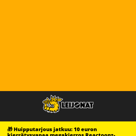
🎁 Huipputarjous jatkuu: 10 euron
kierrätysvapaa megakierros Reactoonz-