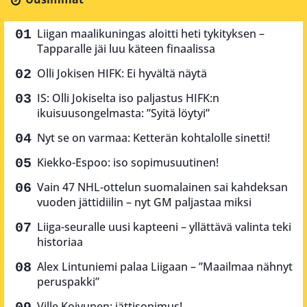
Liigan maalikuningas aloitti heti tykityksen –
Tapparalle jäi luu käteen finaalissa
Olli Jokisen HIFK: Ei hyvältä näytä
IS: Olli Jokiselta iso paljastus HIFK:n
ikuisuusongelmasta: ”Syitä löytyi”
Nyt se on varmaa: Ketterän kohtalolle sinetti!
Kiekko-Espoo: iso sopimusuutinen!
Vain 47 NHL-ottelun suomalainen sai kahdeksan
vuoden jättidiilin – nyt GM paljastaa miksi
Liiga-seuralle uusi kapteeni – yllättävä valinta teki
historiaa
Alex Lintuniemi palaa Liigaan – ”Maailmaa nähnyt
peruspakki”
Ville Koivunen: jättisopimus!