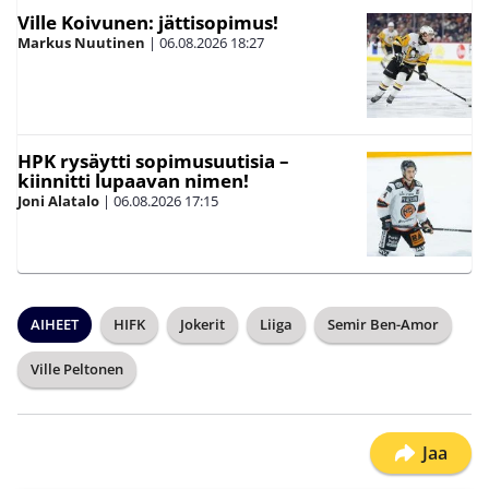
Ville Koivunen: jättisopimus!
Markus Nuutinen
|
06.08.2026
18:27
HPK rysäytti sopimusuutisia –
kiinnitti lupaavan nimen!
Joni Alatalo
|
06.08.2026
17:15
AIHEET
HIFK
Jokerit
Liiga
Semir Ben-Amor
Ville Peltonen
Jaa