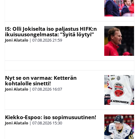
IS: Olli Jokiselta iso paljastus HIFK:n
ikuisuusongelmasta: ”Syitä löytyi”
Joni Alatalo
|
07.08.2026
21:59
Nyt se on varmaa: Ketterän
kohtalolle sinetti!
Joni Alatalo
|
07.08.2026
16:07
Kiekko-Espoo: iso sopimusuutinen!
Joni Alatalo
|
07.08.2026
15:30