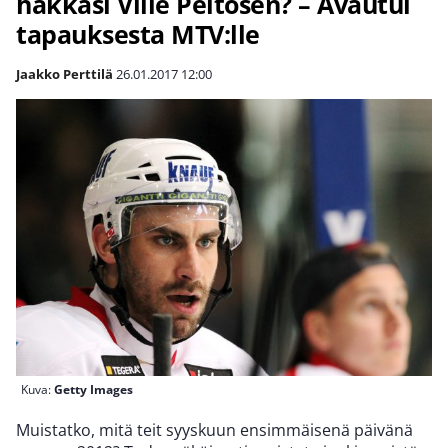
hakkasi Ville Peltosen? – Avautui
tapauksesta MTV:lle
Jaakko Perttilä
26.01.2017
12:00
Kuva:
Getty Images
Muistatko, mitä teit syyskuun ensimmäisenä päivänä