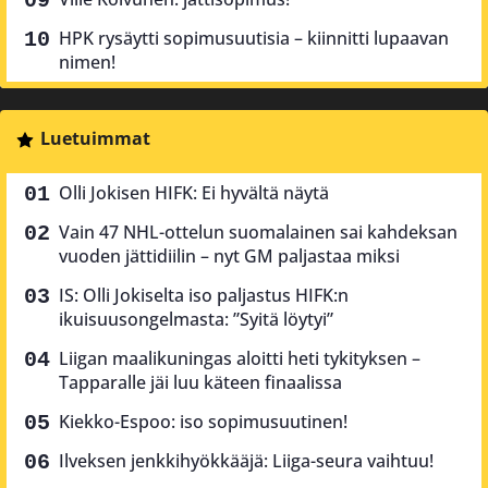
HPK rysäytti sopimusuutisia – kiinnitti lupaavan
nimen!
Luetuimmat
Olli Jokisen HIFK: Ei hyvältä näytä
Vain 47 NHL-ottelun suomalainen sai kahdeksan
vuoden jättidiilin – nyt GM paljastaa miksi
IS: Olli Jokiselta iso paljastus HIFK:n
ikuisuusongelmasta: ”Syitä löytyi”
Liigan maalikuningas aloitti heti tykityksen –
Tapparalle jäi luu käteen finaalissa
Kiekko-Espoo: iso sopimusuutinen!
Ilveksen jenkkihyökkääjä: Liiga-seura vaihtuu!