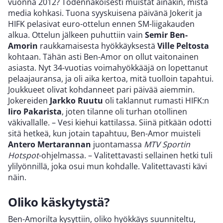
vuonna 2012? Todennäköisesti muistat ainakin, mistä
media kohkasi. Tuona syyskuisena päivänä Jokerit ja
HIFK pelasivat euro-ottelun ennen SM-liigakauden
alkua. Ottelun jälkeen puhuttiin vain
Semir Ben-
Amorin
raukkamaisesta hyökkäyksestä
Ville Peltosta
kohtaan. Tähän asti Ben-Amor on ollut vaitonainen
asiasta. Nyt 34-vuotias voimahyökkääjä on lopettanut
pelaajauransa, ja oli aika kertoa, mitä tuolloin tapahtui.
Joukkueet olivat kohdanneet pari päivää aiemmin.
Jokereiden
Jarkko Ruutu
oli taklannut rumasti HIFK:n
Iiro Pakarista
, joten tilanne oli turhan otollinen
väkivallalle. – Vesi kiehui kattilassa. Siinä pitkään odotti
sitä hetkeä, kun jotain tapahtuu, Ben-Amor muisteli
Antero Mertarannan
juontamassa
MTV Sportin
Hotspot
-ohjelmassa. – Valitettavasti sellainen hetki tuli
ylilyönnillä, joka osui mun kohdalle. Valitettavasti kävi
näin.
Oliko käskytystä?
Ben-Amorilta kysyttiin, oliko hyökkäys suunniteltu,