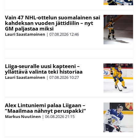
Vain 47 NHL-ottelun suomalainen sai
kahdeksan vuoden jättidiilin – nyt
GM paljastaa miksi
Lauri Saastamoinen
|
07.08.2026
12:46
Liiga-seuralle uusi kapteeni –
yllättävä valinta teki historiaa
Lauri Saastamoinen
|
07.08.2026
10:27
Alex Lintuniemi palaa Liigaan –
”Maailmaa nähnyt peruspakki”
Markus Nuutinen
|
06.08.2026
21:15