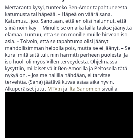
Mertaranta kysyi, tunteeko Ben-Amor tapahtuneesta
katumusta tai häpeää. – Häpeä on väärä sana.
Katumus… joo. Sanotaan, että en olisi halunnut, että
siinä noin käy. – Minulle se on aika lailla taakse jäänyttä
elämää. Tuntuu, että se on monille muille hirveän iso
asia. – Toivoin, että se tapahtuma olisi jäänyt
mahdollisimman helpolla pois, mutta se ei jäänyt. – Se
kura, mitä siitä tuli, niin harmitti perheen puolesta. Ja
iso huoli oli myös Villen terveydestä. Ohjelmassa
kysyttiin, millaiset välit Ben-Amorilla ja Peltosella tätä
nykyä on. – Jos me hallilla nähdään, ei tarvitse
tervehtiä. (Sana) jäätävä kuvaa asiaa aika hyvin.
Alkuperäiset jutut
MTV:n
ja
Ilta-Sanomien
sivuilla.