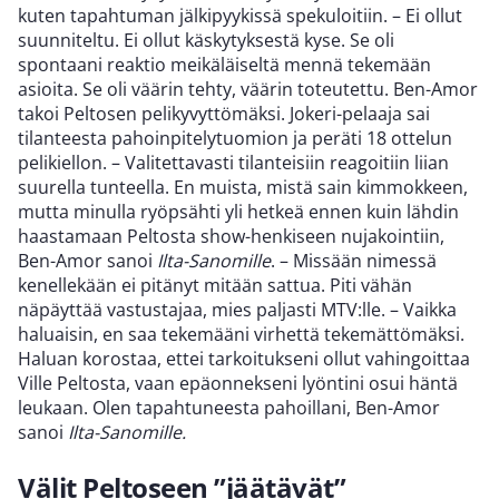
kuten tapahtuman jälkipyykissä spekuloitiin. – Ei ollut
suunniteltu. Ei ollut käskytyksestä kyse. Se oli
spontaani reaktio meikäläiseltä mennä tekemään
asioita. Se oli väärin tehty, väärin toteutettu. Ben-Amor
takoi Peltosen pelikyvyttömäksi. Jokeri-pelaaja sai
tilanteesta pahoinpitelytuomion ja peräti 18 ottelun
pelikiellon. – Valitettavasti tilanteisiin reagoitiin liian
suurella tunteella. En muista, mistä sain kimmokkeen,
mutta minulla ryöpsähti yli hetkeä ennen kuin lähdin
haastamaan Peltosta show-henkiseen nujakointiin,
Ben-Amor sanoi
Ilta-Sanomille
. – Missään nimessä
kenellekään ei pitänyt mitään sattua. Piti vähän
näpäyttää vastustajaa, mies paljasti MTV:lle. – Vaikka
haluaisin, en saa tekemääni virhettä tekemättömäksi.
Haluan korostaa, ettei tarkoitukseni ollut vahingoittaa
Ville Peltosta, vaan epäonnekseni lyöntini osui häntä
leukaan. Olen tapahtuneesta pahoillani, Ben-Amor
sanoi
Ilta-Sanomille.
Välit Peltoseen ”jäätävät”