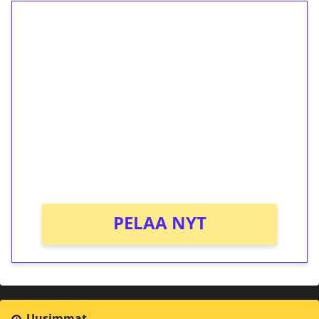
1€ = 10€ arvosta
ilmaiskierroksia ilman
kierrätystä!
Talleta 1€
Saat heti 50 ilmaiskierrosta Tuohi 1000 -
peliin (arvo 0,20€ per kierros)!
Ei kierrätysvaatimusta!
PELAA NYT
Uusimmat