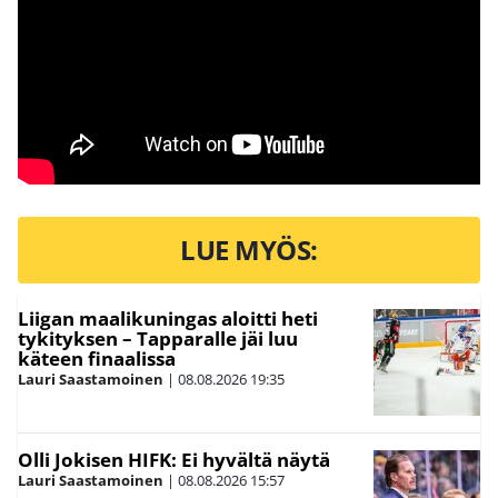
LUE MYÖS:
Liigan maalikuningas aloitti heti
tykityksen – Tapparalle jäi luu
käteen finaalissa
Lauri Saastamoinen
|
08.08.2026
19:35
Olli Jokisen HIFK: Ei hyvältä näytä
Lauri Saastamoinen
|
08.08.2026
15:57