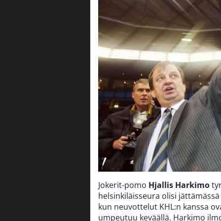
Jokerit-pomo
Hjallis Harkimo
ty
helsinkiläisseura olisi jättämässä
kun neuvottelut KHL:n kanssa ov
umpeutuu keväällä. Harkimo ilmoit