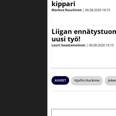
kippari
Markus Nuutinen
|
06.08.2026
16:15
Liigan ennätystuo
uusi työ!
Lauri Saastamoinen
|
06.08.2026
15:15
AIHEET
Hjallis Harkimo
Joker