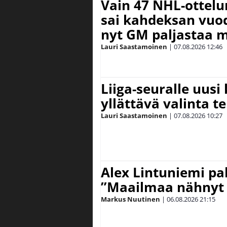
Vain 47 NHL-ottel
sai kahdeksan vuode
nyt GM paljastaa m
Lauri Saastamoinen
|
07.08.2026
12:46
Liiga-seuralle uusi
yllättävä valinta te
Lauri Saastamoinen
|
07.08.2026
10:27
Alex Lintuniemi pal
”Maailmaa nähnyt 
Markus Nuutinen
|
06.08.2026
21:15