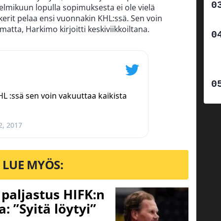
lmikuun lopulla sopimuksesta ei ole vielä
kerit pelaa ensi vuonnakin KHL:ssä. Sen voin
atta, Harkimo kirjoitti keskiviikkoiltana.
HL :ssä sen voin vakuuttaa kaikista
2, 2017
LUE MYÖS:
o paljastus HIFK:n
 ”Syitä löytyi”