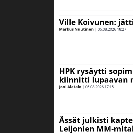
Ville Koivunen: jät
Markus Nuutinen
|
06.08.2026
18:27
HPK rysäytti sopim
kiinnitti lupaavan
Joni Alatalo
|
06.08.2026
17:15
Ässät julkisti kapt
Leijonien MM-mital