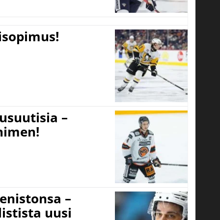
tisopimus!
usuutisia –
 nimen!
eenistonsa –
istista uusi