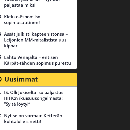
paljastaa miksi
Kiekko-Espoo: iso
sopimusuutinen!
Ässät julkisti kapteenistonsa –
Leijonien MM-mitalistista uusi
kippari
Lähtö Venäjältä – entisen
Kärpät-tähden sopimus purettu
Uusimmat
IS: Olli Jokiselta iso paljastus
HIFK:n ikuisuusongelmasta:
”Syitä löytyi”
Nyt se on varmaa: Ketterän
kohtalolle sinetti!