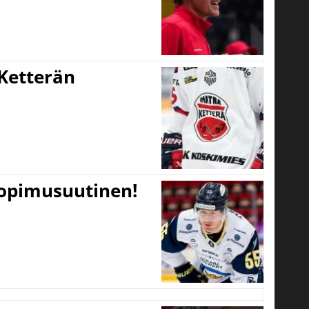
Ketterän
sopimusuutinen!