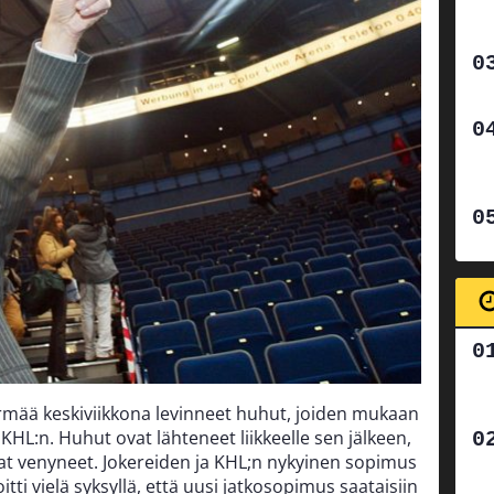
rmää keskiviikkona levinneet huhut, joiden mukaan
 KHL:n. Huhut ovat lähteneet liikkeelle sen jälkeen,
at venyneet. Jokereiden ja KHL;n nykyinen sopimus
ti vielä syksyllä, että uusi jatkosopimus saataisiin