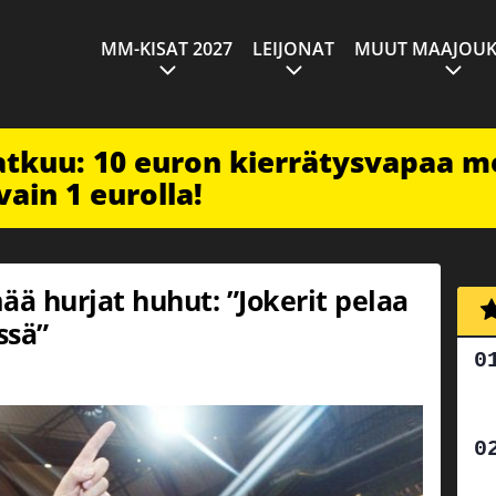
MM-KISAT 2027
LEIJONAT
MUUT MAAJOUK
jatkuu: 10 euron kierrätysvapaa m
vain 1 eurolla!
ää hurjat huhut: ”Jokerit pelaa
ssä”