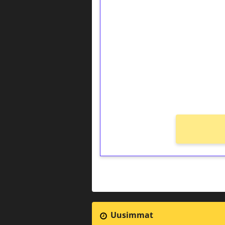
1€ = 10€ arvosta 
kierrätystä!
Talleta 1€
Saat heti 50 ilmaiskierr
kierros)!
Ei kierrätysvaatimusta!
Uusimmat