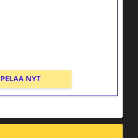
ilmaiskierroksia ilman
osta Tuohi 1000 -peliin (arvo 0,20€ per
PELAA NYT