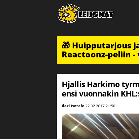
🎁 Huipputarjous 
Reactoonz-peliin - 
Hjallis Harkimo tyrm
ensi vuonnakin KHL:
Ilari Isotalo
22.02.2017
21:50