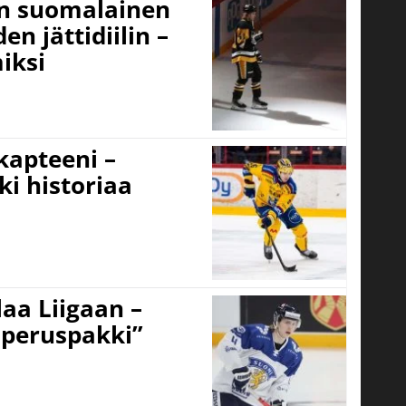
un suomalainen
n jättidiilin –
iksi
 kapteeni –
ki historiaa
aa Liigaan –
peruspakki”