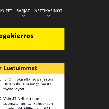
KUEET
SARJAT
NETTIKASINOT
egakierros
Luetuimmat
IS: Olli Jokiselta iso paljastus
HIFK:n ikuisuusongelmasta:
”Syitä löytyi”
Vain 47 NHL-ottelun
suomalainen sai kahdeksan
vuoden jättidiilin – nyt GM