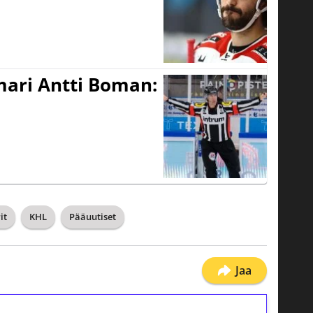
mari Antti Boman:
it
KHL
Pääuutiset
Jaa