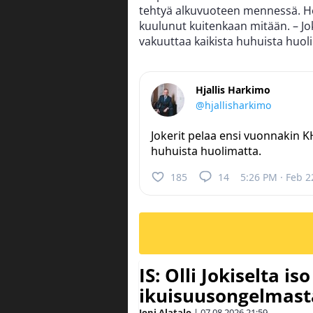
tehtyä alkuvuoteen mennessä. He
kuulunut kuitenkaan mitään. – Jo
vakuuttaa kaikista huhuista huolim
Hjallis Harkimo
@hjallisharkimo
Jokerit pelaa ensi vuonnakin K
huhuista huolimatta.
185
14
5:26 PM · Feb 2
IS: Olli Jokiselta is
ikuisuusongelmasta:
Joni Alatalo
|
07.08.2026
21:59