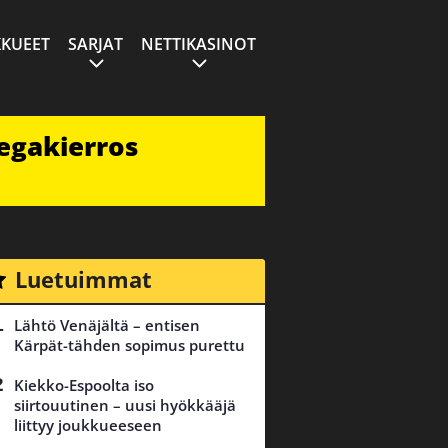
KUEET
SARJAT
NETTIKASINOT
egakierros
Luetuimmat
Lähtö Venäjältä – entisen
Kärpät-tähden sopimus purettu
Kiekko-Espoolta iso
siirtouutinen – uusi hyökkääjä
liittyy joukkueeseen