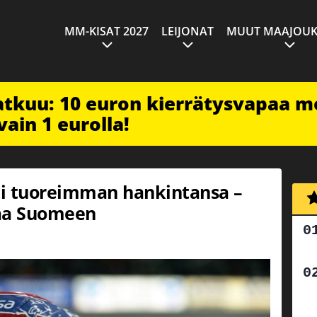
MM-KISAT 2027
LEIJONAT
MUUT MAAJOUK
jatkuu: 10 euron kierrätysvapaa m
vain 1 eurolla!
sti tuoreimman hankintansa –
laa Suomeen