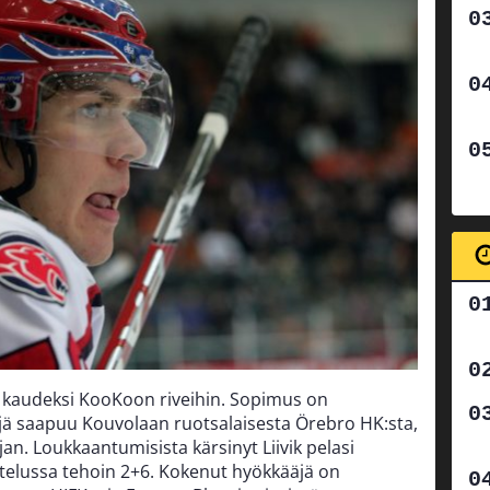
si kaudeksi KooKoon riveihin. Sopimus on
äjä saapuu Kouvolaan ruotsalaisesta Örebro HK:sta,
jan. Loukkaantumisista kärsinyt Liivik pelasi
ttelussa tehoin 2+6. Kokenut hyökkääjä on