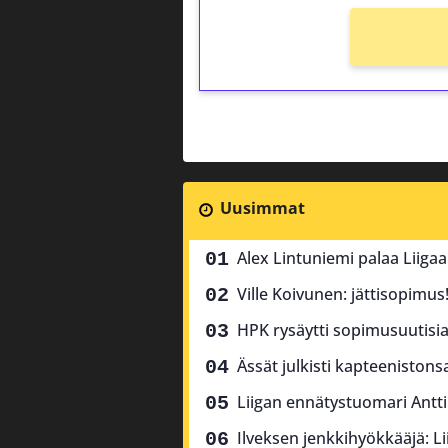
Uusimmat
Alex Lintuniemi palaa Liiga
Ville Koivunen: jättisopimus
HPK rysäytti sopimusuutisia 
Ässät julkisti kapteenistons
Liigan ennätystuomari Antti
Ilveksen jenkkihyökkääjä: Li