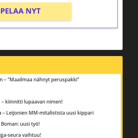
PELAA NYT
an – ”Maailmaa nähnyt peruspakki”
!
– kiinnitti lupaavan nimen!
a – Leijonien MM-mitalistista uusi kippari
 Boman: uusi työ!
iga-seura vaihtuu!