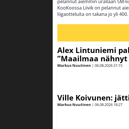
pelannut aiemmin urallaan SM-lii
KooKoossa Liivik on pelannut aie
liigaotteluita on takana jo yli 400.
Alex Lintuniemi pal
”Maailmaa nähnyt 
Markus Nuutinen
|
06.08.2026
21:15
Ville Koivunen: jät
Markus Nuutinen
|
06.08.2026
18:27