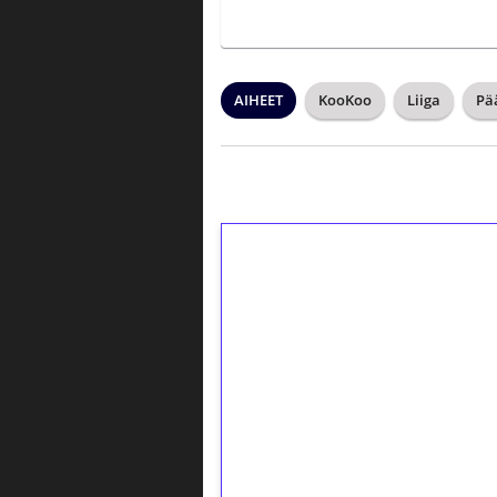
AIHEET
KooKoo
Liiga
Pä
1€ = 10€ arvosta 
kierrätystä!
Talleta 1€
Saat heti 50 ilmaiskierr
kierros)!
Ei kierrätysvaatimusta!