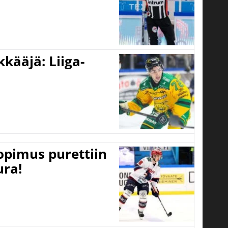
kääjä: Liiga-
opimus purettiin
ura!