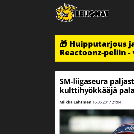
🎁 Huipputarjous 
Reactoonz-peliin - 
SM-liigaseura palja
kulttihyökkääjä pa
Miikka Lahtinen
16.06.2017
21:04