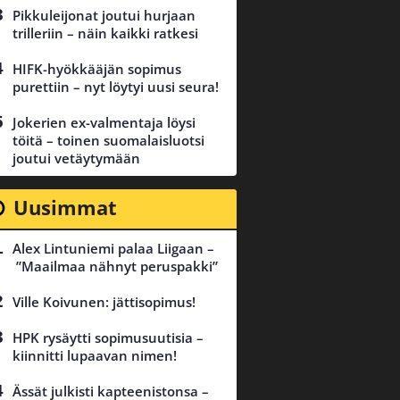
Pikkuleijonat joutui hurjaan
trilleriin – näin kaikki ratkesi
HIFK-hyökkääjän sopimus
purettiin – nyt löytyi uusi seura!
Jokerien ex-valmentaja löysi
töitä – toinen suomalaisluotsi
joutui vetäytymään
Uusimmat
Alex Lintuniemi palaa Liigaan –
”Maailmaa nähnyt peruspakki”
Ville Koivunen: jättisopimus!
HPK rysäytti sopimusuutisia –
kiinnitti lupaavan nimen!
Ässät julkisti kapteenistonsa –