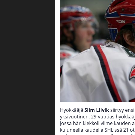
Hyökkääjä
Siim Liivik
siirtyy en
yksivuotinen. 29-vuotias hyökkä
jossa hän kiekkoli viime kauden a
kuluneella kaudella SHL:ssä 21 o