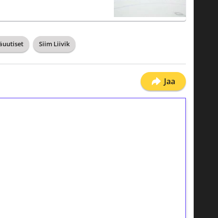
äuutiset
Siim Liivik
Jaa
ilmaiskierroksia ilman
osta Tuohi 1000 -peliin (arvo 0,20€ per