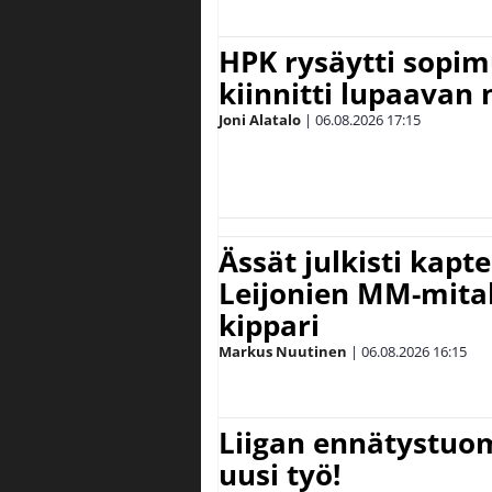
HPK rysäytti sopim
kiinnitti lupaavan
Joni Alatalo
|
06.08.2026
17:15
Ässät julkisti kapt
Leijonien MM-mital
kippari
Markus Nuutinen
|
06.08.2026
16:15
Liigan ennätystuo
uusi työ!