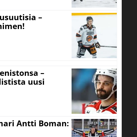
usuutisia –
 nimen!
eenistonsa –
istista uusi
mari Antti Boman: