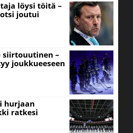
aja löysi töitä –
otsi joutui
 siirtouutinen –
ttyy joukkueeseen
i hurjaan
kki ratkesi