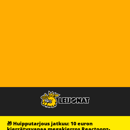
🎁 Huipputarjous jatkuu: 10 euron
kierrätysvapaa megakierros Reactoonz-