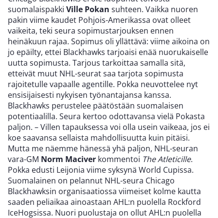
suomalaispakki
Ville Pokan
suhteen. Vaikka nuoren
pakin viime kaudet Pohjois-Amerikassa ovat olleet
vaikeita, teki seura sopimustarjouksen ennen
heinäkuun rajaa. Sopimus oli yllättävä: viime aikoina on
jo epäilty, ettei Blackhawks tarjoaisi enää nuorukaiselle
uutta sopimusta. Tarjous tarkoittaa samalla sitä,
etteivät muut NHL-seurat saa tarjota sopimusta
rajoitetulle vapaalle agentille. Pokka neuvottelee nyt
ensisijaisesti nykyisen työnantajansa kanssa.
Blackhawks perustelee päätöstään suomalaisen
potentiaalilla. Seura kertoo odottavansa vielä Pokasta
paljon. – Villen tapauksessa voi olla usein vaikeaa, jos ei
koe saavansa sellaista mahdollisuutta kuin pitäisi.
Mutta me näemme hänessä yhä paljon, NHL-seuran
vara-GM
Norm Maciver
kommentoi
The Atleticille
.
Pokka edusti Leijonia viime syksynä World Cupissa.
Suomalainen on pelannut NHL-seura Chicago
Blackhawksin organisaatiossa viimeiset kolme kautta
saaden peliaikaa ainoastaan AHL:n puolella Rockford
IceHogsissa. Nuori puolustaja on ollut AHL:n puolella