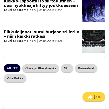
Kiekko-Espoolta iso siirtouutinen –
uusi hyökkääjä liittyy joukkueeseen
Lauri Saastamoinen
|
06.08.2026
10:55
Pikkuleijonat joutui hurjaan trilleriin
– näin kaikki ratkesi
Lauri Saastamoinen
|
06.08.2026
10:01
AIHEET
Chicago Blackhawks
NHL
Pääuutiset
Ville Pokka
Jaa