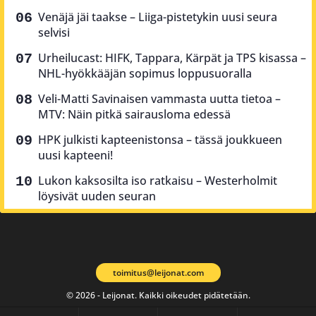
Venäjä jäi taakse – Liiga-pistetykin uusi seura
selvisi
Urheilucast: HIFK, Tappara, Kärpät ja TPS kisassa –
NHL-hyökkääjän sopimus loppusuoralla
Veli-Matti Savinaisen vammasta uutta tietoa –
MTV: Näin pitkä sairausloma edessä
HPK julkisti kapteenistonsa – tässä joukkueen
uusi kapteeni!
Lukon kaksosilta iso ratkaisu – Westerholmit
löysivät uuden seuran
toimitus@leijonat.com
© 2026 - Leijonat. Kaikki oikeudet pidätetään.