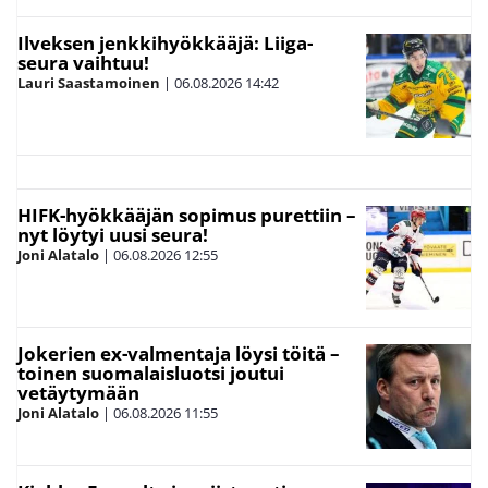
Ilveksen jenkkihyökkääjä: Liiga-
seura vaihtuu!
Lauri Saastamoinen
|
06.08.2026
14:42
HIFK-hyökkääjän sopimus purettiin –
nyt löytyi uusi seura!
Joni Alatalo
|
06.08.2026
12:55
Jokerien ex-valmentaja löysi töitä –
toinen suomalaisluotsi joutui
vetäytymään
Joni Alatalo
|
06.08.2026
11:55