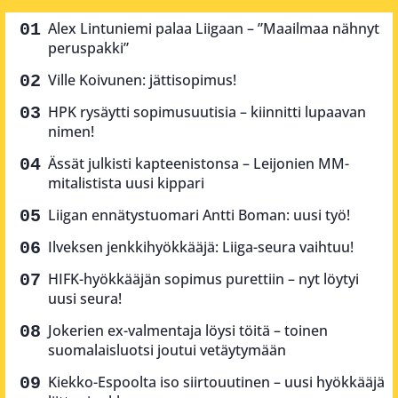
Alex Lintuniemi palaa Liigaan – ”Maailmaa nähnyt
peruspakki”
Ville Koivunen: jättisopimus!
HPK rysäytti sopimusuutisia – kiinnitti lupaavan
nimen!
Ässät julkisti kapteenistonsa – Leijonien MM-
mitalistista uusi kippari
Liigan ennätystuomari Antti Boman: uusi työ!
Ilveksen jenkkihyökkääjä: Liiga-seura vaihtuu!
HIFK-hyökkääjän sopimus purettiin – nyt löytyi
uusi seura!
Jokerien ex-valmentaja löysi töitä – toinen
suomalaisluotsi joutui vetäytymään
Kiekko-Espoolta iso siirtouutinen – uusi hyökkääjä