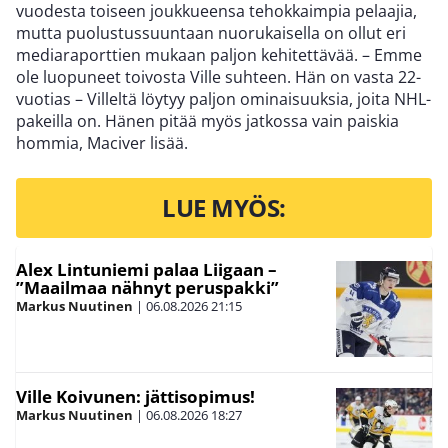
vuodesta toiseen joukkueensa tehokkaimpia pelaajia,
mutta puolustussuuntaan nuorukaisella on ollut eri
mediaraporttien mukaan paljon kehitettävää. – Emme
ole luopuneet toivosta Ville suhteen. Hän on vasta 22-
vuotias – Villeltä löytyy paljon ominaisuuksia, joita NHL-
pakeilla on. Hänen pitää myös jatkossa vain paiskia
hommia, Maciver lisää.
LUE MYÖS:
Alex Lintuniemi palaa Liigaan –
”Maailmaa nähnyt peruspakki”
Markus Nuutinen
|
06.08.2026
21:15
Ville Koivunen: jättisopimus!
Markus Nuutinen
|
06.08.2026
18:27