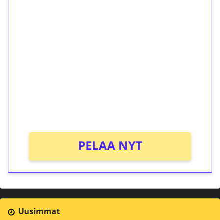
1€ = 10€ arvosta
ilmaiskierroksia ilman
kierrätystä!
Talleta 1€
Saat heti 50 ilmaiskierrosta Tuohi 1000 -
peliin (arvo 0,20€ per kierros)!
Ei kierrätysvaatimusta!
PELAA NYT
Uusimmat