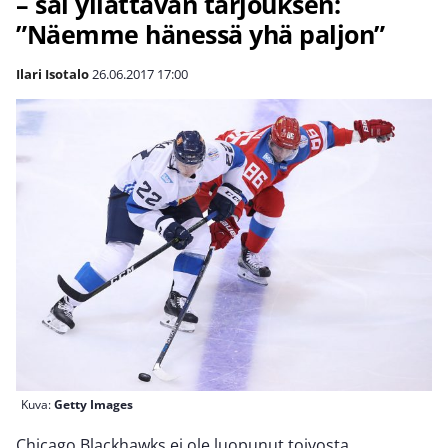
– sai yllättävän tarjouksen:
”Näemme hänessä yhä paljon”
Ilari Isotalo
26.06.2017
17:00
Kuva:
Getty Images
Chicago Blackhawks ei ole luopunut toivosta