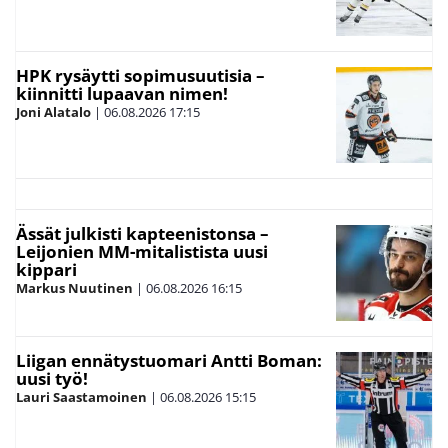
HPK rysäytti sopimusuutisia –
kiinnitti lupaavan nimen!
Joni Alatalo
|
06.08.2026
17:15
Ässät julkisti kapteenistonsa –
Leijonien MM-mitalistista uusi
kippari
Markus Nuutinen
|
06.08.2026
16:15
Liigan ennätystuomari Antti Boman:
uusi työ!
Lauri Saastamoinen
|
06.08.2026
15:15