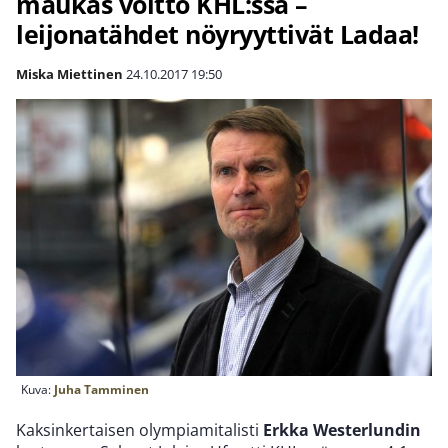
maukas voitto KHL:ssä –
leijonatähdet nöyryyttivät Ladaa!
Miska Miettinen
24.10.2017
19:50
Kuva:
Juha Tamminen
Kaksinkertaisen olympiamitalisti
Erkka Westerlundin