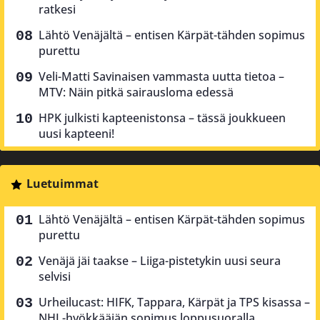
ratkesi
Lähtö Venäjältä – entisen Kärpät-tähden sopimus
purettu
Veli-Matti Savinaisen vammasta uutta tietoa –
MTV: Näin pitkä sairausloma edessä
HPK julkisti kapteenistonsa – tässä joukkueen
uusi kapteeni!
Luetuimmat
Lähtö Venäjältä – entisen Kärpät-tähden sopimus
purettu
Venäjä jäi taakse – Liiga-pistetykin uusi seura
selvisi
Urheilucast: HIFK, Tappara, Kärpät ja TPS kisassa –
NHL-hyökkääjän sopimus loppusuoralla