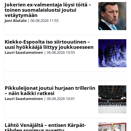
Jokerien ex-valmentaja löysi töitä –
toinen suomalaisluotsi joutui
vetäytymään
Joni Alatalo
|
06.08.2026
11:55
Kiekko-Espoolta iso siirtouutinen –
uusi hyökkääjä liittyy joukkueeseen
Lauri Saastamoinen
|
06.08.2026
10:55
Pikkuleijonat joutui hurjaan trilleriin
– näin kaikki ratkesi
Lauri Saastamoinen
|
06.08.2026
10:01
Lähtö Venäjältä – entisen Kärpät-
tähden sopimus purettu