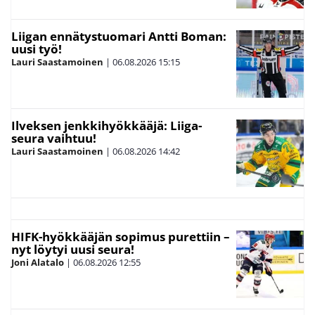
Liigan ennätystuomari Antti Boman:
uusi työ!
Lauri Saastamoinen
|
06.08.2026
15:15
Ilveksen jenkkihyökkääjä: Liiga-
seura vaihtuu!
Lauri Saastamoinen
|
06.08.2026
14:42
HIFK-hyökkääjän sopimus purettiin –
nyt löytyi uusi seura!
Joni Alatalo
|
06.08.2026
12:55