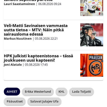
Lauri Saastamoinen
|
06.08.2026
09:24
Veli-Matti Savinaisen vammasta
uutta tietoa – MTV: Näin pitkä
sairausloma edessä
Markus Nuutinen
|
05.08.2026
22:21
HPK julkisti kapteenistonsa – tässä
joukkueen uusi kapteeni!
Joni Alatalo
|
05.08.2026
17:45
AIHEET
Erkka Westerlund
KHL
Lada Toljatti
Pääuutiset
Salavat Julajev Ufa