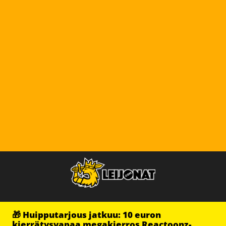
🎁 Huipputarjous jatkuu: 10 euron
kierrätysvapaa megakierros Reactoonz-