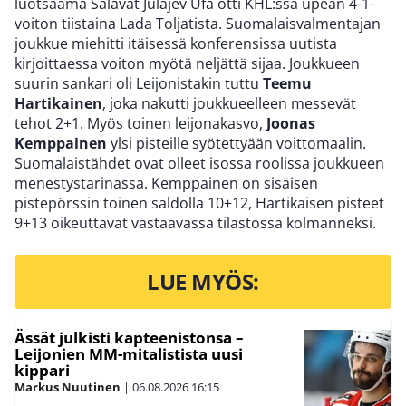
luotsaama Salavat Julajev Ufa otti KHL:ssä upean 4-1-
voiton tiistaina Lada Toljatista. Suomalaisvalmentajan
joukkue miehitti itäisessä konferensissa uutista
kirjoittaessa voiton myötä neljättä sijaa.
Joukkueen
suurin sankari oli Leijonistakin tuttu
Teemu
Hartikainen
, joka nakutti joukkueelleen messevät
tehot 2+1. Myös toinen leijonakasvo,
Joonas
Kemppainen
ylsi pisteille syötettyään voittomaalin.
Suomalaistähdet ovat olleet isossa roolissa joukkueen
menestystarinassa.
Kemppainen on sisäisen
pistepörssin toinen saldolla 10+12, Hartikaisen pisteet
9+13 oikeuttavat vastaavassa tilastossa kolmanneksi.
LUE MYÖS:
Ässät julkisti kapteenistonsa –
Leijonien MM-mitalistista uusi
kippari
Markus Nuutinen
|
06.08.2026
16:15