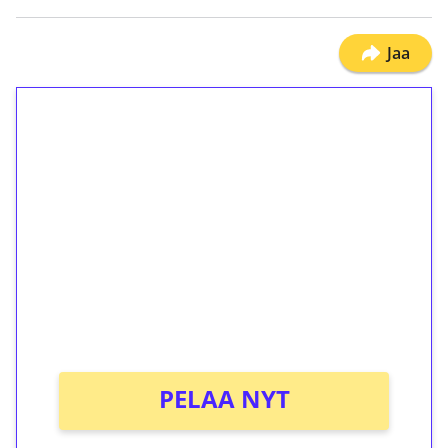
Jaa
1€ = 10€ arvosta
ilmaiskierroksia ilman
kierrätystä!
Talleta 1€
Saat heti 50 ilmaiskierrosta Tuohi 1000 -
peliin (arvo 0,20€ per kierros)!
Ei kierrätysvaatimusta!
PELAA NYT