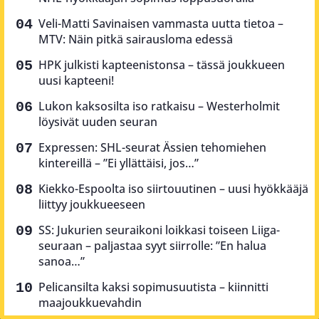
Veli-Matti Savinaisen vammasta uutta tietoa –
MTV: Näin pitkä sairausloma edessä
HPK julkisti kapteenistonsa – tässä joukkueen
uusi kapteeni!
Lukon kaksosilta iso ratkaisu – Westerholmit
löysivät uuden seuran
Expressen: SHL-seurat Ässien tehomiehen
kintereillä – ”Ei yllättäisi, jos…”
Kiekko-Espoolta iso siirtouutinen – uusi hyökkääjä
liittyy joukkueeseen
SS: Jukurien seuraikoni loikkasi toiseen Liiga-
seuraan – paljastaa syyt siirrolle: ”En halua
sanoa…”
Pelicansilta kaksi sopimusuutista – kiinnitti
maajoukkuevahdin