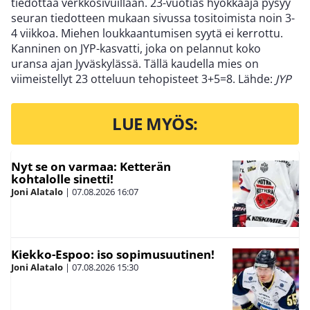
tiedottaa verkkosivuillaan. 23-vuotias hyökkääjä pysyy
seuran tiedotteen mukaan sivussa tositoimista noin 3-
4 viikkoa. Miehen loukkaantumisen syytä ei kerrottu.
Kanninen on JYP-kasvatti, joka on pelannut koko
uransa ajan Jyväskylässä. Tällä kaudella mies on
viimeistellyt 23 otteluun tehopisteet 3+5=8. Lähde:
JYP
LUE MYÖS:
Nyt se on varmaa: Ketterän
kohtalolle sinetti!
Joni Alatalo
|
07.08.2026
16:07
Kiekko-Espoo: iso sopimusuutinen!
Joni Alatalo
|
07.08.2026
15:30