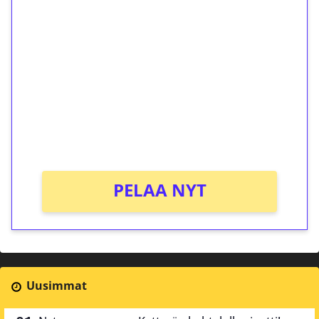
ilmaiskierroksia ilman
kierrätystä!
Talleta 1€
Saat heti 50 ilmaiskierrosta Tuohi 1000 -
peliin (arvo 0,20€ per kierros)!
Ei kierrätysvaatimusta!
PELAA NYT
Uusimmat