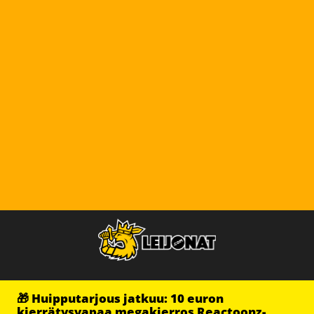
🎁 Huipputarjous jatkuu: 10 euron
kierrätysvapaa megakierros Reactoonz-