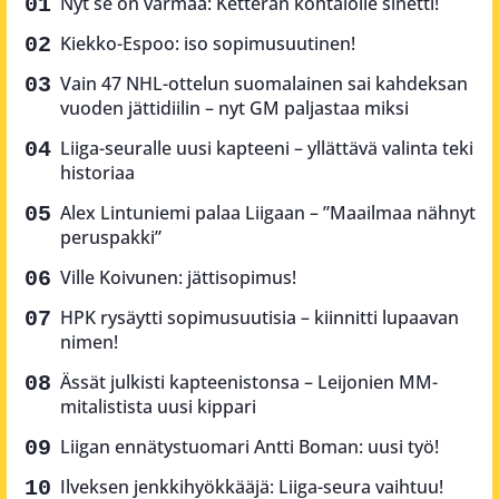
Nyt se on varmaa: Ketterän kohtalolle sinetti!
Kiekko-Espoo: iso sopimusuutinen!
Vain 47 NHL-ottelun suomalainen sai kahdeksan
vuoden jättidiilin – nyt GM paljastaa miksi
Liiga-seuralle uusi kapteeni – yllättävä valinta teki
historiaa
Alex Lintuniemi palaa Liigaan – ”Maailmaa nähnyt
peruspakki”
Ville Koivunen: jättisopimus!
HPK rysäytti sopimusuutisia – kiinnitti lupaavan
nimen!
Ässät julkisti kapteenistonsa – Leijonien MM-
mitalistista uusi kippari
Liigan ennätystuomari Antti Boman: uusi työ!
Ilveksen jenkkihyökkääjä: Liiga-seura vaihtuu!