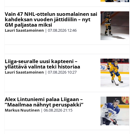
Vain 47 NHL-ottelun suomalainen sai
kahdeksan vuoden jättidiilin – nyt
GM paljastaa miksi
Lauri Saastamoinen
|
07.08.2026
12:46
Liiga-seuralle uusi kapteeni –
yllättävä valinta teki historiaa
Lauri Saastamoinen
|
07.08.2026
10:27
Alex Lintuniemi palaa Liigaan –
”Maailmaa nähnyt peruspakki”
Markus Nuutinen
|
06.08.2026
21:15