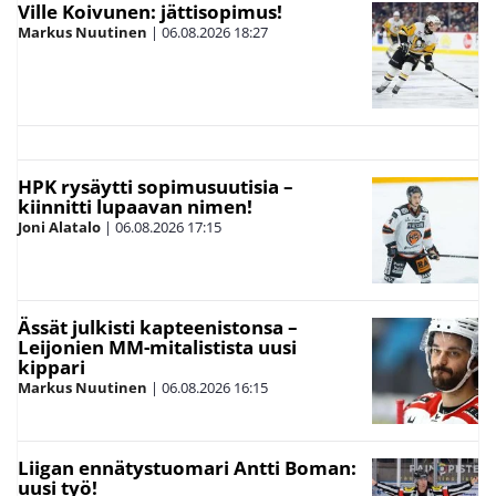
Ville Koivunen: jättisopimus!
Markus Nuutinen
|
06.08.2026
18:27
HPK rysäytti sopimusuutisia –
kiinnitti lupaavan nimen!
Joni Alatalo
|
06.08.2026
17:15
Ässät julkisti kapteenistonsa –
Leijonien MM-mitalistista uusi
kippari
Markus Nuutinen
|
06.08.2026
16:15
Liigan ennätystuomari Antti Boman:
uusi työ!