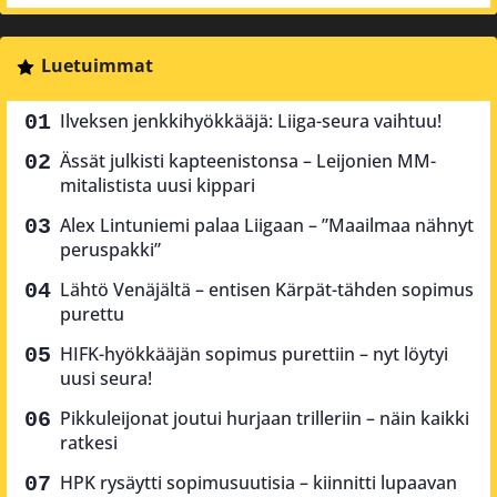
Luetuimmat
Ilveksen jenkkihyökkääjä: Liiga-seura vaihtuu!
Ässät julkisti kapteenistonsa – Leijonien MM-
mitalistista uusi kippari
Alex Lintuniemi palaa Liigaan – ”Maailmaa nähnyt
peruspakki”
Lähtö Venäjältä – entisen Kärpät-tähden sopimus
purettu
HIFK-hyökkääjän sopimus purettiin – nyt löytyi
uusi seura!
Pikkuleijonat joutui hurjaan trilleriin – näin kaikki
ratkesi
HPK rysäytti sopimusuutisia – kiinnitti lupaavan