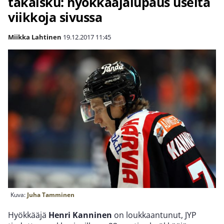
takaisku: hyökkääjälupaus useita
viikkoja sivussa
Miikka Lahtinen
19.12.2017
11:45
Kuva:
Juha Tamminen
Hyökkääjä
Henri Kanninen
on loukkaantunut, JYP