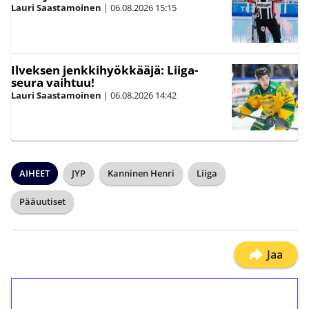
Lauri Saastamoinen
|
06.08.2026
15:15
Ilveksen jenkkihyökkääjä: Liiga-
seura vaihtuu!
Lauri Saastamoinen
|
06.08.2026
14:42
AIHEET
JYP
Kanninen Henri
Liiga
Pääuutiset
Jaa
1€ = 10€ arvosta