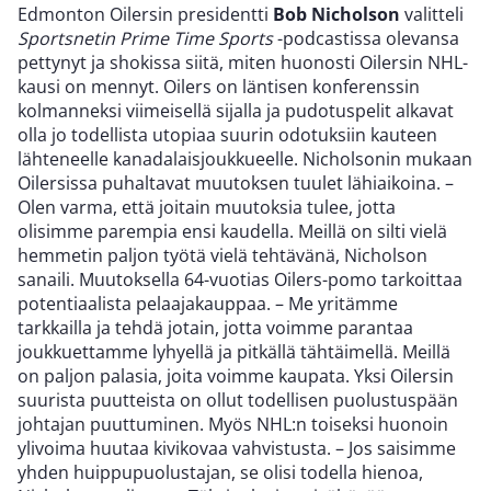
Edmonton Oilersin presidentti
Bob Nicholson
valitteli
Sportsnetin
Prime Time Sports
-podcastissa olevansa
pettynyt ja shokissa siitä, miten huonosti Oilersin NHL-
kausi on mennyt. Oilers on läntisen konferenssin
kolmanneksi viimeisellä sijalla ja pudotuspelit alkavat
olla jo todellista utopiaa suurin odotuksiin kauteen
lähteneelle kanadalaisjoukkueelle. Nicholsonin mukaan
Oilersissa puhaltavat muutoksen tuulet lähiaikoina. –
Olen varma, että joitain muutoksia tulee, jotta
olisimme parempia ensi kaudella. Meillä on silti vielä
hemmetin paljon työtä vielä tehtävänä, Nicholson
sanaili. Muutoksella 64-vuotias Oilers-pomo tarkoittaa
potentiaalista pelaajakauppaa. – Me yritämme
tarkkailla ja tehdä jotain, jotta voimme parantaa
joukkuettamme lyhyellä ja pitkällä tähtäimellä. Meillä
on paljon palasia, joita voimme kaupata. Yksi Oilersin
suurista puutteista on ollut todellisen puolustuspään
johtajan puuttuminen. Myös NHL:n toiseksi huonoin
ylivoima huutaa kivikovaa vahvistusta. – Jos saisimme
yhden huippupuolustajan, se olisi todella hienoa,