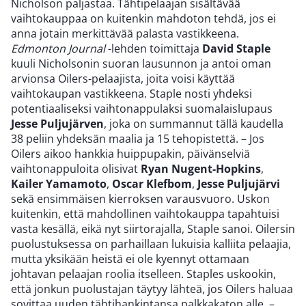
Nicholson paljastaa. Tähtipelaajan sisältävää
vaihtokauppaa on kuitenkin mahdoton tehdä, jos ei
anna jotain merkittävää palasta vastikkeena.
Edmonton Journal
-lehden toimittaja
David Staple
kuuli Nicholsonin suoran lausunnon ja antoi oman
arvionsa Oilers-pelaajista, joita voisi käyttää
vaihtokaupan vastikkeena. Staple nosti yhdeksi
potentiaaliseksi vaihtonappulaksi suomalaislupaus
Jesse Puljujärven
, joka on summannut tällä kaudella
38 peliin yhdeksän maalia ja 15 tehopistettä. – Jos
Oilers aikoo hankkia huippupakin, päivänselviä
vaihtonappuloita olisivat
Ryan Nugent-Hopkins
,
Kailer Yamamoto
,
Oscar Klefbom
,
Jesse Puljujärvi
sekä ensimmäisen kierroksen varausvuoro. Uskon
kuitenkin, että mahdollinen vaihtokauppa tapahtuisi
vasta kesällä, eikä nyt siirtorajalla, Staple sanoi. Oilersin
puolustuksessa on parhaillaan lukuisia kalliita pelaajia,
mutta yksikään heistä ei ole kyennyt ottamaan
johtavan pelaajan roolia itselleen. Staples uskookin,
että jonkun puolustajan täytyy lähteä, jos Oilers haluaa
sovittaa uuden tähtihankintansa palkkakaton alle. –