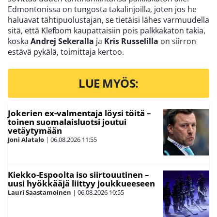
Edmontonissa on tungosta takalinjoilla, joten jos he
haluavat tähtipuolustajan, se tietäisi lähes varmuudella
sitä, että Klefbom kaupattaisiin pois palkkakaton takia,
koska
Andrej Sekeralla
ja
Kris Russelilla
on siirron
estävä pykälä, toimittaja kertoo.
LUE MYÖS:
Jokerien ex-valmentaja löysi töitä –
toinen suomalaisluotsi joutui
vetäytymään
Joni Alatalo
|
06.08.2026
11:55
Kiekko-Espoolta iso siirtouutinen –
uusi hyökkääjä liittyy joukkueeseen
Lauri Saastamoinen
|
06.08.2026
10:55