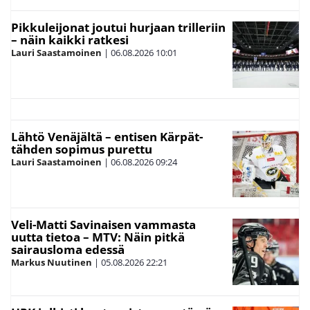
Pikkuleijonat joutui hurjaan trilleriin
– näin kaikki ratkesi
Lauri Saastamoinen
|
06.08.2026
10:01
Lähtö Venäjältä – entisen Kärpät-
tähden sopimus purettu
Lauri Saastamoinen
|
06.08.2026
09:24
Veli-Matti Savinaisen vammasta
uutta tietoa – MTV: Näin pitkä
sairausloma edessä
Markus Nuutinen
|
05.08.2026
22:21