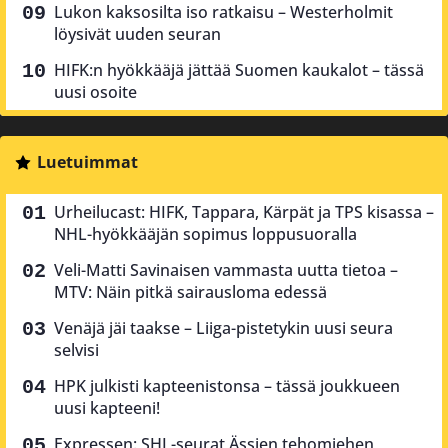
Lukon kaksosilta iso ratkaisu – Westerholmit
löysivät uuden seuran
HIFK:n hyökkääjä jättää Suomen kaukalot – tässä
uusi osoite
Luetuimmat
Urheilucast: HIFK, Tappara, Kärpät ja TPS kisassa –
NHL-hyökkääjän sopimus loppusuoralla
Veli-Matti Savinaisen vammasta uutta tietoa –
MTV: Näin pitkä sairausloma edessä
Venäjä jäi taakse – Liiga-pistetykin uusi seura
selvisi
HPK julkisti kapteenistonsa – tässä joukkueen
uusi kapteeni!
Expressen: SHL-seurat Ässien tehomiehen