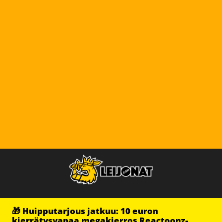
🎁 Huipputarjous jatkuu: 10 euron
kierrätysvapaa megakierros Reactoonz-