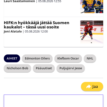
Lauri Saastamoinen
|
05.08.2026
12:55
HIFK:n hyökkääjä jättää Suomen
kaukalot – tässä uusi osoite
Joni Alatalo
|
05.08.2026
12:00
AIHEET
Edmonton Oilers
Klefbom Oscar
NHL
Nicholson Bob
Pääuutiset
Puljujärvi Jesse
Jaa
1€ = 10€ arvosta