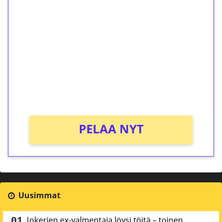
ilmaiskierroksia ilman
kierrätystä!
Talleta 1€
Saat heti 50 ilmaiskierrosta Tuohi 1000 -
peliin (arvo 0,20€ per kierros)!
Ei kierrätysvaatimusta!
PELAA NYT
Uusimmat
Jokerien ex-valmentaja löysi töitä – toinen