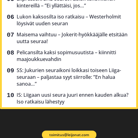
kintereillä – ”Ei yllättäisi, jos…”
Lukon kaksosilta iso ratkaisu – Westerholmit
löysivät uuden seuran
Maisema vaihtuu – Jokerit-hyökkääjälle etsitään
uutta seuraa!
Pelicansilta kaksi sopimusuutista – kiinnitti
maajoukkuevahdin
SS: Jukurien seuraikoni loikkasi toiseen Liiga-
seuraan – paljastaa syyt siirrolle: ”En halua
sanoa…”
IS: Liigaan uusi seura juuri ennen kauden alkua?
Iso ratkaisu lähestyy
toimitus@leijonat.com