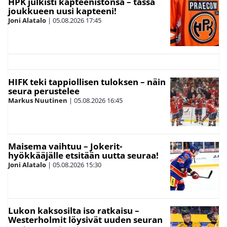
HPK julkisti kapteenistonsa – tässä
joukkueen uusi kapteeni!
Joni Alatalo
|
05.08.2026
17:45
HIFK teki tappiollisen tuloksen – näin
seura perustelee
Markus Nuutinen
|
05.08.2026
16:45
Maisema vaihtuu – Jokerit-
hyökkääjälle etsitään uutta seuraa!
Joni Alatalo
|
05.08.2026
15:30
Lukon kaksosilta iso ratkaisu –
Westerholmit löysivät uuden seuran