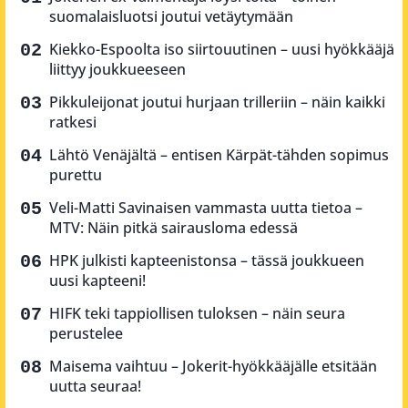
suomalaisluotsi joutui vetäytymään
Kiekko-Espoolta iso siirtouutinen – uusi hyökkääjä
liittyy joukkueeseen
Pikkuleijonat joutui hurjaan trilleriin – näin kaikki
ratkesi
Lähtö Venäjältä – entisen Kärpät-tähden sopimus
purettu
Veli-Matti Savinaisen vammasta uutta tietoa –
MTV: Näin pitkä sairausloma edessä
HPK julkisti kapteenistonsa – tässä joukkueen
uusi kapteeni!
HIFK teki tappiollisen tuloksen – näin seura
perustelee
Maisema vaihtuu – Jokerit-hyökkääjälle etsitään
uutta seuraa!