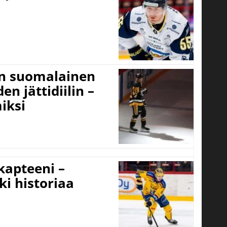
un suomalainen
n jättidiilin –
iksi
 kapteeni –
ki historiaa