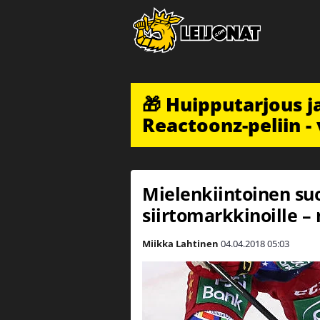
🎁 Huipputarjous 
Reactoonz-peliin - 
Mielenkiintoinen su
siirtomarkkinoille –
Miikka Lahtinen
04.04.2018
05:03