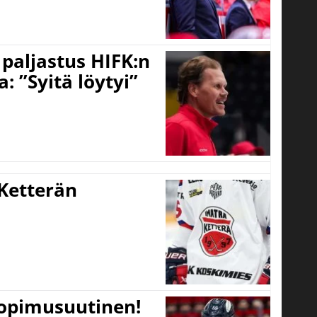
o paljastus HIFK:n
 ”Syitä löytyi”
Ketterän
sopimusuutinen!