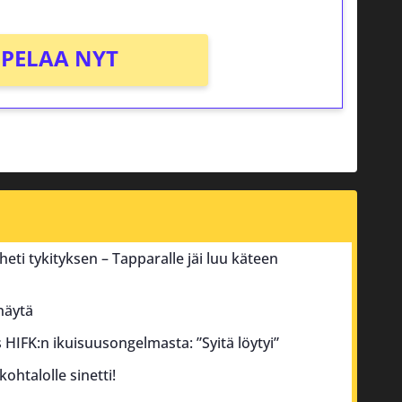
PELAA NYT
heti tykityksen – Tapparalle jäi luu käteen
 näytä
tus HIFK:n ikuisuusongelmasta: ”Syitä löytyi”
ohtalolle sinetti!