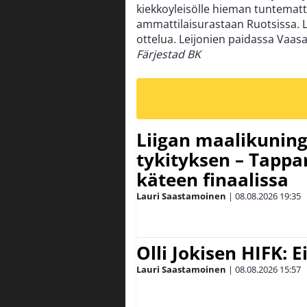
kiekkoyleisölle hieman tuntema
ammattilaisurastaan Ruotsissa. 
ottelua. Leijonien paidassa Vaasa
Färjestad BK
Liigan maalikuninga
tykityksen – Tappar
käteen finaalissa
Lauri Saastamoinen
|
08.08.2026
19:35
Olli Jokisen HIFK: 
Lauri Saastamoinen
|
08.08.2026
15:57