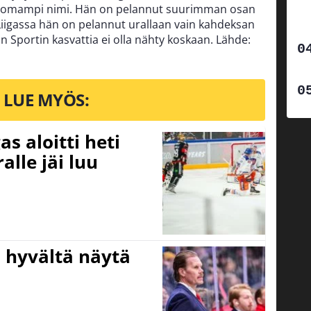
ttomampi nimi. Hän on pelannut suurimman osan
Liigassa hän on pelannut urallaan vain kahdeksan
n Sportin kasvattia ei olla nähty koskaan. Lähde:
LUE MYÖS:
s aloitti heti
alle jäi luu
Ei hyvältä näytä