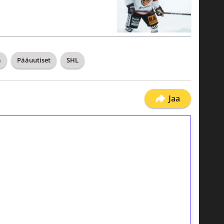
a
Pääuutiset
SHL
Jaa
ilmaiskierroksia ilman
osta Tuohi 1000 -peliin (arvo 0,20€ per