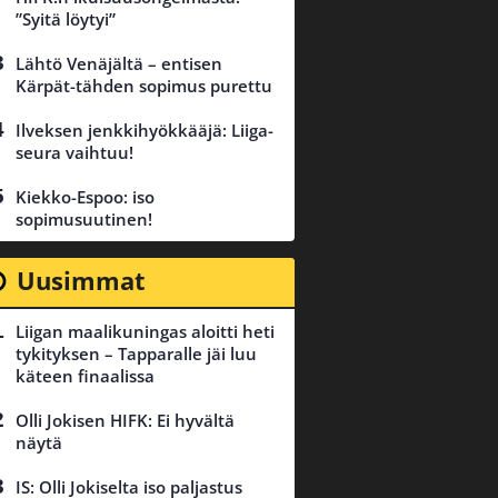
”Syitä löytyi”
Lähtö Venäjältä – entisen
Kärpät-tähden sopimus purettu
Ilveksen jenkkihyökkääjä: Liiga-
seura vaihtuu!
Kiekko-Espoo: iso
sopimusuutinen!
Uusimmat
Liigan maalikuningas aloitti heti
tykityksen – Tapparalle jäi luu
käteen finaalissa
Olli Jokisen HIFK: Ei hyvältä
näytä
IS: Olli Jokiselta iso paljastus