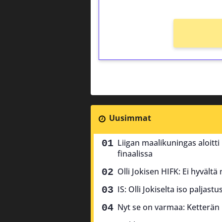
Uusimmat
Liigan maalikuningas aloitti 
finaalissa
Olli Jokisen HIFK: Ei hyvältä
IS: Olli Jokiselta iso paljas
Nyt se on varmaa: Ketterän k