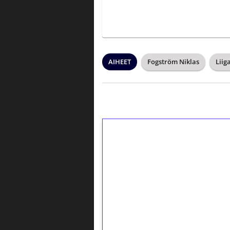
AIHEET
Fogström Niklas
Liig
1€ = 10€ arvosta 
kierrätystä!
Talleta 1€
Saat heti 50 ilmaiskierr
kierros)!
Ei kierrätysvaatimusta!