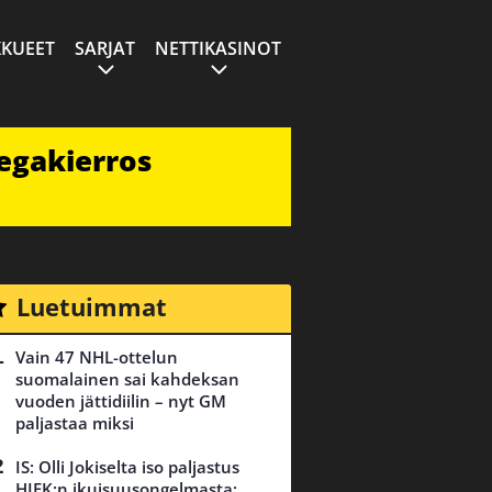
KUEET
SARJAT
NETTIKASINOT
egakierros
Luetuimmat
Vain 47 NHL-ottelun
suomalainen sai kahdeksan
vuoden jättidiilin – nyt GM
paljastaa miksi
IS: Olli Jokiselta iso paljastus
HIFK:n ikuisuusongelmasta: