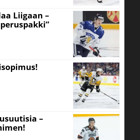
aa Liigaan –
peruspakki”
tisopimus!
usuutisia –
 nimen!