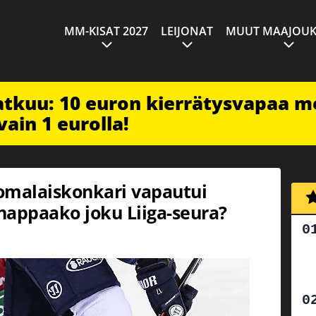
MM-KISAT 2027
LEIJONAT
MUUT MAAJOUK
jatkuu: 10 euron kierrätysvapaa m
vain 1 eurolla!
omalaiskonkari vapautui
 nappaako joku Liiga-seura?