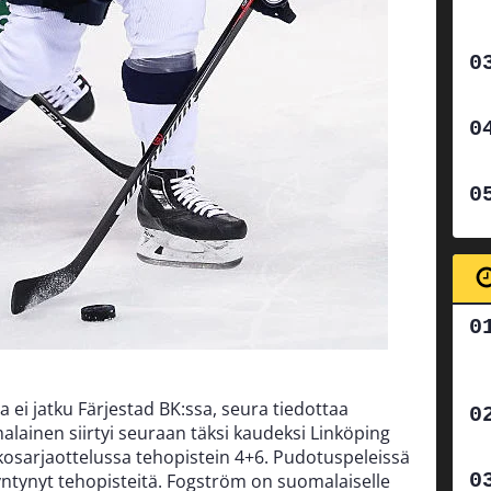
a ei jatku Färjestad BK:ssa, seura tiedottaa
alainen siirtyi seuraan täksi kaudeksi Linköping
nkosarjaottelussa tehopistein 4+6. Pudotuspeleissä
yntynyt tehopisteitä. Fogström on suomalaiselle