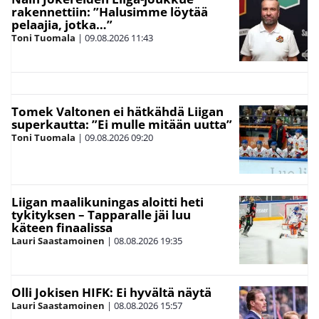
rakennettiin: ”Halusimme löytää
pelaajia, jotka…”
Toni Tuomala
|
09.08.2026
11:43
Tomek Valtonen ei hätkähdä Liigan
superkautta: ”Ei mulle mitään uutta”
Toni Tuomala
|
09.08.2026
09:20
Liigan maalikuningas aloitti heti
tykityksen – Tapparalle jäi luu
käteen finaalissa
Lauri Saastamoinen
|
08.08.2026
19:35
Olli Jokisen HIFK: Ei hyvältä näytä
Lauri Saastamoinen
|
08.08.2026
15:57