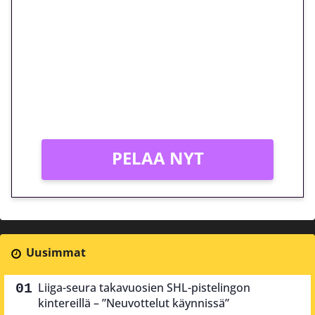
euron kierrätysvapaa
megakierros Reactoonz-
peliin – vain 1 eurolla!
Peli: Reactoonz
Vain uusille asiakkaille!
PELAA NYT
Uusimmat
Liiga-seura takavuosien SHL-pistelingon
kintereillä – ”Neuvottelut käynnissä”