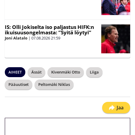
IS: Olli Jokiselta iso paljastus HIFK:n
ikuisuusongelmasta: ”Syitä löytyi”
Joni Alatalo
|
07.08.2026
21:59
AIHEET
Ässät
Kivenmäki Otto
Liiga
Pääuutiset
Peltomäki Niklas
Jaa
🎁 Huipputarjous jatkuu: 10