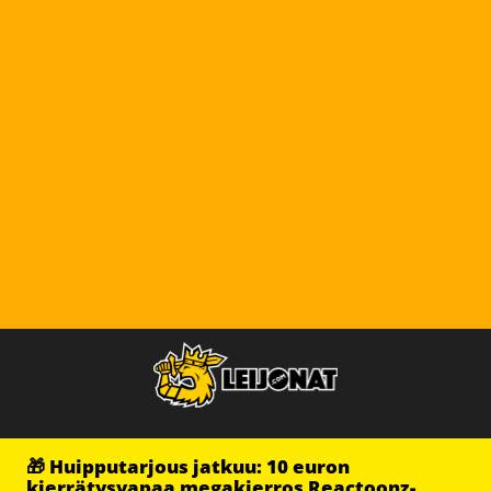
🎁 Huipputarjous jatkuu: 10 euron
kierrätysvapaa megakierros Reactoonz-