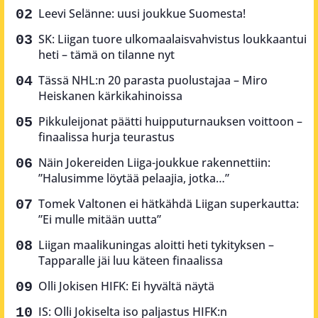
Leevi Selänne: uusi joukkue Suomesta!
SK: Liigan tuore ulkomaalaisvahvistus loukkaantui
heti – tämä on tilanne nyt
Tässä NHL:n 20 parasta puolustajaa – Miro
Heiskanen kärkikahinoissa
Pikkuleijonat päätti huipputurnauksen voittoon –
finaalissa hurja teurastus
Näin Jokereiden Liiga-joukkue rakennettiin:
”Halusimme löytää pelaajia, jotka…”
Tomek Valtonen ei hätkähdä Liigan superkautta:
”Ei mulle mitään uutta”
Liigan maalikuningas aloitti heti tykityksen –
Tapparalle jäi luu käteen finaalissa
Olli Jokisen HIFK: Ei hyvältä näytä
IS: Olli Jokiselta iso paljastus HIFK:n