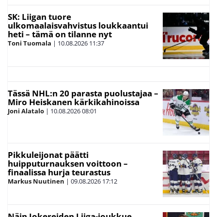
SK: Liigan tuore
ulkomaalaisvahvistus loukkaantui
heti – tämä on tilanne nyt
Toni Tuomala
|
10.08.2026
11:37
Tässä NHL:n 20 parasta puolustajaa –
Miro Heiskanen kärkikahinoissa
Joni Alatalo
|
10.08.2026
08:01
Pikkuleijonat päätti
huipputurnauksen voittoon –
finaalissa hurja teurastus
Markus Nuutinen
|
09.08.2026
17:12
Näin Jokereiden Liiga-joukkue