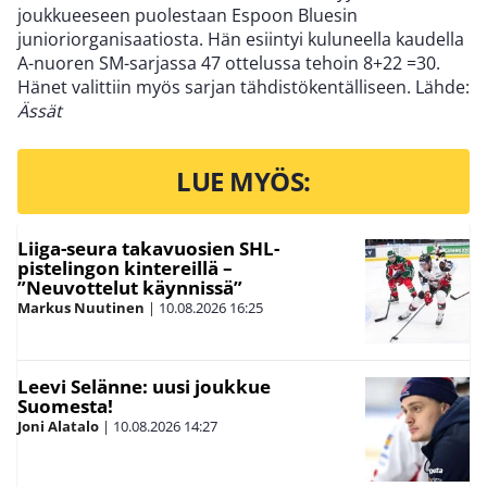
joukkueeseen puolestaan Espoon Bluesin
junioriorganisaatiosta. Hän esiintyi kuluneella kaudella
A-nuoren SM-sarjassa 47 ottelussa tehoin 8+22 =30.
Hänet valittiin myös sarjan tähdistökentälliseen. Lähde:
Ässät
LUE MYÖS:
Liiga-seura takavuosien SHL-
pistelingon kintereillä –
”Neuvottelut käynnissä”
Markus Nuutinen
|
10.08.2026
16:25
Leevi Selänne: uusi joukkue
Suomesta!
Joni Alatalo
|
10.08.2026
14:27