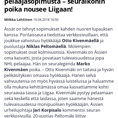
pelaajasopimusta – seuraikonin
poika nousee Liigaan!
Miikka Lahtinen
19.04.2018
16:50
Ässät on tehnyt sopimukset kahden nuoren lupauksen
kanssa. Porilaisseura tiedottaa verkkosivuillaan, että
joukkue vahvistuu hyökkääjä
Otto Kivenmäellä
ja
puolustaja
Niklas Peltomäellä
. Molempien
sopimukset ovat kolmivuotisia. Kivenmäki on Ässien
oma kasvatti, josta povataan tulevaisuudessa jopa
NHL-pelaajaa. Hän on seuralegenda
Marko
Kivenmäen
poika. – Otto Kivenmäki on taitava ja hyvän
pelikäsityksen omaava hyökkääjä. Hänen selvä
vahvuutensa on myös hyvässä luistelussa ja haluamme
olla mukana kehittämässä omaa kasvattiamme kohti
seuraavaa tasoa ja Liigaa. Kivenmäki pystyy pelaamaan
sekä keskellä että laidassa, joten saamme hänestä
tulevaisuudessa monipuolisen hyökkääjän, Ässien
urheilujohtaja
Jari Korpisalo
kommentoi seuran
verkkosivuilla. 20-vuotias Peltomäki liittyy