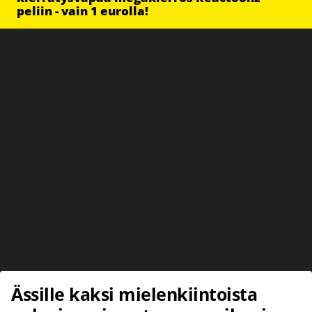
peliin - vain 1 eurolla!
Ässille kaksi mielenkiintoista