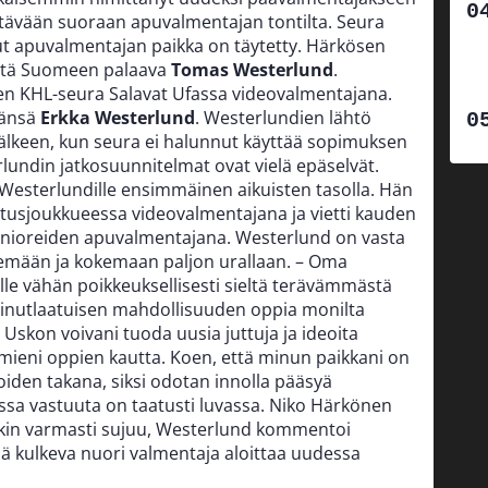
htävään suoraan apuvalmentajan tontilta. Seura
nut apuvalmentajan paikka on täytetty. Härkösen
:stä Suomeen palaava
Tomas Westerlund
.
en KHL-seura Salavat Ufassa videovalmentajana.
sänsä
Erkka Westerlund
. Westerlundien lähtö
jälkeen, kun seura ei halunnut käyttää sopimuksen
ndin jatkosuunnitelmat ovat vielä epäselvät.
esterlundille ensimmäinen aikuisten tasolla. Hän
stusjoukkueessa videovalmentajana ja vietti kauden
junioreiden apuvalmentajana. Westerlund on vasta
kemään ja kokemaan paljon urallaan. – Oma
lle vähän poikkeuksellisesti sieltä terävämmästä
ainutlaatuisen mahdollisuuden oppia monilta
. Uskon voivani tuoda uusia juttuja ja ideoita
mieni oppien kautta. Koen, että minun paikkani on
iden takana, siksi odotan innolla pääsyä
ssa vastuuta on taatusti luvassa. Niko Härkönen
yökin varmasti sujuu, Westerlund kommentoi
issä kulkeva nuori valmentaja aloittaa uudessa
a.