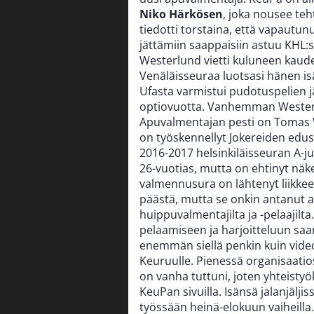
Niko Härkösen
, joka nousee te
tiedotti torstaina, että vapautu
jättämiin saappaisiin astuu KHL
Westerlund vietti kuluneen kaud
Venäläisseuraa luotsasi hänen i
Ufasta varmistui pudotuspelien 
optiovuotta. Vanhemman Westerlu
Apuvalmentajan pesti on Tomas W
on työskennellyt Jokereiden edu
2016-2017 helsinkiläisseuran A-
26-vuotias, mutta on ehtinyt nä
valmennusura on lähtenyt liikkee
päästä, mutta se onkin antanut 
huippuvalmentajilta ja -pelaajilta
pelaamiseen ja harjoitteluun saa
enemmän siellä penkin kuin video
Keuruulle. Pienessä organisaatio
on vanha tuttuni, joten yhteist
KeuPan sivuilla. Isänsä jalanjälj
työssään heinä-elokuun vaiheill