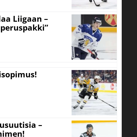
aa Liigaan –
peruspakki”
tisopimus!
usuutisia –
 nimen!