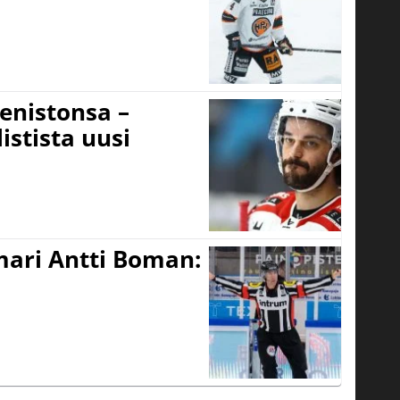
eenistonsa –
istista uusi
mari Antti Boman: