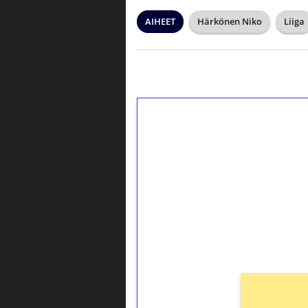
AIHEET
Härkönen Niko
Liiga
1€ = 10€ arvosta 
kierrätystä!
Talleta 1€
Saat heti 50 ilmaiskierr
kierros)!
Ei kierrätysvaatimusta!