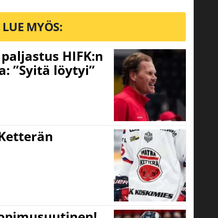
LUE MYÖS:
o paljastus HIFK:n
 ”Syitä löytyi”
Ketterän
sopimusuutinen!