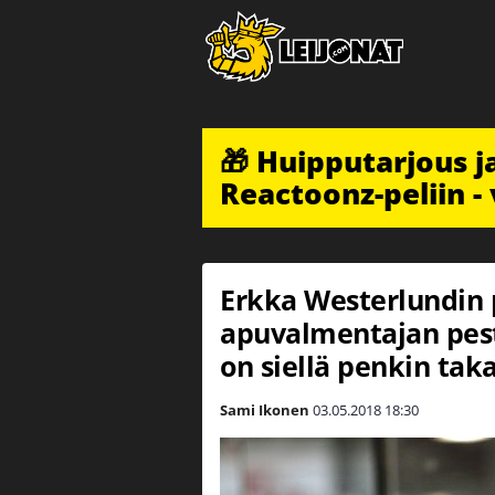
🎁 Huipputarjous 
Reactoonz-peliin - 
Erkka Westerlundin 
apuvalmentajan pest
on siellä penkin tak
Sami Ikonen
03.05.2018
18:30