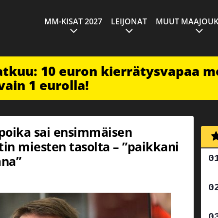
MM-KISAT 2027
LEIJONAT
MUUT MAAJOUK
jatkuu: 10 euron kierrätysvapaa m
vain 1 eurolla!
poika sai ensimmäisen
in miesten tasolta – ”paikkani
ana”