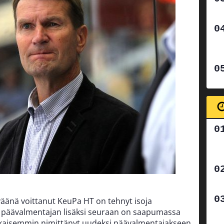
änä voittanut KeuPa HT on tehnyt isoja
 päävalmentajan lisäksi seuraan on saapumassa
ikaisemmin nimittänyt uudeksi päävalmentajakseen