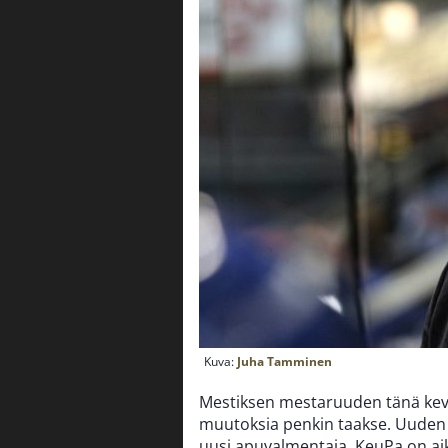
Kuva:
Juha Tamminen
Mestiksen mestaruuden tänä kevä
muutoksia penkin taakse. Uuden
uusi apuvalmentaja. KeuPa on a