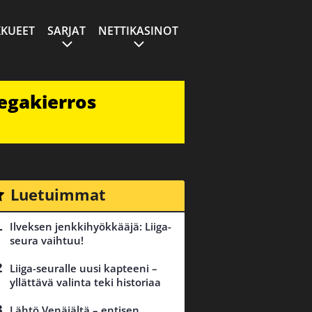
KUEET
SARJAT
NETTIKASINOT
egakierros
Luetuimmat
Ilveksen jenkkihyökkääjä: Liiga-
seura vaihtuu!
Liiga-seuralle uusi kapteeni –
yllättävä valinta teki historiaa
Lähtö Venäjältä – entisen