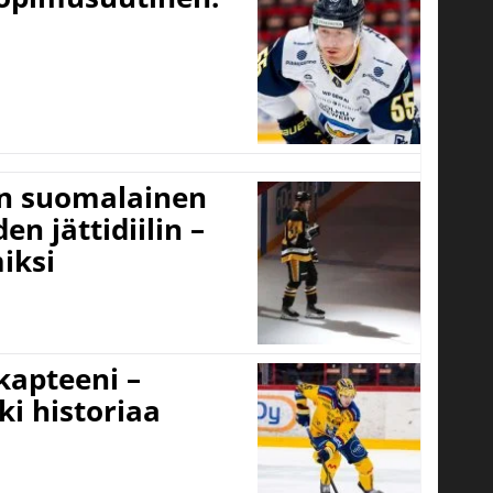
un suomalainen
n jättidiilin –
iksi
 kapteeni –
ki historiaa