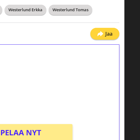
Westerlund Erkka
Westerlund Tomas
Jaa
ilmaiskierroksia ilman
osta Tuohi 1000 -peliin (arvo 0,20€ per
PELAA NYT