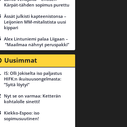
Kärpät-tähden sopimus purettu
Ässät julkisti kapteenistonsa –
Leijonien MM-mitalistista uusi
kippari
Alex Lintuniemi palaa Liigaan –
”Maailmaa nähnyt peruspakki”
Uusimmat
IS: Olli Jokiselta iso paljastus
HIFK:n ikuisuusongelmasta:
”Syitä löytyi”
Nyt se on varmaa: Ketterän
kohtalolle sinetti!
Kiekko-Espoo: iso
sopimusuutinen!