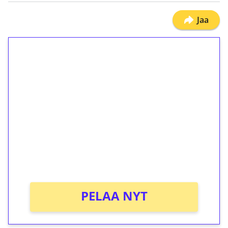
Jaa
1€ = 10€ arvosta
ilmaiskierroksia ilman
kierrätystä!
Talleta 1€
Saat heti 50 ilmaiskierrosta Tuohi 1000 -
peliin (arvo 0,20€ per kierros)!
Ei kierrätysvaatimusta!
PELAA NYT