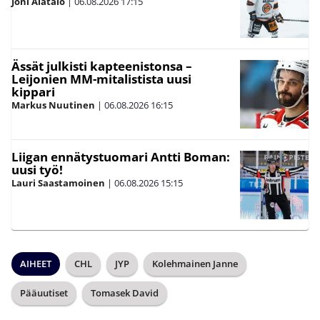
Joni Alatalo
|
06.08.2026
17:15
Ässät julkisti kapteenistonsa –
Leijonien MM-mitalistista uusi
kippari
Markus Nuutinen
|
06.08.2026
16:15
Liigan ennätystuomari Antti Boman:
uusi työ!
Lauri Saastamoinen
|
06.08.2026
15:15
AIHEET
CHL
JYP
Kolehmainen Janne
Pääuutiset
Tomasek David