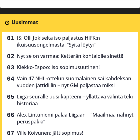
Uusimmat
IS: Olli Jokiselta iso paljastus HIFK:n
ikuisuusongelmasta: ”Syitä löytyi”
Nyt se on varmaa: Ketterän kohtalolle sinetti!
Kiekko-Espoo: iso sopimusuutinen!
Vain 47 NHL-ottelun suomalainen sai kahdeksan
vuoden jättidiilin – nyt GM paljastaa miksi
Liiga-seuralle uusi kapteeni – yllättävä valinta teki
historiaa
Alex Lintuniemi palaa Liigaan – ”Maailmaa nähnyt
peruspakki”
Ville Koivunen: jättisopimus!