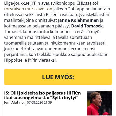
Liiga-joukkue JYPin avausviikonloppu CHL:ssä toi
torstaisen murskavoiton
jälkeen 2-4-tappion lauantain
ottelussa tsekkiläistä Pilsenia vastaan. Jyväskyläläisten
maalintekijöinä onnistuivat
Janne Kolehmainen
ja
kotimaassaan pelaamaan päässyt
David Tomasek
.
Tomasek kunnostautui kolmannessa erässä myös
vähemmän mairittelevalla tavalla soitettuaan
tuomareille suutaan suihkukomennuksen arvoisesti.
Joukkueet kohtaavat uudemman kerran jo ensi
perjantaina, kun tsekkiläisjoukkue saapuu puolestaan
Hippokselle JYPin vieraaksi.
LUE MYÖS:
IS: Olli Jokiselta iso paljastus HIFK:n
ikuisuusongelmasta: ”Syitä löytyi”
Joni Alatalo
|
07.08.2026
21:59