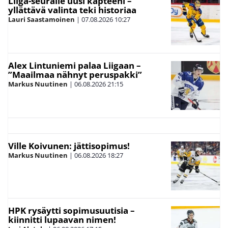
Liiga-seuralle uusi kapteeni –
yllättävä valinta teki historiaa
Lauri Saastamoinen
|
07.08.2026
10:27
Alex Lintuniemi palaa Liigaan –
”Maailmaa nähnyt peruspakki”
Markus Nuutinen
|
06.08.2026
21:15
Ville Koivunen: jättisopimus!
Markus Nuutinen
|
06.08.2026
18:27
HPK rysäytti sopimusuutisia –
kiinnitti lupaavan nimen!