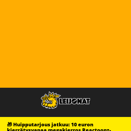
🎁 Huipputarjous jatkuu: 10 euron
kierrätysvapaa megakierros Reactoonz-