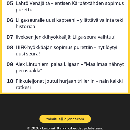
Lähtö Venäjältä – entisen Kärpät-tähden sopimus
purettu
Liiga-seuralle uusi kapteeni – yllättävä valinta teki
historiaa
Ilveksen jenkkihyökkääjä: Liiga-seura vaihtuu!
HIFK-hyökkääjän sopimus purettiin – nyt löytyi
uusi seura!
Alex Lintuniemi palaa Liigaan – ”Maailmaa nähnyt
peruspakki”
Pikkuleijonat joutui hurjaan trilleriin – näin kaikki
ratkesi
toimitus@leijonat.com
© 2026 - Leijonat. Kaikki oikeudet pidätetään.