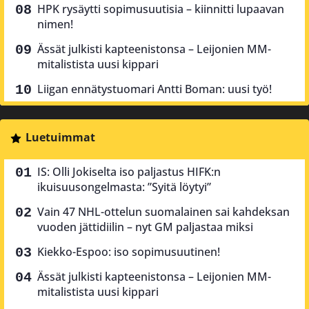
HPK rysäytti sopimusuutisia – kiinnitti lupaavan
nimen!
Ässät julkisti kapteenistonsa – Leijonien MM-
mitalistista uusi kippari
Liigan ennätystuomari Antti Boman: uusi työ!
Luetuimmat
IS: Olli Jokiselta iso paljastus HIFK:n
ikuisuusongelmasta: ”Syitä löytyi”
Vain 47 NHL-ottelun suomalainen sai kahdeksan
vuoden jättidiilin – nyt GM paljastaa miksi
Kiekko-Espoo: iso sopimusuutinen!
Ässät julkisti kapteenistonsa – Leijonien MM-
mitalistista uusi kippari