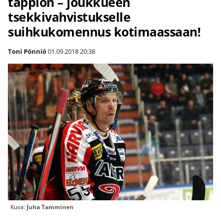
tappion – joukkueen
tsekkivahvistukselle
suihkukomennus kotimaassaan!
Toni Pönniö
01.09.2018
20:38
Kuva:
Juha Tamminen