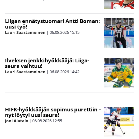
Liigan ennätystuomari Antti Boman:
uusi työ!
Lauri Saastamoinen
|
06.08.2026
15:15
Ilveksen jenkkihyökkääjä: Liiga-
seura vaihtuu!
Lauri Saastamoinen
|
06.08.2026
14:42
HIFK-hyökkääjän sopimus purettiin –
nyt löytyi uusi seura!
Joni Alatalo
|
06.08.2026
12:55