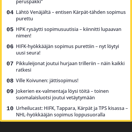
peruspakki”
Lähtö Venäjältä – entisen Kärpät-tähden sopimus
purettu
HPK rysäytti sopimusuutisia – kiinnitti lupaavan
nimen!
HIFK-hyökkääjän sopimus purettiin – nyt löytyi
uusi seura!
Pikkuleijonat joutui hurjaan trilleriin – näin kaikki
ratkesi
Ville Koivunen: jättisopimus!
Jokerien ex-valmentaja löysi töitä – toinen
suomalaisluotsi joutui vetäytymään
Urheilucast: HIFK, Tappara, Kärpät ja TPS kisassa –
NHL-hyökkääjän sopimus loppusuoralla