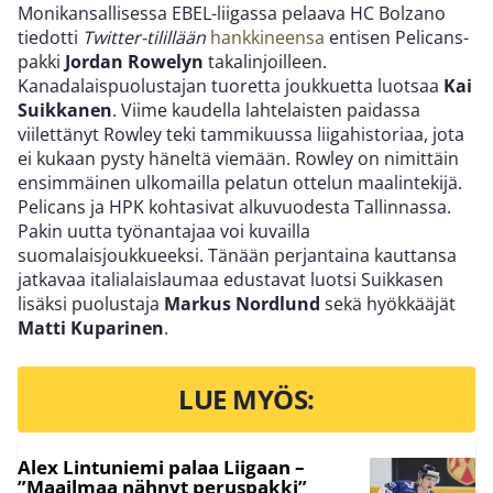
Monikansallisessa EBEL-liigassa pelaava HC Bolzano
tiedotti
Twitter-tilillään
hankkineensa
entisen Pelicans-
pakki
Jordan Rowelyn
takalinjoilleen.
Kanadalaispuolustajan tuoretta joukkuetta luotsaa
Kai
Suikkanen
.
Viime kaudella lahtelaisten paidassa
viilettänyt Rowley teki tammikuussa liigahistoriaa, jota
ei kukaan pysty häneltä viemään. Rowley on nimittäin
ensimmäinen ulkomailla pelatun ottelun maalintekijä.
Pelicans ja HPK kohtasivat alkuvuodesta Tallinnassa.
Pakin uutta työnantajaa voi kuvailla
suomalaisjoukkueeksi. Tänään perjantaina kauttansa
jatkavaa italialaislaumaa edustavat luotsi Suikkasen
lisäksi puolustaja
Markus Nordlund
sekä hyökkääjät
Matti Kuparinen
.
LUE MYÖS:
Alex Lintuniemi palaa Liigaan –
”Maailmaa nähnyt peruspakki”