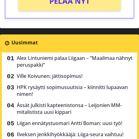
PELAA NYT
Uusimmat
Alex Lintuniemi palaa Liigaan – ”Maailmaa nähnyt
peruspakki”
Ville Koivunen: jättisopimus!
HPK rysäytti sopimusuutisia – kiinnitti lupaavan
nimen!
Ässät julkisti kapteenistonsa – Leijonien MM-
mitalistista uusi kippari
Liigan ennätystuomari Antti Boman: uusi työ!
Ilveksen jenkkihyökkääjä: Liiga-seura vaihtuu!