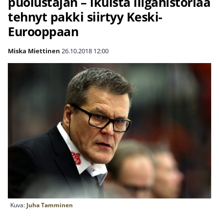
puolustajan – ikuista liigahistoriaa
tehnyt pakki siirtyy Keski-
Eurooppaan
Miska Miettinen
26.10.2018
12:00
Kuva:
Juha Tamminen