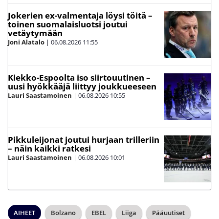
Jokerien ex-valmentaja löysi töitä –
toinen suomalaisluotsi joutui
vetäytymään
Joni Alatalo
|
06.08.2026
11:55
Kiekko-Espoolta iso siirtouutinen –
uusi hyökkääjä liittyy joukkueeseen
Lauri Saastamoinen
|
06.08.2026
10:55
Pikkuleijonat joutui hurjaan trilleriin
– näin kaikki ratkesi
Lauri Saastamoinen
|
06.08.2026
10:01
AIHEET
Bolzano
EBEL
Liiga
Pääuutiset