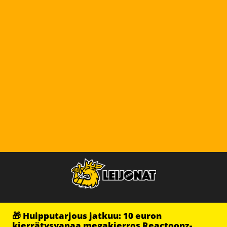
🎁 Huipputarjous jatkuu: 10 euron
kierrätysvapaa megakierros Reactoonz-