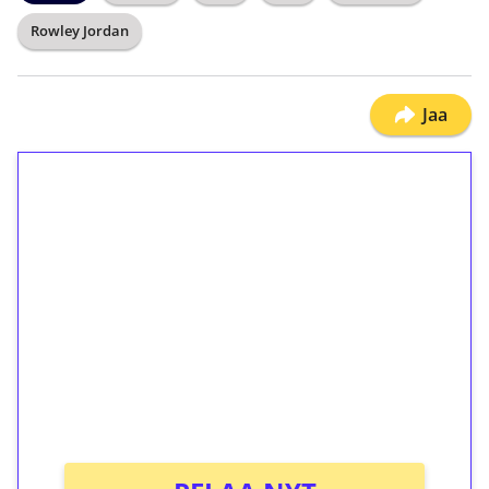
Rowley Jordan
Jaa
1€ = 10€ arvosta
ilmaiskierroksia ilman
kierrätystä!
Talleta 1€
Saat heti 50 ilmaiskierrosta Tuohi 1000 -
peliin (arvo 0,20€ per kierros)!
Ei kierrätysvaatimusta!