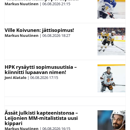
Markus Nuutinen
|
06.08.2026
21:15
Ville Koivunen: jättisopimus!
Markus Nuutinen
|
06.08.2026
18:27
HPK rysäytti sopimusuutisia –
kiinnitti lupaavan nimen!
Joni Alatalo
|
06.08.2026
17:15
Ässät julkisti kapteenistonsa –
Leijonien MM-mitalistista uusi
kippari
Markus Nuutinen
|
06.08.2026
16:15