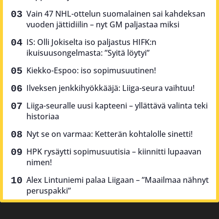
Vain 47 NHL-ottelun suomalainen sai kahdeksan
vuoden jättidiilin – nyt GM paljastaa miksi
IS: Olli Jokiselta iso paljastus HIFK:n
ikuisuusongelmasta: ”Syitä löytyi”
Kiekko-Espoo: iso sopimusuutinen!
Ilveksen jenkkihyökkääjä: Liiga-seura vaihtuu!
Liiga-seuralle uusi kapteeni – yllättävä valinta teki
historiaa
Nyt se on varmaa: Ketterän kohtalolle sinetti!
HPK rysäytti sopimusuutisia – kiinnitti lupaavan
nimen!
Alex Lintuniemi palaa Liigaan – ”Maailmaa nähnyt
peruspakki”