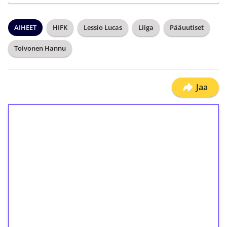
AIHEET
HIFK
Lessio Lucas
Liiga
Pääuutiset
Toivonen Hannu
Jaa
1€ = 10€ arvosta
ilmaiskierroksia ilman
kierrätystä!
Talleta 1€
Saat heti 50 ilmaiskierrosta Tuohi 1000 -
peliin (arvo 0,20€ per kierros)!
Ei kierrätysvaatimusta!