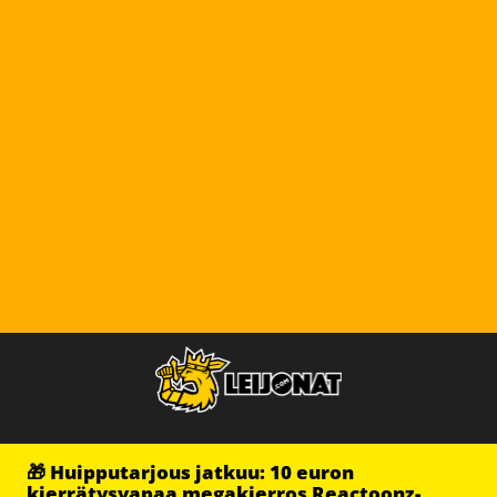
🎁 Huipputarjous jatkuu: 10 euron
kierrätysvapaa megakierros Reactoonz-