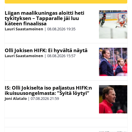
Liigan maalikuningas aloitti heti
tykityksen – Tapparalle jäi luu
käteen finaalissa
Lauri Saastamoinen
|
08.08.2026
19:35
Olli Jokisen HIFK: Ei hyvältä näytä
Lauri Saastamoinen
|
08.08.2026
15:57
IS: Olli Jokiselta iso paljastus HIFK:n
ikuisuusongelmasta: ”Syitä löytyi”
Joni Alatalo
|
07.08.2026
21:59