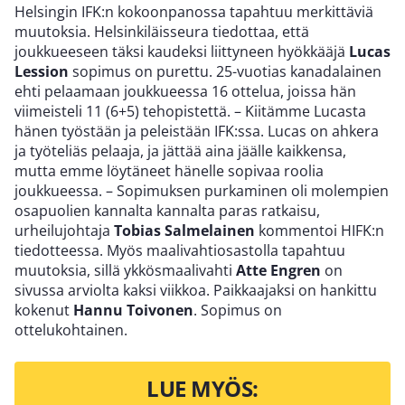
Helsingin IFK:n kokoonpanossa tapahtuu merkittäviä
muutoksia. Helsinkiläisseura tiedottaa, että
joukkueeseen täksi kaudeksi liittyneen hyökkääjä
Lucas
Lession
sopimus on purettu. 25-vuotias kanadalainen
ehti pelaamaan joukkueessa 16 ottelua, joissa hän
viimeisteli 11 (6+5) tehopistettä. – Kiitämme Lucasta
hänen työstään ja peleistään IFK:ssa. Lucas on ahkera
ja työteliäs pelaaja, ja jättää aina jäälle kaikkensa,
mutta emme löytäneet hänelle sopivaa roolia
joukkueessa. – Sopimuksen purkaminen oli molempien
osapuolien kannalta kannalta paras ratkaisu,
urheilujohtaja
Tobias Salmelainen
kommentoi HIFK:n
tiedotteessa. Myös maalivahtiosastolla tapahtuu
muutoksia, sillä ykkösmaalivahti
Atte Engren
on
sivussa arviolta kaksi viikkoa. Paikkaajaksi on hankittu
kokenut
Hannu Toivonen
. Sopimus on
ottelukohtainen.
LUE MYÖS: