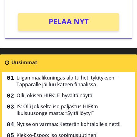
PELAA NYT
Uusimmat
Liigan maalikuningas aloitti heti tykityksen –
Tapparalle jäi luu käteen finaalissa
Olli Jokisen HIFK: Ei hyvältä näytä
IS: Olli Jokiselta iso paljastus HIFK:n
ikuisuusongelmasta: ”Syitä löytyi”
Nyt se on varmaa: Ketterän kohtalolle sinetti!
Kiekko-Espoo: iso sopimusuutinen!