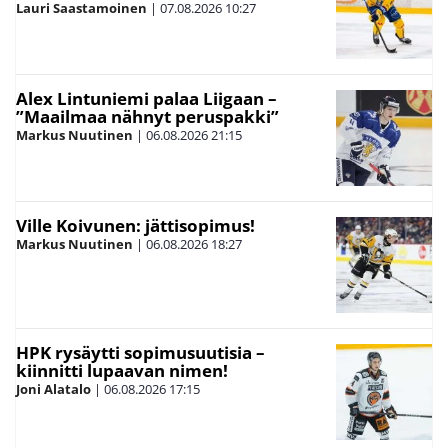
Lauri Saastamoinen
|
07.08.2026
10:27
Alex Lintuniemi palaa Liigaan –
”Maailmaa nähnyt peruspakki”
Markus Nuutinen
|
06.08.2026
21:15
Ville Koivunen: jättisopimus!
Markus Nuutinen
|
06.08.2026
18:27
HPK rysäytti sopimusuutisia –
kiinnitti lupaavan nimen!
Joni Alatalo
|
06.08.2026
17:15