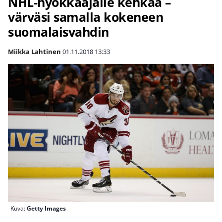
NHL-hyökkääjälle kenkää –
värväsi samalla kokeneen
suomalaisvahdin
Miikka Lahtinen
01.11.2018
13:33
Kuva:
Getty Images