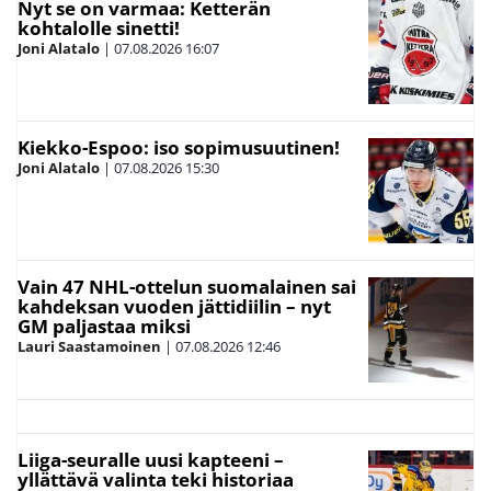
Nyt se on varmaa: Ketterän
kohtalolle sinetti!
Joni Alatalo
|
07.08.2026
16:07
Kiekko-Espoo: iso sopimusuutinen!
Joni Alatalo
|
07.08.2026
15:30
Vain 47 NHL-ottelun suomalainen sai
kahdeksan vuoden jättidiilin – nyt
GM paljastaa miksi
Lauri Saastamoinen
|
07.08.2026
12:46
Liiga-seuralle uusi kapteeni –
yllättävä valinta teki historiaa