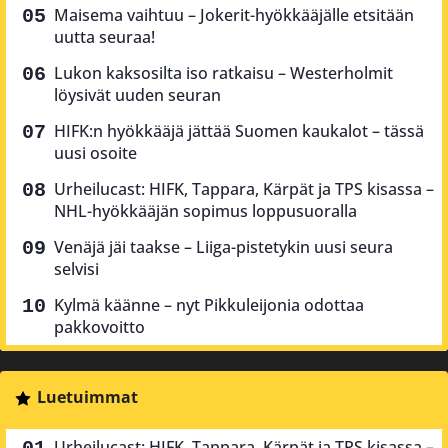
Maisema vaihtuu – Jokerit-hyökkääjälle etsitään
uutta seuraa!
Lukon kaksosilta iso ratkaisu – Westerholmit
löysivät uuden seuran
HIFK:n hyökkääjä jättää Suomen kaukalot – tässä
uusi osoite
Urheilucast: HIFK, Tappara, Kärpät ja TPS kisassa –
NHL-hyökkääjän sopimus loppusuoralla
Venäjä jäi taakse – Liiga-pistetykin uusi seura
selvisi
Kylmä käänne – nyt Pikkuleijonia odottaa
pakkovoitto
Luetuimmat
Urheilucast: HIFK, Tappara, Kärpät ja TPS kisassa –