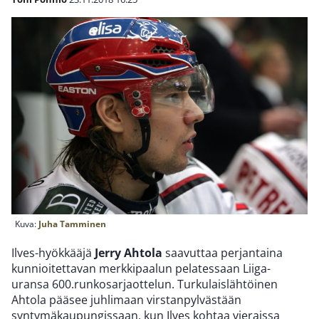
Kuva:
Juha Tamminen
Ilves-hyökkääjä
Jerry Ahtola
saavuttaa perjantaina
kunnioitettavan merkkipaalun pelatessaan Liiga-
uransa 600.runkosarjaottelun. Turkulaislähtöinen
Ahtola pääsee juhlimaan virstanpylvästään
syntymäkaupungissaan, kun Ilves kohtaa vieraissa