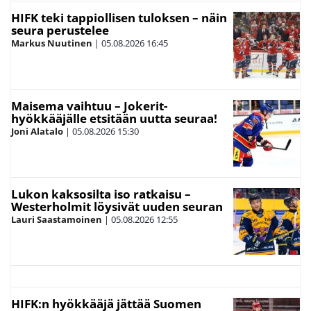
HIFK teki tappiollisen tuloksen – näin
seura perustelee
Markus Nuutinen
|
05.08.2026
16:45
Maisema vaihtuu – Jokerit-
hyökkääjälle etsitään uutta seuraa!
Joni Alatalo
|
05.08.2026
15:30
Lukon kaksosilta iso ratkaisu –
Westerholmit löysivät uuden seuran
Lauri Saastamoinen
|
05.08.2026
12:55
HIFK:n hyökkääjä jättää Suomen