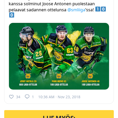
kanssa solminut Joose Antonen puolestaan
pelaavat sadannen ottelunsa
@smliiga
’ssa!
34
1
10:36 AM · Nov 23, 2018
LUE MYÖS: