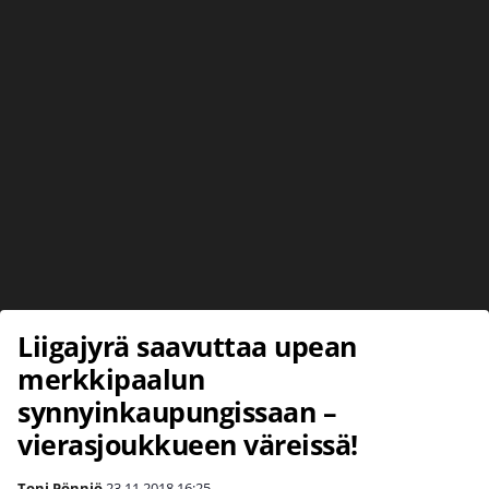
Liigajyrä saavuttaa upean
merkkipaalun
synnyinkaupungissaan –
vierasjoukkueen väreissä!
Toni Pönniö
23.11.2018
16:25