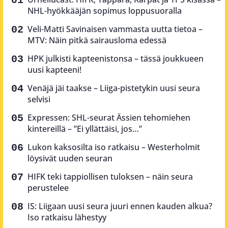
NHL-hyökkääjän sopimus loppusuoralla
Veli-Matti Savinaisen vammasta uutta tietoa –
MTV: Näin pitkä sairausloma edessä
HPK julkisti kapteenistonsa – tässä joukkueen
uusi kapteeni!
Venäjä jäi taakse – Liiga-pistetykin uusi seura
selvisi
Expressen: SHL-seurat Ässien tehomiehen
kintereillä – ”Ei yllättäisi, jos…”
Lukon kaksosilta iso ratkaisu – Westerholmit
löysivät uuden seuran
HIFK teki tappiollisen tuloksen – näin seura
perustelee
IS: Liigaan uusi seura juuri ennen kauden alkua?
Iso ratkaisu lähestyy