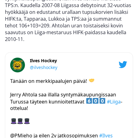
TPS:n. Kaudella 2007-08 Liigassa debytoinut 32-vuotias
hyökkääjä on edustanut urallaan tupsukorvien lisäksi
HIFK:ta, Tapparaa, Lukkoa ja TPS:aa ja summannut
tehot 106+103=209. Ahtolan uran toistaiseksi kovin
saavutus on Liiga-mestaruus HIFK-paidassa kaudella
2010-11.
Ilves Hockey
@ilveshockey
Tänään on merkkipaalujen päivä!
Jerry Ahtola saa illalla syntymäkaupungissaan
Turussa täyteen kunnioitettavat
#Liiga
-
ottelua!
@PMieho ja eilen 2v jatkosopimuksen
#Ilves