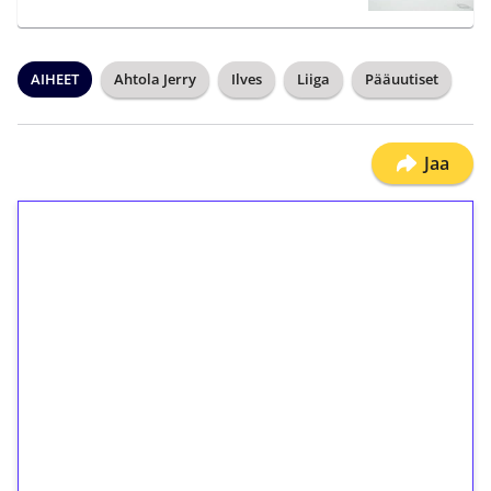
AIHEET
Ahtola Jerry
Ilves
Liiga
Pääuutiset
Jaa
1€ = 10€ arvosta
ilmaiskierroksia ilman
kierrätystä!
Talleta 1€
Saat heti 50 ilmaiskierrosta Tuohi 1000 -
peliin (arvo 0,20€ per kierros)!
Ei kierrätysvaatimusta!