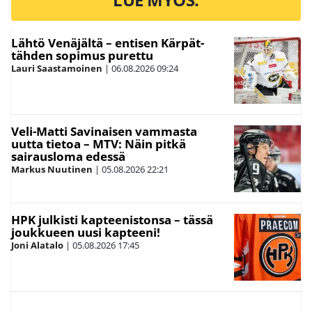
Lähtö Venäjältä – entisen Kärpät-
tähden sopimus purettu
Lauri Saastamoinen
|
06.08.2026
09:24
Veli-Matti Savinaisen vammasta
uutta tietoa – MTV: Näin pitkä
sairausloma edessä
Markus Nuutinen
|
05.08.2026
22:21
HPK julkisti kapteenistonsa – tässä
joukkueen uusi kapteeni!
Joni Alatalo
|
05.08.2026
17:45