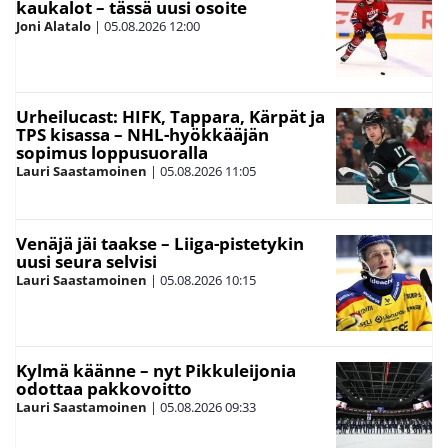
kaukalot – tässä uusi osoite
Joni Alatalo
|
05.08.2026
12:00
Urheilucast: HIFK, Tappara, Kärpät ja
TPS kisassa – NHL-hyökkääjän
sopimus loppusuoralla
Lauri Saastamoinen
|
05.08.2026
11:05
Venäjä jäi taakse – Liiga-pistetykin
uusi seura selvisi
Lauri Saastamoinen
|
05.08.2026
10:15
Kylmä käänne – nyt Pikkuleijonia
odottaa pakkovoitto
Lauri Saastamoinen
|
05.08.2026
09:33