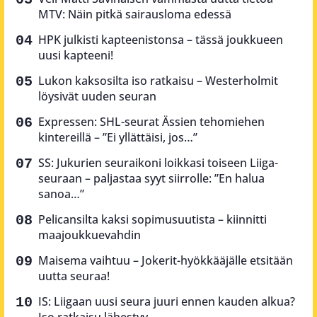
MTV: Näin pitkä sairausloma edessä
HPK julkisti kapteenistonsa – tässä joukkueen
uusi kapteeni!
Lukon kaksosilta iso ratkaisu – Westerholmit
löysivät uuden seuran
Expressen: SHL-seurat Ässien tehomiehen
kintereillä – ”Ei yllättäisi, jos…”
SS: Jukurien seuraikoni loikkasi toiseen Liiga-
seuraan – paljastaa syyt siirrolle: ”En halua
sanoa…”
Pelicansilta kaksi sopimusuutista – kiinnitti
maajoukkuevahdin
Maisema vaihtuu – Jokerit-hyökkääjälle etsitään
uutta seuraa!
IS: Liigaan uusi seura juuri ennen kauden alkua?
Iso ratkaisu lähestyy