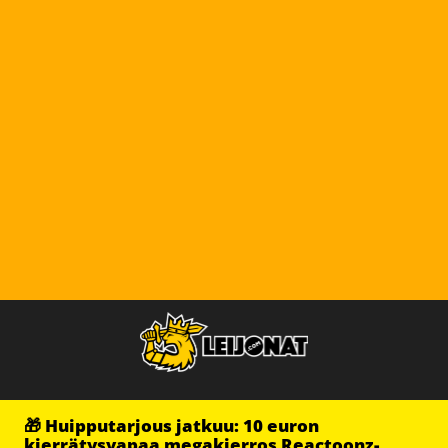
🎁 Huipputarjous jatkuu: 10 euron
kierrätysvapaa megakierros Reactoonz-