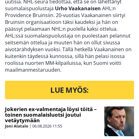
uutisia. NHL-seura tiedottaa, että se on lähettänyt
suomalaispuolustaja
Urho Vaakanaisen
AHL:n
Providence Bruinsiin. 20-vuotias Vaakanainen siirtyi
Bruinsin organisaatioon täksi kaudeksi ja hän on
päässyt pelaamaan NHL:n puolella kaksi ottelua.
AHL:ssä suomalaispuolustaja on puolestaan pelannut
seitsemän ottelua ja muuten hän on ollut sivussa
aivotärähdyksen vuoksi. Tällä hetkellä Vaakanainen on
kuitenkin täydessä kunnossa, sillä hän pelasi isossa
roolissa nuorten MM-kilpailuissa, kun Suomi voitti
maailmanmestaruuden.
LUE MYÖS:
Jokerien ex-valmentaja löysi töitä –
toinen suomalaisluotsi joutui
vetäytymään
Joni Alatalo
|
06.08.2026
11:55