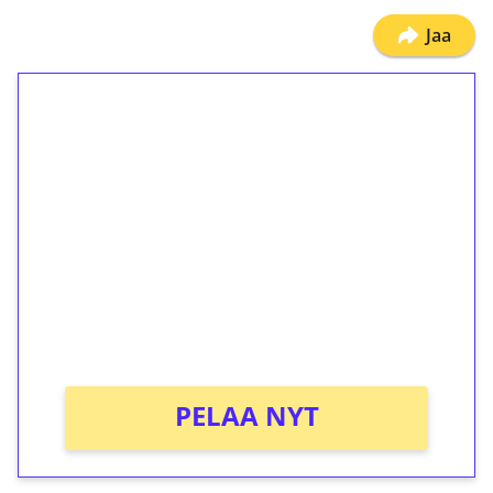
Jaa
1€ = 10€ arvosta
ilmaiskierroksia ilman
kierrätystä!
Talleta 1€
Saat heti 50 ilmaiskierrosta Tuohi 1000 -
peliin (arvo 0,20€ per kierros)!
Ei kierrätysvaatimusta!
PELAA NYT