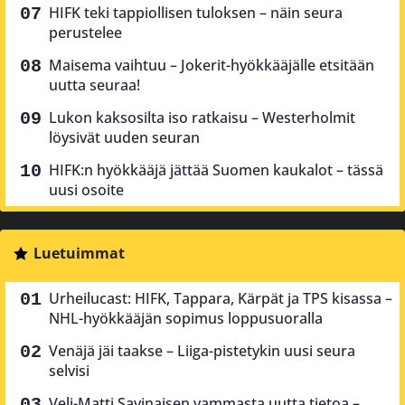
HIFK teki tappiollisen tuloksen – näin seura
perustelee
Maisema vaihtuu – Jokerit-hyökkääjälle etsitään
uutta seuraa!
Lukon kaksosilta iso ratkaisu – Westerholmit
löysivät uuden seuran
HIFK:n hyökkääjä jättää Suomen kaukalot – tässä
uusi osoite
Luetuimmat
Urheilucast: HIFK, Tappara, Kärpät ja TPS kisassa –
NHL-hyökkääjän sopimus loppusuoralla
Venäjä jäi taakse – Liiga-pistetykin uusi seura
selvisi
Veli-Matti Savinaisen vammasta uutta tietoa –