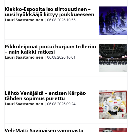
Kiekko-Espoolta iso siirtouutinen –
uusi hyökkääjä liittyy joukkueeseen
Lauri Saastamoinen
|
06.08.2026
10:55
Pikkuleijonat joutui hurjaan trilleriin
– näin kaikki ratkesi
Lauri Saastamoinen
|
06.08.2026
10:01
Lähtö Venäjältä – entisen Kärpät-
tähden sopimus purettu
Lauri Saastamoinen
|
06.08.2026
09:24
Veli-Matti Savinaisen vammasta