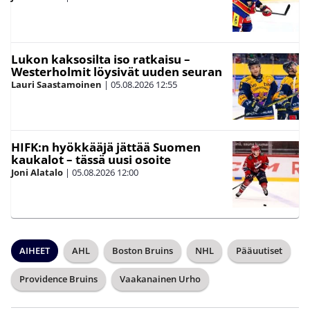
Lukon kaksosilta iso ratkaisu –
Westerholmit löysivät uuden seuran
Lauri Saastamoinen
|
05.08.2026
12:55
HIFK:n hyökkääjä jättää Suomen
kaukalot – tässä uusi osoite
Joni Alatalo
|
05.08.2026
12:00
AIHEET
AHL
Boston Bruins
NHL
Pääuutiset
Providence Bruins
Vaakanainen Urho