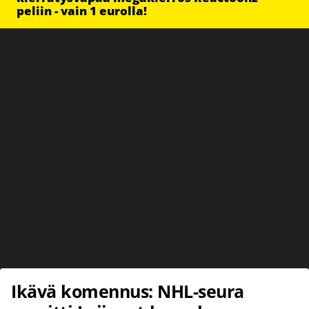
peliin - vain 1 eurolla!
Ikävä komennus: NHL-seura