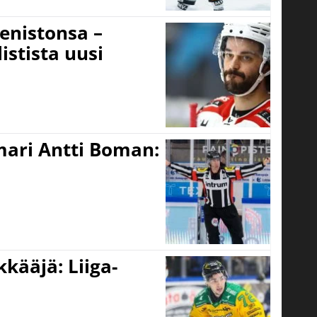
eenistonsa –
istista uusi
mari Antti Boman:
kääjä: Liiga-