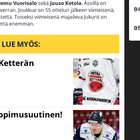
eemu Vuorisalo
sekä
Juuso Ketola
. Ässillä on
un verran. Joukkue on 55 ottelun jälkeen viimeisenä,
että. Toiseksi viimeisenä majaileva Jukurit on
tettä enemmän.
LUE MYÖS:
Ketterän
sopimusuutinen!