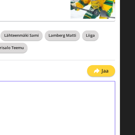
Lähteenmäki Sami
Lamberg Matti
Liiga
risalo Teemu
Jaa
ilmaiskierroksia ilman
osta Tuohi 1000 -peliin (arvo 0,20€ per