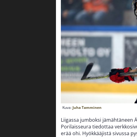
Kuva:
Juha Tamminen
Liigassa jumboksi jämähtäneen Äss
Porilaisseura tiedottaa verkkosivu
erää ohi. Hyökkääjistä sivussa p