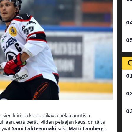
ien leiristä kuuluu ikäviä pelaajauutisia.
illaan, että peräti viiden pelaajan kausi on tältä
ysyvät
Sami Lähteenmäki
sekä
Matti Lamberg
ja