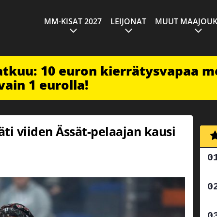
MM-KISAT 2027
LEIJONAT
MUUT MAAJOUK
jatkuu: 10 euron kierrätysvapaa m
vain 1 eurolla!
äti viiden Ässät-pelaajan kausi