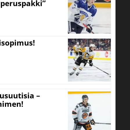
peruspakki”
tisopimus!
usuutisia –
 nimen!