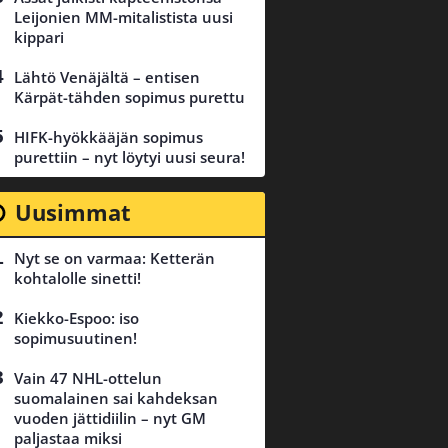
Leijonien MM-mitalistista uusi
kippari
Lähtö Venäjältä – entisen
Kärpät-tähden sopimus purettu
HIFK-hyökkääjän sopimus
purettiin – nyt löytyi uusi seura!
Uusimmat
Nyt se on varmaa: Ketterän
kohtalolle sinetti!
Kiekko-Espoo: iso
sopimusuutinen!
Vain 47 NHL-ottelun
suomalainen sai kahdeksan
vuoden jättidiilin – nyt GM
paljastaa miksi