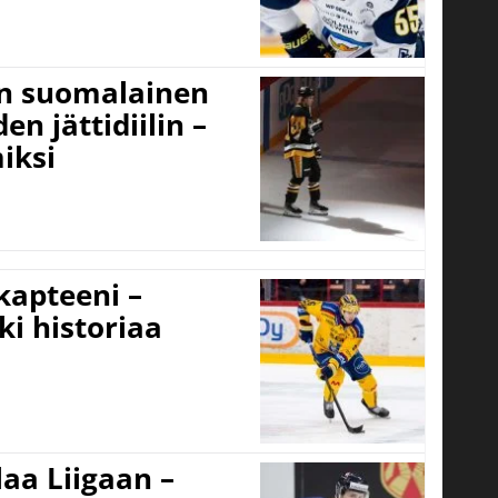
un suomalainen
n jättidiilin –
iksi
 kapteeni –
ki historiaa
aa Liigaan –