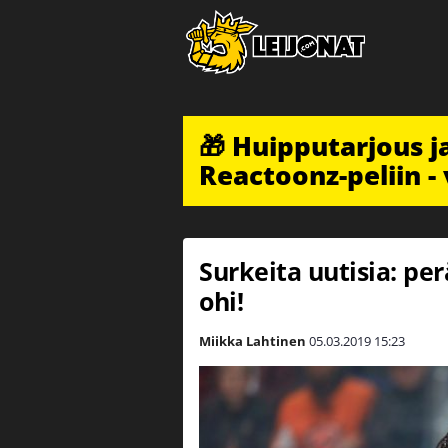
🎁 Huipputarjous 
Reactoonz-peliin - 
Surkeita uutisia: per
ohi!
Miikka Lahtinen
05.03.2019
15:23