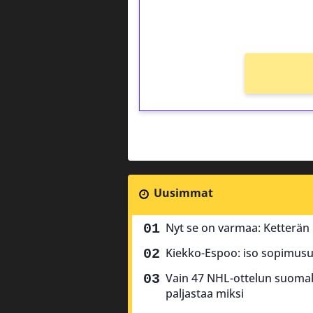
Ei kierrätysvaatimusta!
Uusimmat
Nyt se on varmaa: Ketterän k
Kiekko-Espoo: iso sopimusu
Vain 47 NHL-ottelun suomala
paljastaa miksi