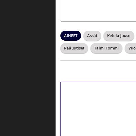
AIHEET
Ässät
Ketola Juuso
Pääuutiset
Taimi Tommi
Vuo
1€ = 10€ arvosta 
kierrätystä!
Talleta 1€
Saat heti 50 ilmaiskierr
kierros)!