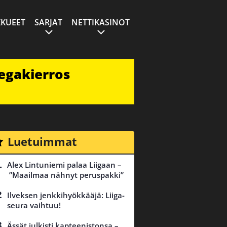
KUEET
SARJAT
NETTIKASINOT
egakierros
Luetuimmat
Alex Lintuniemi palaa Liigaan –
”Maailmaa nähnyt peruspakki”
Ilveksen jenkkihyökkääjä: Liiga-
seura vaihtuu!
Ässät julkisti kapteenistonsa –