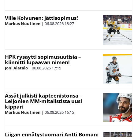
Ville Koivunen: jättisopimus!
Markus Nuutinen
|
06.08.2026
18:27
HPK rysäytti sopimusuutisia –
kiinnitti lupaavan nimen!
Joni Alatalo
|
06.08.2026
17:15
Ässät julkisti kapteenistonsa –
Leijonien MM-mitalistista uusi
kippari
Markus Nuutinen
|
06.08.2026
16:15
Liigan ennätystuomari Antti Boman: