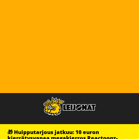
🎁 Huipputarjous jatkuu: 10 euron
kierrätysvapaa megakierros Reactoonz-