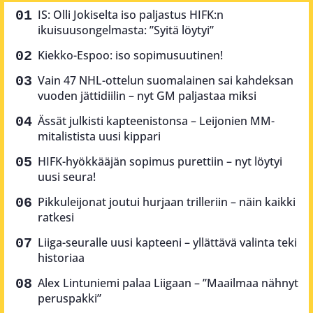
IS: Olli Jokiselta iso paljastus HIFK:n
ikuisuusongelmasta: ”Syitä löytyi”
Kiekko-Espoo: iso sopimusuutinen!
Vain 47 NHL-ottelun suomalainen sai kahdeksan
vuoden jättidiilin – nyt GM paljastaa miksi
Ässät julkisti kapteenistonsa – Leijonien MM-
mitalistista uusi kippari
HIFK-hyökkääjän sopimus purettiin – nyt löytyi
uusi seura!
Pikkuleijonat joutui hurjaan trilleriin – näin kaikki
ratkesi
Liiga-seuralle uusi kapteeni – yllättävä valinta teki
historiaa
Alex Lintuniemi palaa Liigaan – ”Maailmaa nähnyt
peruspakki”