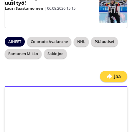
uusi työ!
Lauri Saastamoinen
|
06.08.2026
15:15
AIHEET
Colorado Avalanche
NHL
Pääuutiset
Rantanen Mikko
Sakic Joe
Jaa
1€ = 10€ arvosta
ilmaiskierroksia ilman
kierrätystä!
Talleta 1€