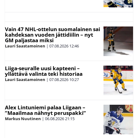
Vain 47 NHL-ottelun suomalainen sai
kahdeksan vuoden jättidiilin – nyt
GM paljastaa miksi
Lauri Saastamoinen
|
07.08.2026
12:46
Liiga-seuralle uusi kapteeni –
yllättävä valinta teki historiaa
Lauri Saastamoinen
|
07.08.2026
10:27
Alex Lintuniemi palaa Liigaan –
”Maailmaa nähnyt peruspakki”
Markus Nuutinen
|
06.08.2026
21:15