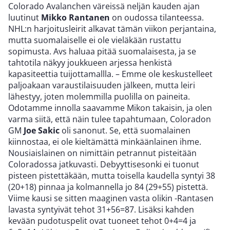
Colorado Avalanchen väreissä neljän kauden ajan
luutinut
Mikko Rantanen
on oudossa tilanteessa.
NHL:n harjoitusleirit alkavat tämän viikon perjantaina,
mutta suomalaiselle ei ole vieläkään rustattu
sopimusta. Avs haluaa pitää suomalaisesta, ja se
tahtotila näkyy joukkueen arjessa henkistä
kapasiteettia tuijottamallla. – Emme ole keskustelleet
paljoakaan varaustilaisuuden jälkeen, mutta leiri
lähestyy, joten molemmilla puolilla on paineita.
Odotamme innolla saavamme Mikon takaisin, ja olen
varma siitä, että näin tulee tapahtumaan, Coloradon
GM
Joe Sakic
oli sanonut. Se, että suomalainen
kiinnostaa, ei ole kieltämättä minkäänlainen ihme.
Nousiaislainen on nimittäin petrannut pisteitään
Coloradossa jatkuvasti. Debyyttisesonki ei tuonut
pisteen pistettäkään, mutta toisella kaudella syntyi 38
(20+18) pinnaa ja kolmannella jo 84 (29+55) pistettä.
Viime kausi se sitten maaginen vasta olikin -Rantasen
lavasta syntyivät tehot 31+56=87. Lisäksi kahden
kevään pudotuspelit ovat tuoneet tehot 0+4=4 ja