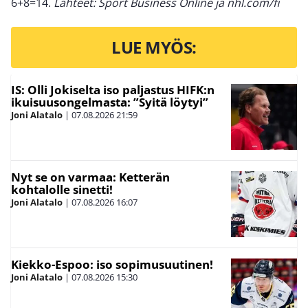
6+8=14.
Lähteet: Sport Business Online ja nhl.com/fi
LUE MYÖS:
IS: Olli Jokiselta iso paljastus HIFK:n
ikuisuusongelmasta: ”Syitä löytyi”
Joni Alatalo
|
07.08.2026
21:59
Nyt se on varmaa: Ketterän
kohtalolle sinetti!
Joni Alatalo
|
07.08.2026
16:07
Kiekko-Espoo: iso sopimusuutinen!
Joni Alatalo
|
07.08.2026
15:30