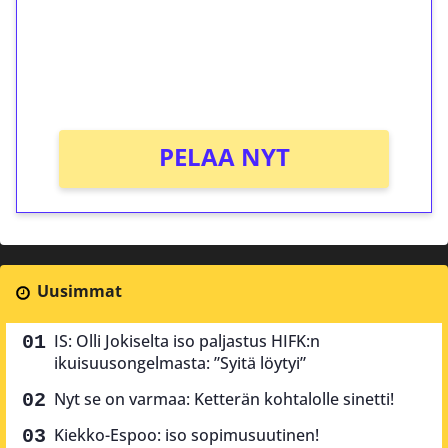
Saat heti 50 ilmaiskierrosta Tuohi 1000 -
peliin (arvo 0,20€ per kierros)!
Ei kierrätysvaatimusta!
PELAA NYT
Uusimmat
IS: Olli Jokiselta iso paljastus HIFK:n
ikuisuusongelmasta: ”Syitä löytyi”
Nyt se on varmaa: Ketterän kohtalolle sinetti!
Kiekko-Espoo: iso sopimusuutinen!