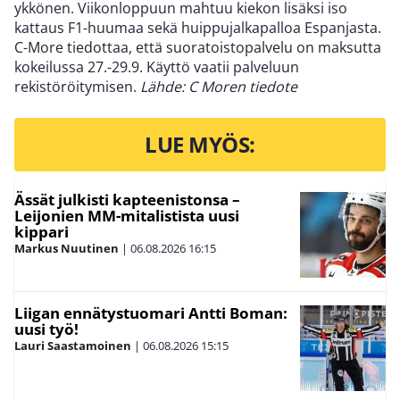
ykkönen. Viikonloppuun mahtuu kiekon lisäksi iso
kattaus F1-huumaa sekä huippujalkapalloa Espanjasta.
C-More tiedottaa, että suoratoistopalvelu on maksutta
kokeilussa 27.-29.9. Käyttö vaatii palveluun
rekistöröitymisen.
Lähde: C Moren tiedote
LUE MYÖS:
Ässät julkisti kapteenistonsa –
Leijonien MM-mitalistista uusi
kippari
Markus Nuutinen
|
06.08.2026
16:15
Liigan ennätystuomari Antti Boman:
uusi työ!
Lauri Saastamoinen
|
06.08.2026
15:15