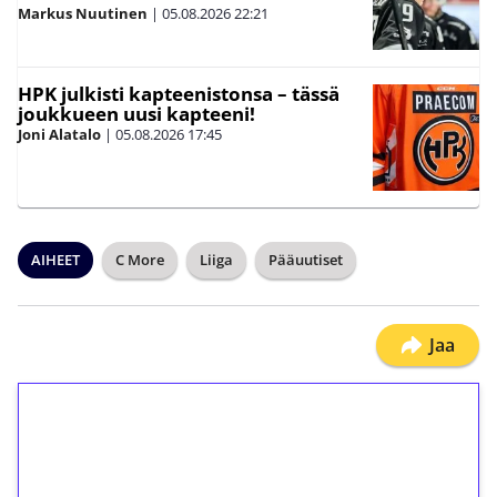
Markus Nuutinen
|
05.08.2026
22:21
HPK julkisti kapteenistonsa – tässä
joukkueen uusi kapteeni!
Joni Alatalo
|
05.08.2026
17:45
AIHEET
C More
Liiga
Pääuutiset
Jaa
1€ = 10€ arvosta
ilmaiskierroksia ilman
kierrätystä!