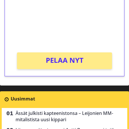
Talleta 1€
Saat heti 50 ilmaiskierrosta Tuohi 1000 -
peliin (arvo 0,20€ per kierros)!
Ei kierrätysvaatimusta!
PELAA NYT
Uusimmat
Ässät julkisti kapteenistonsa – Leijonien MM-
mitalistista uusi kippari