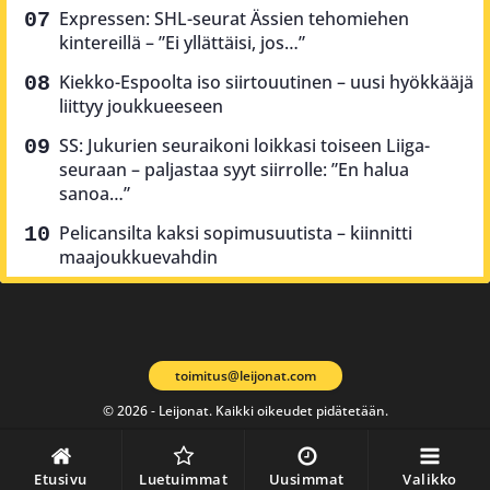
Expressen: SHL-seurat Ässien tehomiehen
kintereillä – ”Ei yllättäisi, jos…”
Kiekko-Espoolta iso siirtouutinen – uusi hyökkääjä
liittyy joukkueeseen
SS: Jukurien seuraikoni loikkasi toiseen Liiga-
seuraan – paljastaa syyt siirrolle: ”En halua
sanoa…”
Pelicansilta kaksi sopimusuutista – kiinnitti
maajoukkuevahdin
toimitus@leijonat.com
© 2026 - Leijonat. Kaikki oikeudet pidätetään.
Etusivu
Luetuimmat
Uusimmat
Valikko