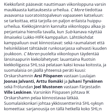
Kiekkofanit pääsevät nauttimaan viikonloppuna varsin
maukkaasta kattauksesta urheilua.
C More
tiedottaa
avaavansa suoratoistopalveun vapaaseen katseluun:
se tarkoittaa, että tarjolla on paljon erilaista huippu-
urheilua. Kiekkojännärin kannalta viikonloppu alkaa jo
perjantaina hienolla tavalla, kun
Sub
-kanava näyttää
ilmaiseksi Lukko-HIFK-kamppailun. Lähtökohdat
kamppailuun ovat kiinnostavat: sekä raumalaiset että
helsinkiläiset tähtäävät runkosarjassa vahvasti kuuden
joukkoon.
C Moren
puolelta viikonlopun täydentää
länsinaapurin kiekolähetyset: lauantaina Ruotsin
kiekkoliigassa SHL:ssä pelataan kaksi kovaa koitosta, ja
suomalaisia on jäällä yhteensä peräti kuusi:
Orskarshamnin
Arsi Piispanen
vastaan Luulajan
Joonas Jalvanti, Arttu Ilomäki
ja
Juhani Tyrväinen
sekä Frölundan
Joel Mustonen
vastaan Färjestadin
Ville Leskinen
. Varsinkin Piispasen johtava IK
Orskarshamn pelaa kiinnostavaa lätkää.
Suomalaiskonkari johtaa ykkössentterinä SHL-syksyn
komeettaa: sarjanousija on tällä hetkellä koko SHL:n