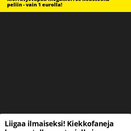
peliin - vain 1 eurolla!
Liigaa ilmaiseksi! Kiekkofaneja