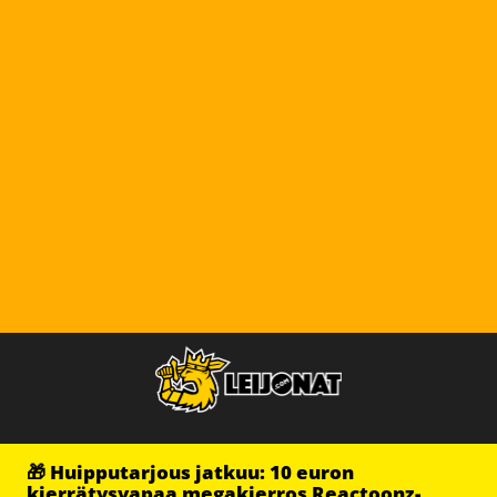
🎁 Huipputarjous jatkuu: 10 euron
kierrätysvapaa megakierros Reactoonz-