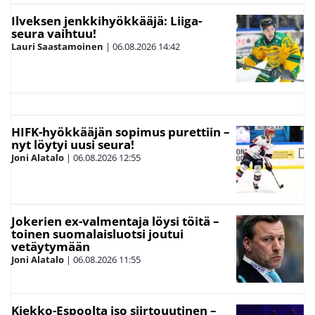
Ilveksen jenkkihyökkääjä: Liiga-
seura vaihtuu!
Lauri Saastamoinen
|
06.08.2026
14:42
HIFK-hyökkääjän sopimus purettiin –
nyt löytyi uusi seura!
Joni Alatalo
|
06.08.2026
12:55
Jokerien ex-valmentaja löysi töitä –
toinen suomalaisluotsi joutui
vetäytymään
Joni Alatalo
|
06.08.2026
11:55
Kiekko-Espoolta iso siirtouutinen –