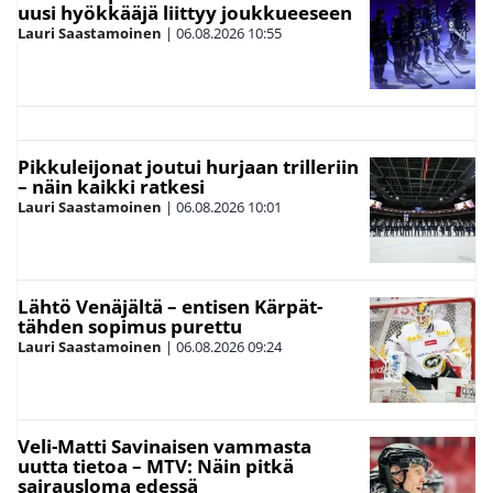
uusi hyökkääjä liittyy joukkueeseen
Lauri Saastamoinen
|
06.08.2026
10:55
Pikkuleijonat joutui hurjaan trilleriin
– näin kaikki ratkesi
Lauri Saastamoinen
|
06.08.2026
10:01
Lähtö Venäjältä – entisen Kärpät-
tähden sopimus purettu
Lauri Saastamoinen
|
06.08.2026
09:24
Veli-Matti Savinaisen vammasta
uutta tietoa – MTV: Näin pitkä
sairausloma edessä