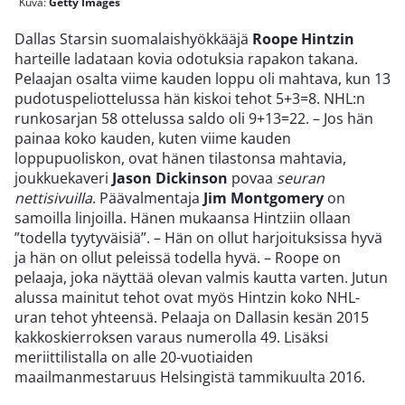
Kuva:
Getty Images
Dallas Starsin suomalaishyökkääjä
Roope Hintzin
harteille ladataan kovia odotuksia rapakon takana.
Pelaajan osalta viime kauden loppu oli mahtava, kun 13
pudotuspeliottelussa hän kiskoi tehot 5+3=8. NHL:n
runkosarjan 58 ottelussa saldo oli 9+13=22. – Jos hän
painaa koko kauden, kuten viime kauden
loppupuoliskon, ovat hänen tilastonsa mahtavia,
joukkuekaveri
Jason Dickinson
povaa
seuran
nettisivuilla
. Päävalmentaja
Jim Montgomery
on
samoilla linjoilla. Hänen mukaansa Hintziin ollaan
”todella tyytyväisiä”. – Hän on ollut harjoituksissa hyvä
ja hän on ollut peleissä todella hyvä. – Roope on
pelaaja, joka näyttää olevan valmis kautta varten. Jutun
alussa mainitut tehot ovat myös Hintzin koko NHL-
uran tehot yhteensä. Pelaaja on Dallasin kesän 2015
kakkoskierroksen varaus numerolla 49. Lisäksi
meriittilistalla on alle 20-vuotiaiden
maailmanmestaruus Helsingistä tammikuulta 2016.