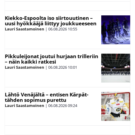
Kiekko-Espoolta iso siirtouutinen –
uusi hyökkääjä liittyy joukkueeseen
Lauri Saastamoinen
|
06.08.2026
10:55
Pikkuleijonat joutui hurjaan trilleriin
– näin kaikki ratkesi
Lauri Saastamoinen
|
06.08.2026
10:01
Lähtö Venäjältä – entisen Kärpät-
tähden sopimus purettu
Lauri Saastamoinen
|
06.08.2026
09:24