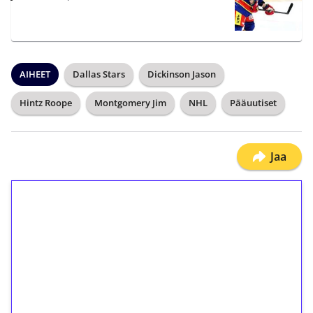
AIHEET
Dallas Stars
Dickinson Jason
Hintz Roope
Montgomery Jim
NHL
Pääuutiset
Jaa
1€ = 10€ arvosta
ilmaiskierroksia ilman
kierrätystä!
Talleta 1€
Saat heti 50 ilmaiskierrosta Tuohi 1000 -