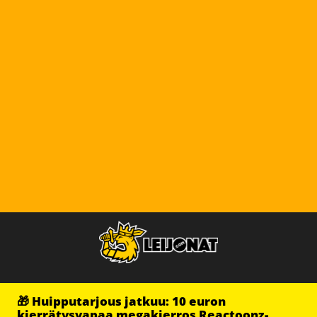
🎁 Huipputarjous jatkuu: 10 euron
kierrätysvapaa megakierros Reactoonz-