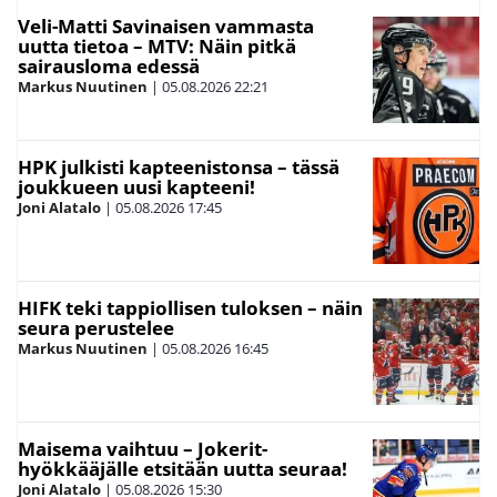
Veli-Matti Savinaisen vammasta
uutta tietoa – MTV: Näin pitkä
sairausloma edessä
Markus Nuutinen
|
05.08.2026
22:21
HPK julkisti kapteenistonsa – tässä
joukkueen uusi kapteeni!
Joni Alatalo
|
05.08.2026
17:45
HIFK teki tappiollisen tuloksen – näin
seura perustelee
Markus Nuutinen
|
05.08.2026
16:45
Maisema vaihtuu – Jokerit-
hyökkääjälle etsitään uutta seuraa!
Joni Alatalo
|
05.08.2026
15:30