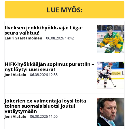
LUE MYÖS:
Ilveksen jenkkihyökkääjä: Liiga-
seura vaihtuu!
Lauri Saastamoinen
|
06.08.2026
14:42
HIFK-hyökkääjän sopimus purettiin –
nyt löytyi uusi seura!
Joni Alatalo
|
06.08.2026
12:55
Jokerien ex-valmentaja löysi töitä –
toinen suomalaisluotsi joutui
vetäytymään
Joni Alatalo
|
06.08.2026
11:55