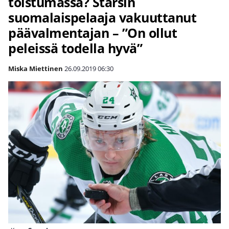
toistumassa? Starsin
suomalaispelaaja vakuuttanut
päävalmentajan – ”On ollut
peleissä todella hyvä”
Miska Miettinen
26.09.2019
06:30