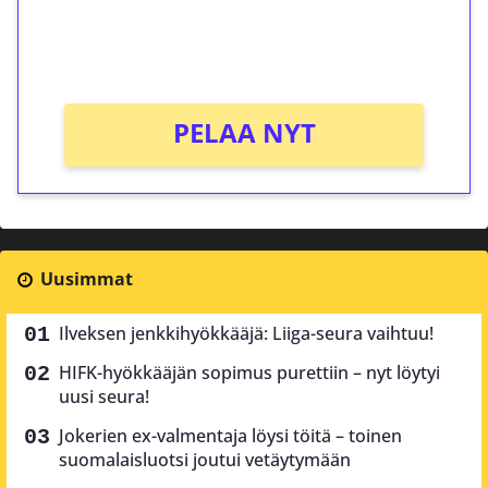
peliin (arvo 0,20€ per kierros)!
Ei kierrätysvaatimusta!
PELAA NYT
Uusimmat
Ilveksen jenkkihyökkääjä: Liiga-seura vaihtuu!
HIFK-hyökkääjän sopimus purettiin – nyt löytyi
uusi seura!
Jokerien ex-valmentaja löysi töitä – toinen
suomalaisluotsi joutui vetäytymään