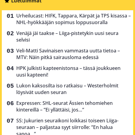
Luetuimmat
Urheilucast: HIFK, Tappara, Kärpät ja TPS kisassa –
NHL-hyökkääjän sopimus loppusuoralla
Venäjä jäi taakse – Liiga-pistetykin uusi seura
selvisi
Veli-Matti Savinaisen vammasta uutta tietoa –
MTV: Näin pitkä sairausloma edessä
HPK julkisti kapteenistonsa – tässä joukkueen
uusi kapteeni!
Lukon kaksosilta iso ratkaisu – Westerholmit
löysivät uuden seuran
Expressen: SHL-seurat Ässien tehomiehen
kintereillä – ”Ei yllättäisi, jos…”
SS: Jukurien seuraikoni loikkasi toiseen Liiga-
seuraan – paljastaa syyt siirrolle: ”En halua
sanoa…”