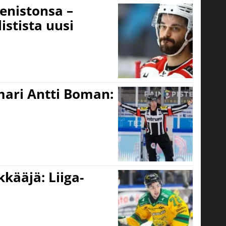
eenistonsa –
istista uusi
mari Antti Boman:
kääjä: Liiga-