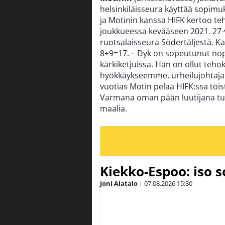
helsinkiläisseura käyttää sopimu
ja Motinin kanssa HIFK kertoo te
joukkueessa kevääseen 2021. 27-v
ruotsalaisseura Södertäljestä. K
8+9=17. – Dyk on sopeutunut nope
kärkiketjuissa. Hän on ollut teho
hyökkäykseemme, urheilujohtaj
vuotias Motin pelaa HIFK:ssa toi
Varmana oman pään luutijana tu
maalia.
Kiekko-Espoo: iso 
Joni Alatalo
|
07.08.2026
15:30