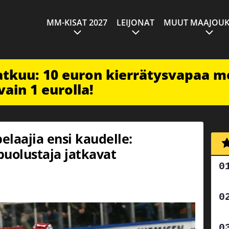
MM-KISAT 2027
LEIJONAT
MUUT MAAJOUK
jatkuu: 10 euron kierrätysvapaa m
vain 1 eurolla!
elaajia ensi kaudelle:
 puolustaja jatkavat