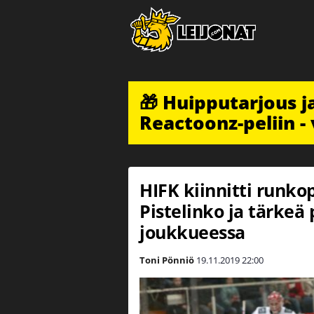
🎁 Huipputarjous 
Reactoonz-peliin - 
HIFK kiinnitti runkop
Pistelinko ja tärkeä
joukkueessa
Toni Pönniö
19.11.2019
22:00