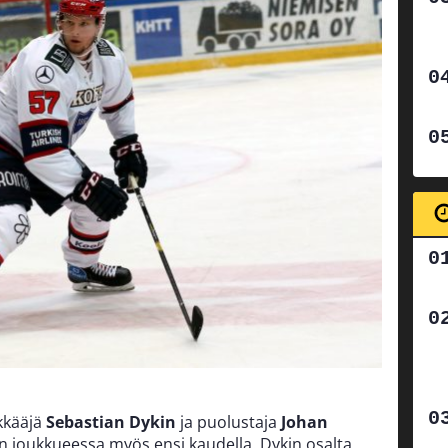
ökkääjä
Sebastian Dykin
ja puolustaja
Johan
an joukkueessa myös ensi kaudella. Dykin osalta