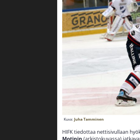
Kuva:
Juha Tamminen
HIFK tiedottaa nettisivullaan hy
Motinin
(arkistokuvassa) jatkav