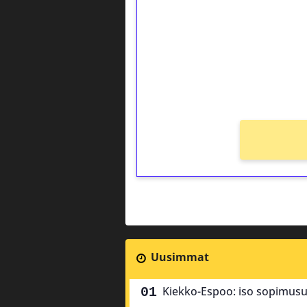
Talleta 1€
Saat heti 50 ilmaiskierr
kierros)!
Ei kierrätysvaatimusta!
Uusimmat
Kiekko-Espoo: iso sopimusu