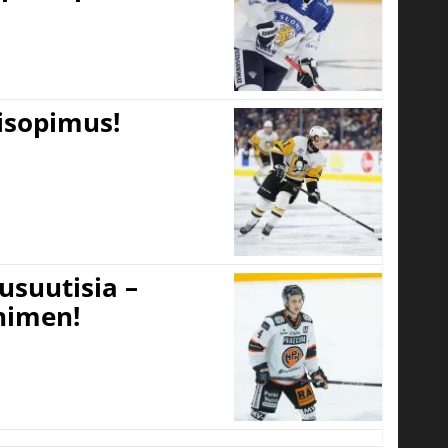
tisopimus!
usuutisia –
 nimen!