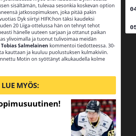
ksen sisältämän, tulevaa sesonkia koskevan option
hneensä jatkosopimuksen, joka pitää pakin
uotias Dyk siirtyi HIFK:hon täksi kaudeksi
auden 20 Liiga-ottelussa hän on tehnyt tehot
asti hänelle uuteen sarjaan ja ottanut paikan
kas ylivoimalla ja tuonut tulivoimaa meidän
a
Tobias Salmelainen
kommentoi tiedotteessa. 30-
sta kauttaan ja kuuluu puolustuksen kulmakiviin.
nnettu Motin on syöttänyt alkukaudella kolme
LUE MYÖS:
sopimusuutinen!