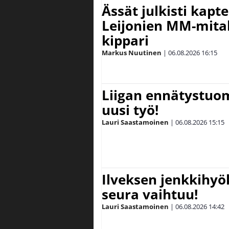
Ässät julkisti kapt
Leijonien MM-mital
kippari
Markus Nuutinen
|
06.08.2026
16:15
Liigan ennätystuo
uusi työ!
Lauri Saastamoinen
|
06.08.2026
15:15
Ilveksen jenkkihyök
seura vaihtuu!
Lauri Saastamoinen
|
06.08.2026
14:42