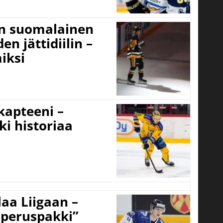
un suomalainen
n jättidiilin –
iksi
 kapteeni –
ki historiaa
aa Liigaan –
peruspakki”