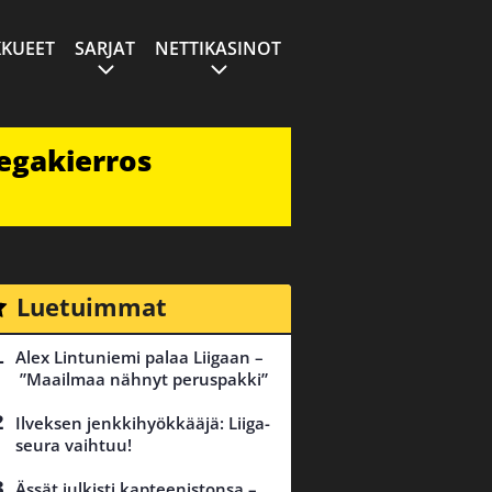
KUEET
SARJAT
NETTIKASINOT
egakierros
Luetuimmat
Alex Lintuniemi palaa Liigaan –
”Maailmaa nähnyt peruspakki”
Ilveksen jenkkihyökkääjä: Liiga-
seura vaihtuu!
Ässät julkisti kapteenistonsa –