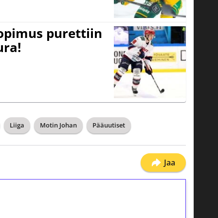
opimus purettiin
ura!
Liiga
Motin Johan
Pääuutiset
Jaa
ilmaiskierroksia ilman