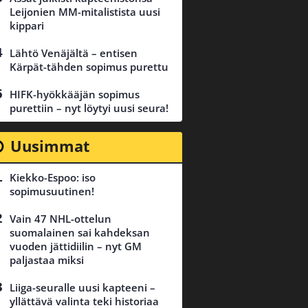
Leijonien MM-mitalistista uusi
kippari
Lähtö Venäjältä – entisen
Kärpät-tähden sopimus purettu
HIFK-hyökkääjän sopimus
purettiin – nyt löytyi uusi seura!
Uusimmat
Kiekko-Espoo: iso
sopimusuutinen!
Vain 47 NHL-ottelun
suomalainen sai kahdeksan
vuoden jättidiilin – nyt GM
paljastaa miksi
Liiga-seuralle uusi kapteeni –
yllättävä valinta teki historiaa