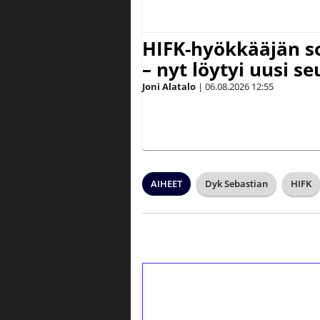
HIFK-hyökkääjän s
– nyt löytyi uusi se
Joni Alatalo
|
06.08.2026
12:55
AIHEET
Dyk Sebastian
HIFK
1€ = 10€ arvosta 
kierrätystä!