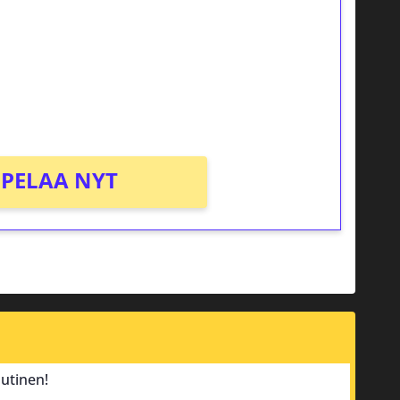
osta Tuohi 1000 -peliin (arvo 0,20€ per
PELAA NYT
utinen!