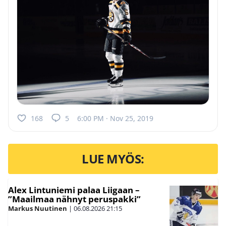
168
5
6:00 PM · Nov 25, 2019
LUE MYÖS:
Alex Lintuniemi palaa Liigaan –
”Maailmaa nähnyt peruspakki”
Markus Nuutinen
|
06.08.2026
21:15