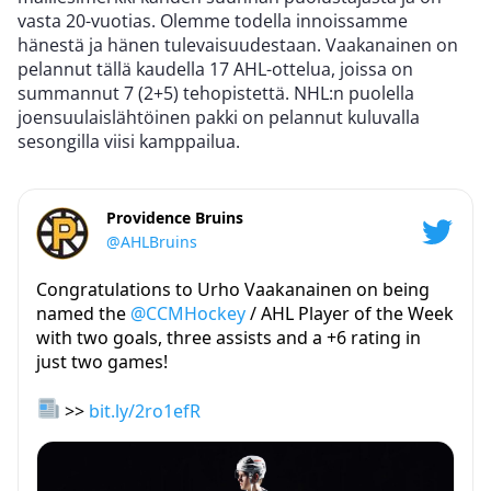
vasta 20-vuotias. Olemme todella innoissamme
hänestä ja hänen tulevaisuudestaan. Vaakanainen on
pelannut tällä kaudella 17 AHL-ottelua, joissa on
summannut 7 (2+5) tehopistettä. NHL:n puolella
joensuulaislähtöinen pakki on pelannut kuluvalla
sesongilla viisi kamppailua.
Providence Bruins
@AHLBruins
Congratulations to Urho Vaakanainen on being
named the
@CCMHockey
/ AHL Player of the Week
with two goals, three assists and a +6 rating in
just two games!
>>
bit.ly/2ro1efR