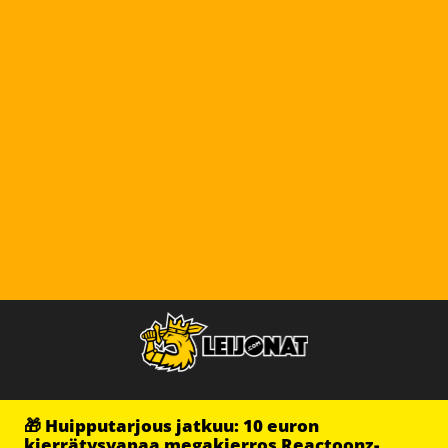
🎁 Huipputarjous jatkuu: 10 euron
kierrätysvapaa megakierros Reactoonz-