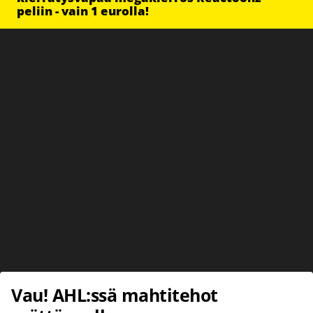
peliin - vain 1 eurolla!
Vau! AHL:ssä mahtitehot