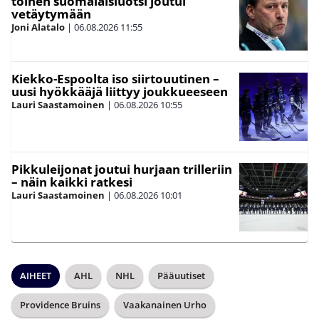
toinen suomalaisluotsi joutui
vetäytymään
Joni Alatalo
|
06.08.2026
11:55
Kiekko-Espoolta iso siirtouutinen –
uusi hyökkääjä liittyy joukkueeseen
Lauri Saastamoinen
|
06.08.2026
10:55
Pikkuleijonat joutui hurjaan trilleriin
– näin kaikki ratkesi
Lauri Saastamoinen
|
06.08.2026
10:01
AIHEET
AHL
NHL
Pääuutiset
Providence Bruins
Vaakanainen Urho