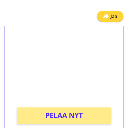
Jaa
1€ = 10€ arvosta
ilmaiskierroksia ilman
kierrätystä!
Talleta 1€
Saat heti 50 ilmaiskierrosta Tuohi 1000 -
peliin (arvo 0,20€ per kierros)!
Ei kierrätysvaatimusta!
PELAA NYT