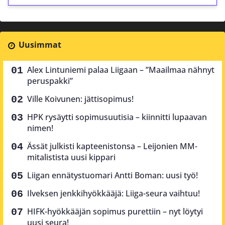
Uusimmat
Alex Lintuniemi palaa Liigaan – ”Maailmaa nähnyt
peruspakki”
Ville Koivunen: jättisopimus!
HPK rysäytti sopimusuutisia – kiinnitti lupaavan
nimen!
Ässät julkisti kapteenistonsa – Leijonien MM-
mitalistista uusi kippari
Liigan ennätystuomari Antti Boman: uusi työ!
Ilveksen jenkkihyökkääjä: Liiga-seura vaihtuu!
HIFK-hyökkääjän sopimus purettiin – nyt löytyi
uusi seura!