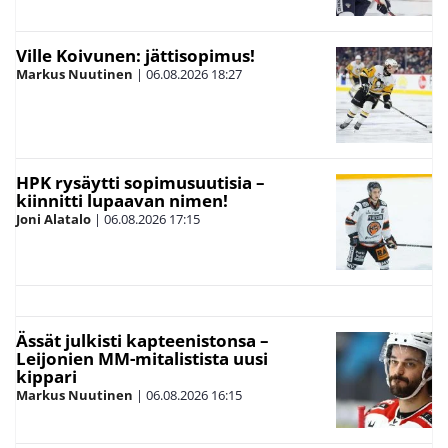
Ville Koivunen: jättisopimus!
Markus Nuutinen
|
06.08.2026
18:27
HPK rysäytti sopimusuutisia –
kiinnitti lupaavan nimen!
Joni Alatalo
|
06.08.2026
17:15
Ässät julkisti kapteenistonsa –
Leijonien MM-mitalistista uusi
kippari
Markus Nuutinen
|
06.08.2026
16:15