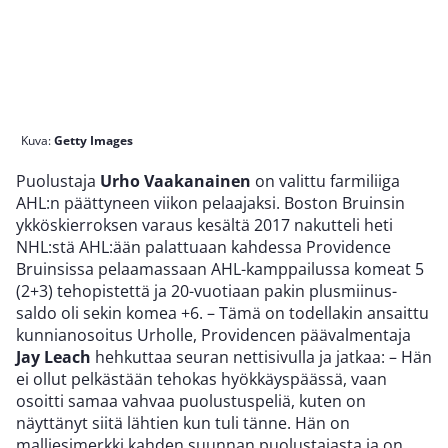
Kuva:
Getty Images
Puolustaja
Urho Vaakanainen
on valittu farmiliiga
AHL:n päättyneen viikon pelaajaksi. Boston Bruinsin
ykköskierroksen varaus kesältä 2017 nakutteli heti
NHL:stä AHL:ään palattuaan kahdessa Providence
Bruinsissa pelaamassaan AHL-kamppailussa komeat 5
(2+3) tehopistettä ja 20-vuotiaan pakin plusmiinus-
saldo oli sekin komea +6. – Tämä on todellakin ansaittu
kunnianosoitus Urholle, Providencen päävalmentaja
Jay Leach
hehkuttaa seuran nettisivulla ja jatkaa: – Hän
ei ollut pelkästään tehokas hyökkäyspäässä, vaan
osoitti samaa vahvaa puolustuspeliä, kuten on
näyttänyt siitä lähtien kun tuli tänne. Hän on
malliesimerkki kahden suunnan puolustajasta ja on