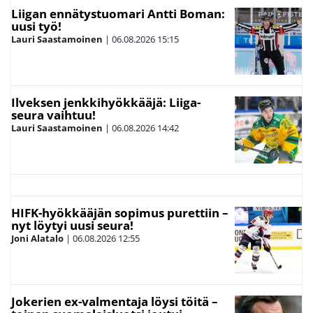
Liigan ennätystuomari Antti Boman:
uusi työ!
Lauri Saastamoinen
|
06.08.2026
15:15
Ilveksen jenkkihyökkääjä: Liiga-
seura vaihtuu!
Lauri Saastamoinen
|
06.08.2026
14:42
HIFK-hyökkääjän sopimus purettiin –
nyt löytyi uusi seura!
Joni Alatalo
|
06.08.2026
12:55
Jokerien ex-valmentaja löysi töitä –