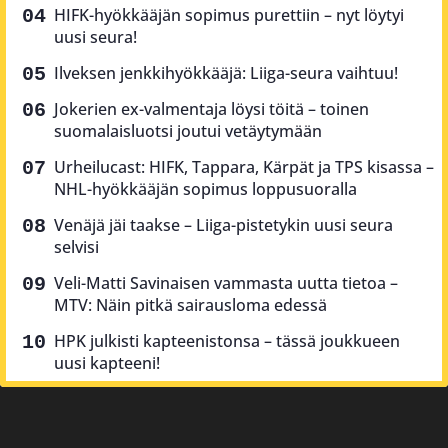
HIFK-hyökkääjän sopimus purettiin – nyt löytyi
uusi seura!
Ilveksen jenkkihyökkääjä: Liiga-seura vaihtuu!
Jokerien ex-valmentaja löysi töitä – toinen
suomalaisluotsi joutui vetäytymään
Urheilucast: HIFK, Tappara, Kärpät ja TPS kisassa –
NHL-hyökkääjän sopimus loppusuoralla
Venäjä jäi taakse – Liiga-pistetykin uusi seura
selvisi
Veli-Matti Savinaisen vammasta uutta tietoa –
MTV: Näin pitkä sairausloma edessä
HPK julkisti kapteenistonsa – tässä joukkueen
uusi kapteeni!