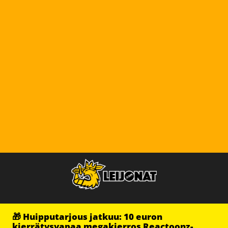
🎁 Huipputarjous jatkuu: 10 euron
kierrätysvapaa megakierros Reactoonz-