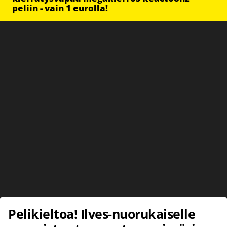
peliin - vain 1 eurolla!
Pelikieltoa! Ilves-nuorukaiselle