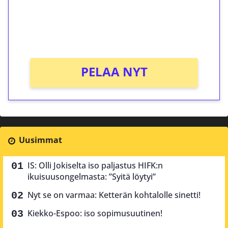
Saat heti 50 ilmaiskierrosta Tuohi 1000 -
peliin (arvo 0,20€ per kierros)!
Ei kierrätysvaatimusta!
PELAA NYT
Uusimmat
IS: Olli Jokiselta iso paljastus HIFK:n
ikuisuusongelmasta: ”Syitä löytyi”
Nyt se on varmaa: Ketterän kohtalolle sinetti!
Kiekko-Espoo: iso sopimusuutinen!