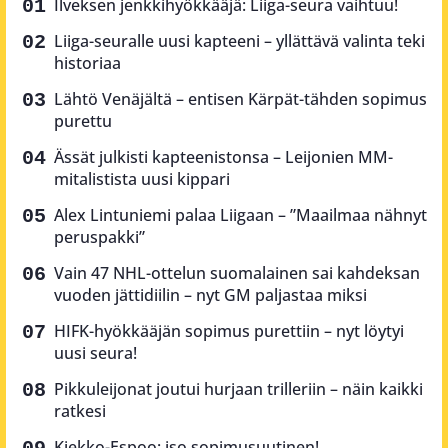
Ilveksen jenkkihyökkääjä: Liiga-seura vaihtuu!
Liiga-seuralle uusi kapteeni – yllättävä valinta teki
historiaa
Lähtö Venäjältä – entisen Kärpät-tähden sopimus
purettu
Ässät julkisti kapteenistonsa – Leijonien MM-
mitalistista uusi kippari
Alex Lintuniemi palaa Liigaan – ”Maailmaa nähnyt
peruspakki”
Vain 47 NHL-ottelun suomalainen sai kahdeksan
vuoden jättidiilin – nyt GM paljastaa miksi
HIFK-hyökkääjän sopimus purettiin – nyt löytyi
uusi seura!
Pikkuleijonat joutui hurjaan trilleriin – näin kaikki
ratkesi
Kiekko-Espoo: iso sopimusuutinen!