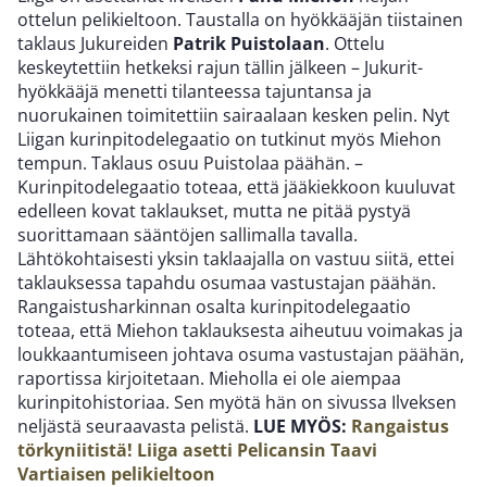
ottelun pelikieltoon. Taustalla on hyökkääjän tiistainen
taklaus Jukureiden
Patrik Puistolaan
. Ottelu
keskeytettiin hetkeksi rajun tällin jälkeen – Jukurit-
hyökkääjä menetti tilanteessa tajuntansa ja
nuorukainen toimitettiin sairaalaan kesken pelin. Nyt
Liigan kurinpitodelegaatio on tutkinut myös Miehon
tempun. Taklaus osuu Puistolaa päähän. –
Kurinpitodelegaatio toteaa, että jääkiekkoon kuuluvat
edelleen kovat taklaukset, mutta ne pitää pystyä
suorittamaan sääntöjen sallimalla tavalla.
Lähtökohtaisesti yksin taklaajalla on vastuu siitä, ettei
taklauksessa tapahdu osumaa vastustajan päähän.
Rangaistusharkinnan osalta kurinpitodelegaatio
toteaa, että Miehon taklauksesta aiheutuu voimakas ja
loukkaantumiseen johtava osuma vastustajan päähän,
raportissa kirjoitetaan. Mieholla ei ole aiempaa
kurinpitohistoriaa. Sen myötä hän on sivussa Ilveksen
neljästä seuraavasta pelistä.
LUE MYÖS:
Rangaistus
törkyniitistä! Liiga asetti Pelicansin Taavi
Vartiaisen pelikieltoon