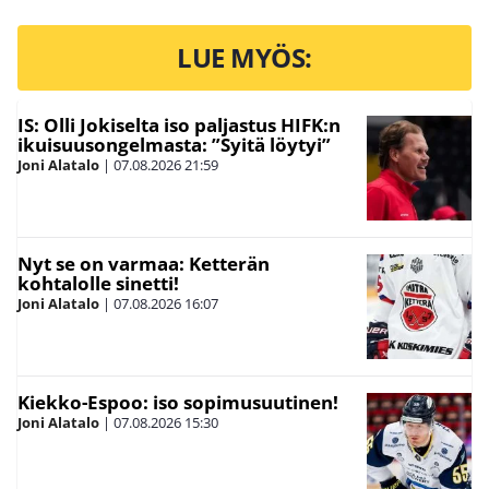
LUE MYÖS:
IS: Olli Jokiselta iso paljastus HIFK:n
ikuisuusongelmasta: ”Syitä löytyi”
Joni Alatalo
|
07.08.2026
21:59
Nyt se on varmaa: Ketterän
kohtalolle sinetti!
Joni Alatalo
|
07.08.2026
16:07
Kiekko-Espoo: iso sopimusuutinen!
Joni Alatalo
|
07.08.2026
15:30