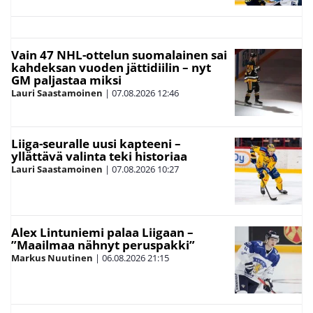
Vain 47 NHL-ottelun suomalainen sai
kahdeksan vuoden jättidiilin – nyt
GM paljastaa miksi
Lauri Saastamoinen
|
07.08.2026
12:46
Liiga-seuralle uusi kapteeni –
yllättävä valinta teki historiaa
Lauri Saastamoinen
|
07.08.2026
10:27
Alex Lintuniemi palaa Liigaan –
”Maailmaa nähnyt peruspakki”
Markus Nuutinen
|
06.08.2026
21:15