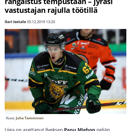
rangaistus tempustaan – jyräsi
vastustajan rajulla töötillä
Ilari Isotalo
05.12.2019
13:20
Kuva:
Juha Tamminen
Liiga on asettanut Ilveksen
Panu Miehon
neljän