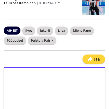
Lauri Saastamoinen
|
06.08.2026
15:15
AIHEET
Ilves
Jukurit
Liiga
Mieho Panu
Pääuutiset
Puistola Patrik
Jaa
1€ = 10€ arvosta
ilmaiskierroksia ilman
kierrätystä!
Talleta 1€