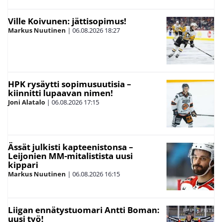
Ville Koivunen: jättisopimus!
Markus Nuutinen
|
06.08.2026
18:27
HPK rysäytti sopimusuutisia –
kiinnitti lupaavan nimen!
Joni Alatalo
|
06.08.2026
17:15
Ässät julkisti kapteenistonsa –
Leijonien MM-mitalistista uusi
kippari
Markus Nuutinen
|
06.08.2026
16:15
Liigan ennätystuomari Antti Boman:
uusi työ!