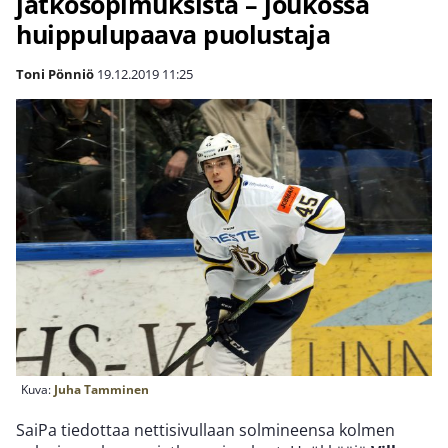
jatkosopimuksista – joukossa
huippulupaava puolustaja
Toni Pönniö
19.12.2019
11:25
Kuva:
Juha Tamminen
SaiPa tiedottaa nettisivullaan solmineensa kolmen