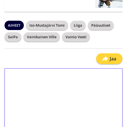
AIHEET
Iso-Mustajärvi Tomi
Liiga
Pääuutiset
SaiPa
Vainikainen VIlle
Vainio Veeti
Jaa
1€ = 10€ arvosta
ilmaiskierroksia ilman
kierrätystä!
Talleta 1€
Saat heti 50 ilmaiskierrosta Tuohi 1000 -