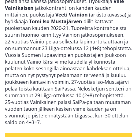
pelaajansa kanssa jatkosopimukset. Hyökkääjä
Ville
Vainikaisen
jatkokontrahti on kahden kauden
mittainen, puolustaja
Veeti Vainion
(arkistokuvassa) ja
hyökkääjä
Tomi Iso-Mustajärven
diilit kattavat
puolestaan kauden 2020-21. Tuoreista kontrahdeista
suurin huomio kiinnittyy Vainion jatkosopimukseen.
22-vuotias Vainio pelaa selkeätä läpimurtokauttaan ja
on summannut 23 Liiga-ottelussa 12 (4+8) tehopistettä.
Vuosia Suomen lupaavimpien puolustajien joukkoon
kuulunut Vainio kärsi viime kaudella ylikunnosta
pelaten koko sesongilla ainoastaan kahdeksan ottelua,
mutta on nyt pystynyt pelaamaan terveenä ja kuuluu
joukkueen kantaviin voimiin. 27-vuotias Iso-Mustajärvi
pelaa toista kauttaan SaiPassa. Nelosketjun sentteri on
summannut 29 Liiga-ottelussa 10 (2+8) tehopistettä.
25-vuotias Vainikainen palasi SaiPa-paitaan muutaman
vuoden tauon jälkeen kesken viime kauden ja on
sivunnut jo piste-ennätystään Liigassa, kun 30 ottelun
saldo on 4+3=7.