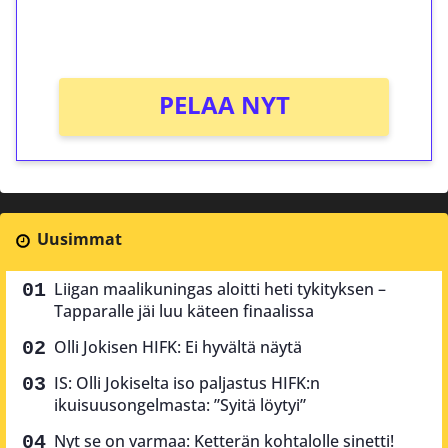
peliin (arvo 0,20€ per kierros)!
Ei kierrätysvaatimusta!
PELAA NYT
Uusimmat
Liigan maalikuningas aloitti heti tykityksen –
Tapparalle jäi luu käteen finaalissa
Olli Jokisen HIFK: Ei hyvältä näytä
IS: Olli Jokiselta iso paljastus HIFK:n
ikuisuusongelmasta: ”Syitä löytyi”
Nyt se on varmaa: Ketterän kohtalolle sinetti!