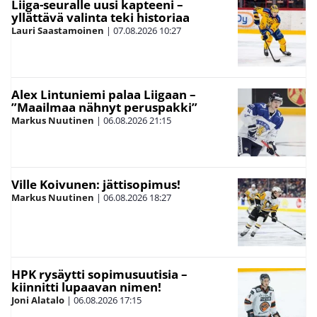
Liiga-seuralle uusi kapteeni –
yllättävä valinta teki historiaa
Lauri Saastamoinen
|
07.08.2026
10:27
Alex Lintuniemi palaa Liigaan –
”Maailmaa nähnyt peruspakki”
Markus Nuutinen
|
06.08.2026
21:15
Ville Koivunen: jättisopimus!
Markus Nuutinen
|
06.08.2026
18:27
HPK rysäytti sopimusuutisia –
kiinnitti lupaavan nimen!
Joni Alatalo
|
06.08.2026
17:15