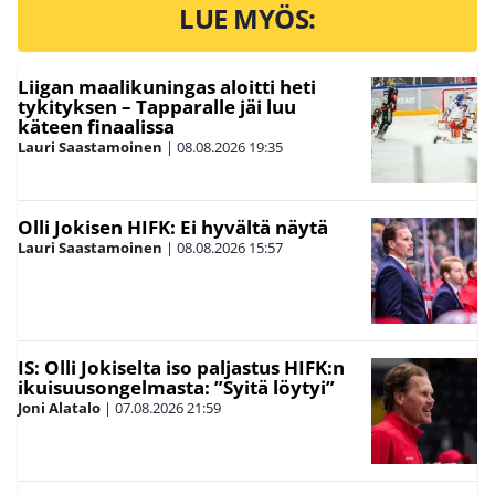
LUE MYÖS:
Liigan maalikuningas aloitti heti
tykityksen – Tapparalle jäi luu
käteen finaalissa
Lauri Saastamoinen
|
08.08.2026
19:35
Olli Jokisen HIFK: Ei hyvältä näytä
Lauri Saastamoinen
|
08.08.2026
15:57
IS: Olli Jokiselta iso paljastus HIFK:n
ikuisuusongelmasta: ”Syitä löytyi”
Joni Alatalo
|
07.08.2026
21:59