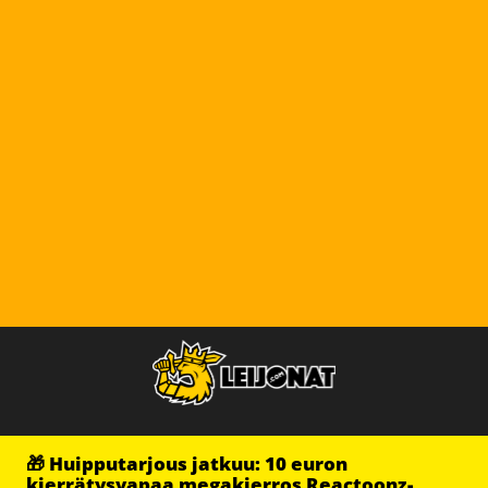
🎁 Huipputarjous jatkuu: 10 euron
kierrätysvapaa megakierros Reactoonz-