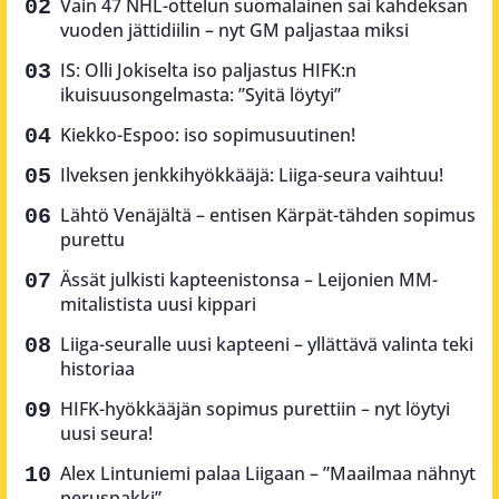
Vain 47 NHL-ottelun suomalainen sai kahdeksan
vuoden jättidiilin – nyt GM paljastaa miksi
IS: Olli Jokiselta iso paljastus HIFK:n
ikuisuusongelmasta: ”Syitä löytyi”
Kiekko-Espoo: iso sopimusuutinen!
Ilveksen jenkkihyökkääjä: Liiga-seura vaihtuu!
Lähtö Venäjältä – entisen Kärpät-tähden sopimus
purettu
Ässät julkisti kapteenistonsa – Leijonien MM-
mitalistista uusi kippari
Liiga-seuralle uusi kapteeni – yllättävä valinta teki
historiaa
HIFK-hyökkääjän sopimus purettiin – nyt löytyi
uusi seura!
Alex Lintuniemi palaa Liigaan – ”Maailmaa nähnyt
peruspakki”