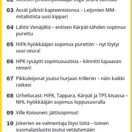
Ässät julkisti kapteenistonsa – Leijonien MM-
mitalistista uusi kippari
Lähtö Venäjältä – entisen Kärpät-tähden sopimus
purettu
HIFK-hyökkääjän sopimus purettiin – nyt löytyi
uusi seura!
HPK rysäytti sopimusuutisia – kiinnitti lupaavan
nimen!
Pikkuleijonat joutui hurjaan trilleriin – näin kaikki
ratkesi
Urheilucast: HIFK, Tappara, Kärpät ja TPS kisassa –
NHL-hyökkääjän sopimus loppusuoralla
Ville Koivunen: jättisopimus!
Jokerien ex-valmentaja löysi töitä – toinen
suomalaisluotsi joutui vetäytymään