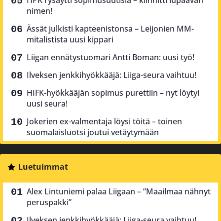
nimen!
Ässät julkisti kapteenistonsa – Leijonien MM-
mitalistista uusi kippari
Liigan ennätystuomari Antti Boman: uusi työ!
Ilveksen jenkkihyökkääjä: Liiga-seura vaihtuu!
HIFK-hyökkääjän sopimus purettiin – nyt löytyi
uusi seura!
Jokerien ex-valmentaja löysi töitä – toinen
suomalaisluotsi joutui vetäytymään
Luetuimmat
Alex Lintuniemi palaa Liigaan – ”Maailmaa nähnyt
peruspakki”
Ilveksen jenkkihyökkääjä: Liiga-seura vaihtuu!