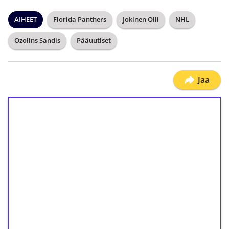
AIHEET
Florida Panthers
Jokinen Olli
NHL
Ozolins Sandis
Pääuutiset
Jaa
1€ = 10€ arvosta
ilmaiskierroksia ilman
kierrätystä!
Talleta 1€
Saat heti 50 ilmaiskierrosta Tuohi 1000 -
peliin (arvo 0,20€ per kierros)!
Ei kierrätysvaatimusta!