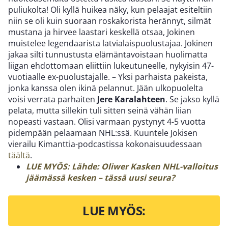
puliukolta! Oli kyllä huikea näky, kun pelaajat esiteltiin
niin se oli kuin suoraan roskakorista herännyt, silmät
mustana ja hirvee laastari keskellä otsaa, Jokinen
muistelee legendaarista latvialaispuolustajaa. Jokinen
jakaa silti tunnustusta elämäntavoistaan huolimatta
liigan ehdottomaan eliittiin lukeutuneelle, nykyisin 47-
vuotiaalle ex-puolustajalle. – Yksi parhaista pakeista,
jonka kanssa olen ikinä pelannut. Jään ulkopuolelta
voisi verrata parhaiten
Jere Karalahteen
. Se jakso kyllä
pelata, mutta sillekin tuli sitten seinä vähän liian
nopeasti vastaan. Olisi varmaan pystynyt 4-5 vuotta
pidempään pelaamaan NHL:ssä. Kuuntele Jokisen
vierailu Kimanttia-podcastissa kokonaisuudessaan
täältä
.
LUE MYÖS: Lähde: Oliwer Kasken NHL-valloitus
jäämässä kesken – tässä uusi seura?
LUE MYÖS: