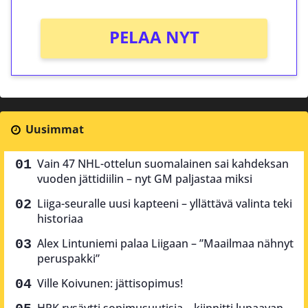
PELAA NYT
Uusimmat
Vain 47 NHL-ottelun suomalainen sai kahdeksan
vuoden jättidiilin – nyt GM paljastaa miksi
Liiga-seuralle uusi kapteeni – yllättävä valinta teki
historiaa
Alex Lintuniemi palaa Liigaan – ”Maailmaa nähnyt
peruspakki”
Ville Koivunen: jättisopimus!
HPK rysäytti sopimusuutisia – kiinnitti lupaavan