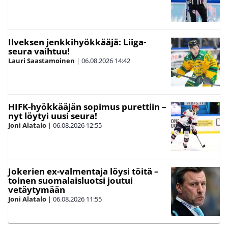
Ilveksen jenkkihyökkääjä: Liiga-
seura vaihtuu!
Lauri Saastamoinen
|
06.08.2026
14:42
HIFK-hyökkääjän sopimus purettiin –
nyt löytyi uusi seura!
Joni Alatalo
|
06.08.2026
12:55
Jokerien ex-valmentaja löysi töitä –
toinen suomalaisluotsi joutui
vetäytymään
Joni Alatalo
|
06.08.2026
11:55