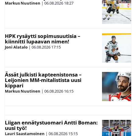
Markus Nuutinen
|
06.08.2026
18:27
HPK rysäytti sopimusuutisia –
kiinnitti lupaavan nimen!
Joni Alatalo
|
06.08.2026
17:15
Ässät julkisti kapteenistonsa –
Leijonien MM-mitalistista uusi
kippari
Markus Nuutinen
|
06.08.2026
16:15
Liigan ennätystuomari Antti Boman:
uusi työ!
Lauri Saastamoinen
|
06.08.2026
15:15