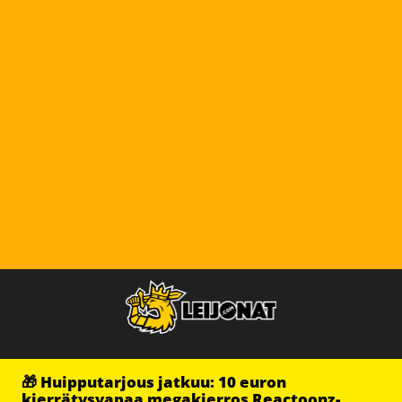
🎁 Huipputarjous jatkuu: 10 euron
kierrätysvapaa megakierros Reactoonz-