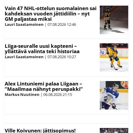
Vain 47 NHL-ottelun suomalainen sai
kahdeksan vuoden jättidiilin – nyt
GM paljastaa miksi
Lauri Saastamoinen
|
07.08.2026
12:46
Liiga-seuralle uusi kapteeni –
yllättävä valinta teki historiaa
Lauri Saastamoinen
|
07.08.2026
10:27
Alex Lintuniemi palaa Liigaan –
”Maailmaa nähnyt peruspakki”
Markus Nuutinen
|
06.08.2026
21:15
Ville Koivunen: jättisopimus!