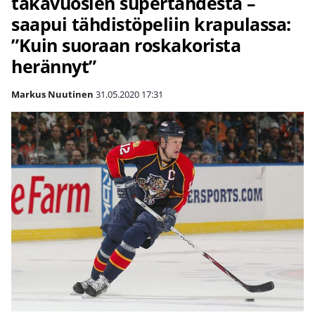
takavuosien supertähdestä –
saapui tähdistöpeliin krapulassa:
”Kuin suoraan roskakorista
herännyt”
Markus Nuutinen
31.05.2020
17:31