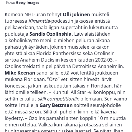
Kuva:
Getty Images
Komean NHL-uran tehnyt
Olli Jokinen
muisteli
tuoreessa
Kimanttia
-podcastin jaksossa entistä
pelikaveriaan, taalaliigan supertähtiin lukeutunutta
puolustaja
Sandis Ozolinshia.
Latvialaistähden
alkoholinkäyttö meni jo miehen peliuran aikana
pahasti yli äyräiden. Jokinen muistelee kaksikon
yhteistä aikaa Florida Panthersissa sekä Ozolinsin
siirtoa Anaheim Ducksiin kesken kauden 2002-03. –
Ozolins treidattiin pelipäivänä Detroitissa Anaheimiin.
Mike Keenan
sanoi sille, että voit lentää joukkueen
mukana Floridaan. ”Ozo” veti sitten hirveät lärvit
koneessa, ja kun laskeuduttiin takaisin Floridaan, hän
lähti omille teilleen. – Kun tuli All Star -viikonloppu, niin
sehän ei tullut
skill competitioniin
ollenkaan. Sen vaimo
soitteli mulle ja
Gary Bettman
soitteli seurajohdolle
että missä se on. Sillä oli puhelin kiinni eikä kaveria
löydetty. – Ozolins pamahti sitten koppiin 10 minuuttia
ennen ottelua. Valkea kun lakana ja otsassa sellainen
huoltoasemalta ostettu ruskea laastari. Se näytti ihan