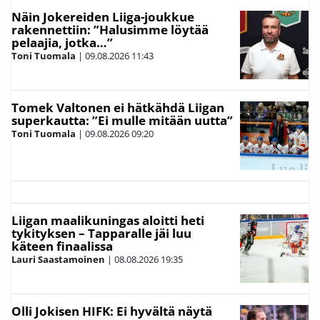
Näin Jokereiden Liiga-joukkue
rakennettiin: ”Halusimme löytää
pelaajia, jotka…”
Toni Tuomala
|
09.08.2026
11:43
Tomek Valtonen ei hätkähdä Liigan
superkautta: ”Ei mulle mitään uutta”
Toni Tuomala
|
09.08.2026
09:20
Liigan maalikuningas aloitti heti
tykityksen – Tapparalle jäi luu
käteen finaalissa
Lauri Saastamoinen
|
08.08.2026
19:35
Olli Jokisen HIFK: Ei hyvältä näytä