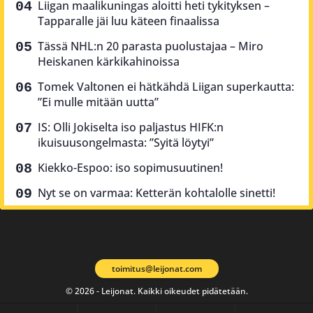
Liigan maalikuningas aloitti heti tykityksen –
Tapparalle jäi luu käteen finaalissa
Tässä NHL:n 20 parasta puolustajaa – Miro
Heiskanen kärkikahinoissa
Tomek Valtonen ei hätkähdä Liigan superkautta:
”Ei mulle mitään uutta”
IS: Olli Jokiselta iso paljastus HIFK:n
ikuisuusongelmasta: ”Syitä löytyi”
Kiekko-Espoo: iso sopimusuutinen!
Nyt se on varmaa: Ketterän kohtalolle sinetti!
toimitus@leijonat.com
© 2026 - Leijonat. Kaikki oikeudet pidätetään.