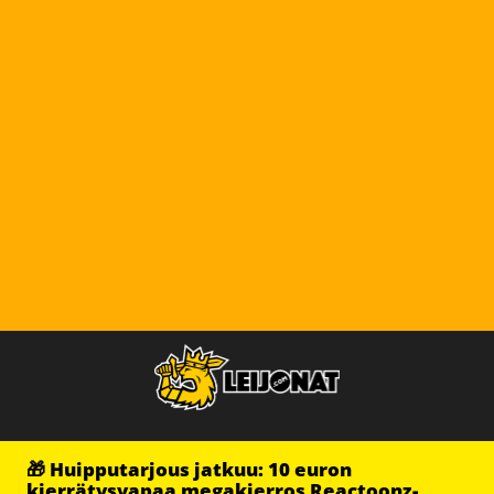
🎁 Huipputarjous jatkuu: 10 euron
kierrätysvapaa megakierros Reactoonz-