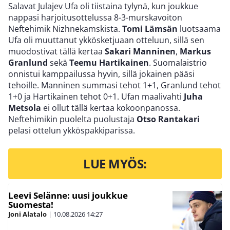
Salavat Julajev Ufa oli tiistaina tylynä, kun joukkue
nappasi harjoitusottelussa 8-3-murskavoiton
Neftehimik Nizhnekamskista.
Tomi Lämsän
luotsaama
Ufa oli muuttanut ykkösketjuaan otteluun, sillä sen
muodostivat tällä kertaa
Sakari Manninen
,
Markus
Granlund
sekä
Teemu Hartikainen
. Suomalaistrio
onnistui kamppailussa hyvin, sillä jokainen pääsi
tehoille. Manninen summasi tehot 1+1, Granlund tehot
1+0 ja Hartikainen tehot 0+1. Ufan maalivahti
Juha
Metsola
ei ollut tällä kertaa kokoonpanossa.
Neftehimikin puolelta puolustaja
Otso Rantakari
pelasi ottelun ykköspakkiparissa.
LUE MYÖS:
Leevi Selänne: uusi joukkue
Suomesta!
Joni Alatalo
|
10.08.2026
14:27