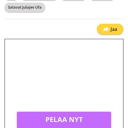
Salavat Julajev Ufa
Jaa
🎁 Huipputarjous jatkuu: 10
euron kierrätysvapaa
megakierros Reactoonz-
peliin – vain 1 eurolla!
Peli: Reactoonz
Vain uusille asiakkaille!
PELAA NYT