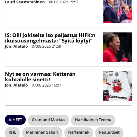
Lauri Saastamoinen
|
08.08.2026
15:57
IS: Olli Jokiselta iso paljastus HIFK:n
ikuisuusongelmasta: ”Syitä löytyi”
Joni Alatalo
|
07.08.2026
21:59
Nyt se on varmaa: Ketterän
kohtalolle sinetti!
Joni Alatalo
|
07.08.2026
16:07
AIHEET
Granlund Markus
Hartikainen Teemu
KHL
Manninen Sakari
Neftehimik
Pääuutiset