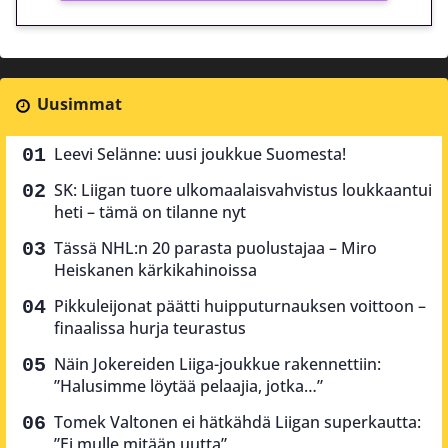
Uusimmat
Leevi Selänne: uusi joukkue Suomesta!
SK: Liigan tuore ulkomaalaisvahvistus loukkaantui
heti – tämä on tilanne nyt
Tässä NHL:n 20 parasta puolustajaa – Miro
Heiskanen kärkikahinoissa
Pikkuleijonat päätti huipputurnauksen voittoon –
finaalissa hurja teurastus
Näin Jokereiden Liiga-joukkue rakennettiin:
”Halusimme löytää pelaajia, jotka…”
Tomek Valtonen ei hätkähdä Liigan superkautta:
”Ei mulle mitään uutta”