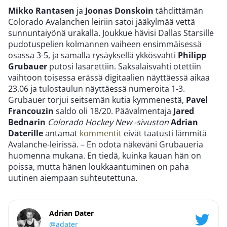
Mikko Rantasen
ja
Joonas Donskoin
tähdittämän
Colorado Avalanchen leiriin satoi jääkylmää vettä
sunnuntaiyönä urakalla. Joukkue hävisi Dallas Starsille
pudotuspelien kolmannen vaiheen ensimmäisessä
osassa 3-5, ja samalla rysäyksellä ykkösvahti
Philipp
Grubauer
putosi lasarettiin. Saksalaisvahti otettiin
vaihtoon toisessa erässä digitaalien näyttäessä aikaa
23.06 ja tulostaulun näyttäessä numeroita 1-3.
Grubauer torjui seitsemän kutia kymmenestä,
Pavel
Francouzin
saldo oli 18/20. Päävalmentaja
Jared
Bednarin
Colorado Hockey New -sivuston
Adrian
Daterille
antamat
kommentit
eivät taatusti lämmitä
Avalanche-leirissä. – En odota näkeväni Grubaueria
huomenna mukana. En tiedä, kuinka kauan hän on
poissa, mutta hänen loukkaantuminen on paha
uutinen aiempaan suhteutettuna.
Adrian Dater
@adater