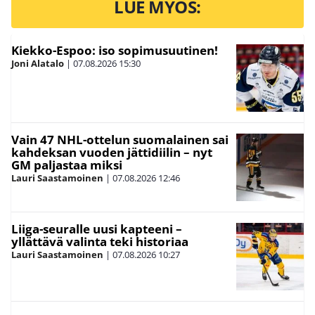
LUE MYÖS:
Kiekko-Espoo: iso sopimusuutinen!
Joni Alatalo
|
07.08.2026
15:30
Vain 47 NHL-ottelun suomalainen sai
kahdeksan vuoden jättidiilin – nyt
GM paljastaa miksi
Lauri Saastamoinen
|
07.08.2026
12:46
Liiga-seuralle uusi kapteeni –
yllättävä valinta teki historiaa
Lauri Saastamoinen
|
07.08.2026
10:27