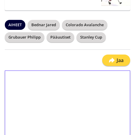
AIHEET
Bednar Jared
Colorado Avalanche
Grubauer Philipp
Pääuutiset
Stanley Cup
Jaa
1€ = 10€ arvosta
ilmaiskierroksia ilman
kierrätystä!
Talleta 1€
Saat heti 50 ilmaiskierrosta Tuohi 1000 -
peliin (arvo 0,20€ per kierros)!