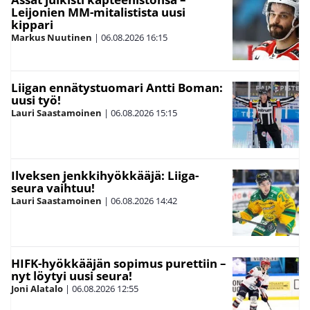
Leijonien MM-mitalistista uusi
kippari
Markus Nuutinen
|
06.08.2026
16:15
Liigan ennätystuomari Antti Boman:
uusi työ!
Lauri Saastamoinen
|
06.08.2026
15:15
Ilveksen jenkkihyökkääjä: Liiga-
seura vaihtuu!
Lauri Saastamoinen
|
06.08.2026
14:42
HIFK-hyökkääjän sopimus purettiin –
nyt löytyi uusi seura!
Joni Alatalo
|
06.08.2026
12:55