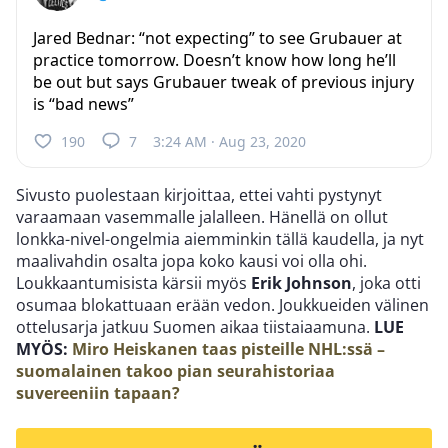
Jared Bednar: “not expecting” to see Grubauer at
practice tomorrow. Doesn’t know how long he’ll
be out but says Grubauer tweak of previous injury
is “bad news”
190
7
3:24 AM · Aug 23, 2020
Sivusto puolestaan kirjoittaa, ettei vahti pystynyt
varaamaan vasemmalle jalalleen. Hänellä on ollut
lonkka-nivel-ongelmia aiemminkin tällä kaudella, ja nyt
maalivahdin osalta jopa koko kausi voi olla ohi.
Loukkaantumisista kärsii myös
Erik Johnson
, joka otti
osumaa blokattuaan erään vedon. Joukkueiden välinen
ottelusarja jatkuu Suomen aikaa tiistaiaamuna.
LUE
MYÖS:
Miro Heiskanen taas pisteille NHL:ssä –
suomalainen takoo pian seurahistoriaa
suvereeniin tapaan?