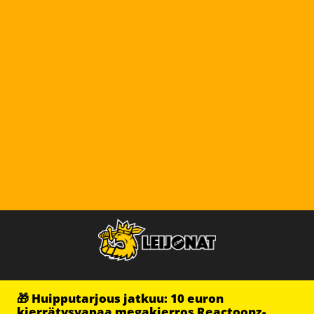
🎁 Huipputarjous jatkuu: 10 euron
kierrätysvapaa megakierros Reactoonz-