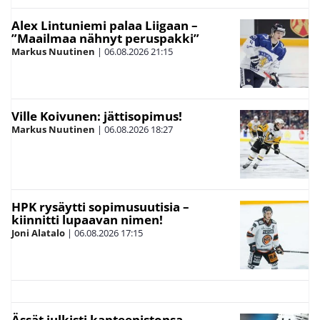
Alex Lintuniemi palaa Liigaan –
”Maailmaa nähnyt peruspakki”
Markus Nuutinen
|
06.08.2026
21:15
Ville Koivunen: jättisopimus!
Markus Nuutinen
|
06.08.2026
18:27
HPK rysäytti sopimusuutisia –
kiinnitti lupaavan nimen!
Joni Alatalo
|
06.08.2026
17:15
Ässät julkisti kapteenistonsa –