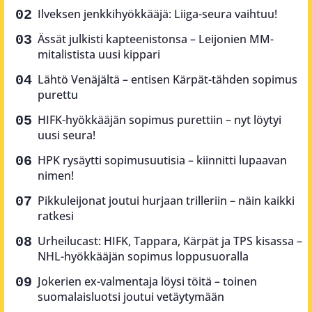
Ilveksen jenkkihyökkääjä: Liiga-seura vaihtuu!
Ässät julkisti kapteenistonsa – Leijonien MM-
mitalistista uusi kippari
Lähtö Venäjältä – entisen Kärpät-tähden sopimus
purettu
HIFK-hyökkääjän sopimus purettiin – nyt löytyi
uusi seura!
HPK rysäytti sopimusuutisia – kiinnitti lupaavan
nimen!
Pikkuleijonat joutui hurjaan trilleriin – näin kaikki
ratkesi
Urheilucast: HIFK, Tappara, Kärpät ja TPS kisassa –
NHL-hyökkääjän sopimus loppusuoralla
Jokerien ex-valmentaja löysi töitä – toinen
suomalaisluotsi joutui vetäytymään