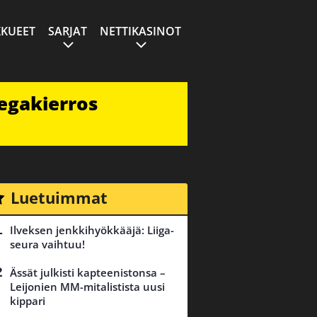
KUEET
SARJAT
NETTIKASINOT
egakierros
Luetuimmat
Ilveksen jenkkihyökkääjä: Liiga-
seura vaihtuu!
Ässät julkisti kapteenistonsa –
Leijonien MM-mitalistista uusi
kippari