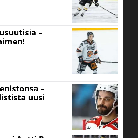
usuutisia –
 nimen!
eenistonsa –
istista uusi