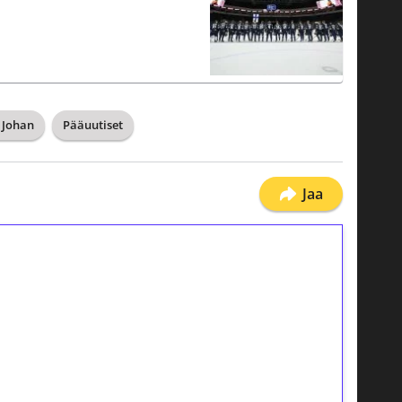
 Johan
Pääuutiset
Jaa
ilmaiskierroksia ilman
osta Tuohi 1000 -peliin (arvo 0,20€ per