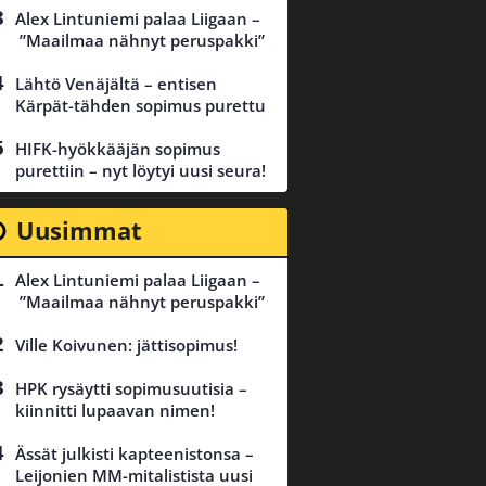
Alex Lintuniemi palaa Liigaan –
”Maailmaa nähnyt peruspakki”
Lähtö Venäjältä – entisen
Kärpät-tähden sopimus purettu
HIFK-hyökkääjän sopimus
purettiin – nyt löytyi uusi seura!
Uusimmat
Alex Lintuniemi palaa Liigaan –
”Maailmaa nähnyt peruspakki”
Ville Koivunen: jättisopimus!
HPK rysäytti sopimusuutisia –
kiinnitti lupaavan nimen!
Ässät julkisti kapteenistonsa –
Leijonien MM-mitalistista uusi