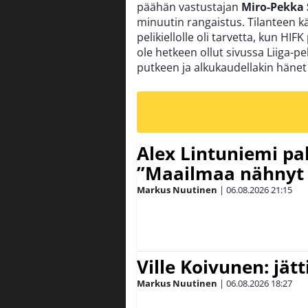
päähän vastustajan
Miro-Pekka 
minuutin rangaistus. Tilanteen käs
pelikiellolle oli tarvetta, kun HI
ole hetkeen ollut sivussa Liiga-p
putkeen ja alkukaudellakin hänet 
Alex Lintuniemi pal
”Maailmaa nähnyt 
Markus Nuutinen
|
06.08.2026
21:15
Ville Koivunen: jät
Markus Nuutinen
|
06.08.2026
18:27