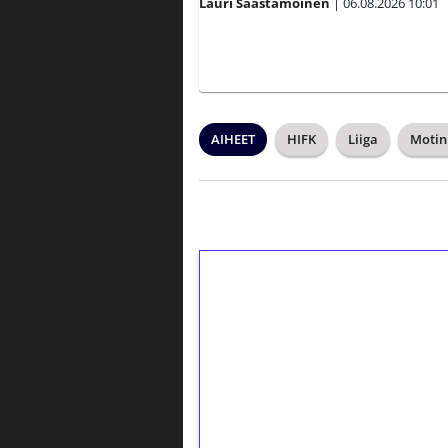
Lauri Saastamoinen
|
06.08.2026
10:01
AIHEET
HIFK
Liiga
Motin
1€ = 10€ arvosta 
kierrätystä!
Talleta 1€
Saat heti 50 ilmaiskierr
kierros)!