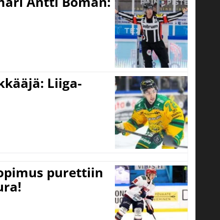
mari Antti Boman:
kääjä: Liiga-
opimus purettiin
ura!