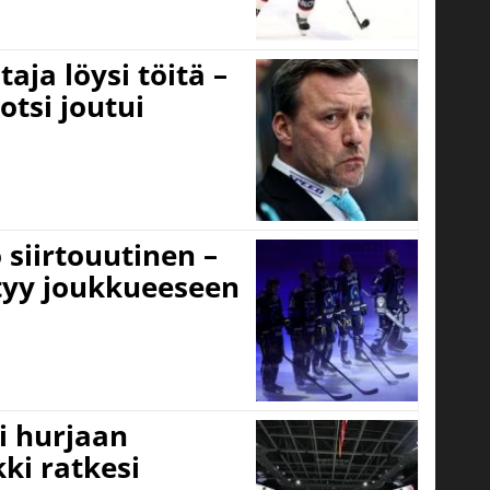
aja löysi töitä –
otsi joutui
 siirtouutinen –
ttyy joukkueeseen
i hurjaan
kki ratkesi