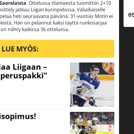
Saarelaista
. Ottelussa tilanteesta tuomittiin 2+10
ittely jatkuu Liigan kurinpidossa. Väliaikaiselle
FK pelaa heti seuraavana päivänä. 31-vuotias Motin ei
eleistä. Hän on pelannut kaksi täyttä runkosarjaa
on nähty kaikissa 36 ottelussa.
LUE MYÖS:
aa Liigaan –
peruspakki”
tisopimus!