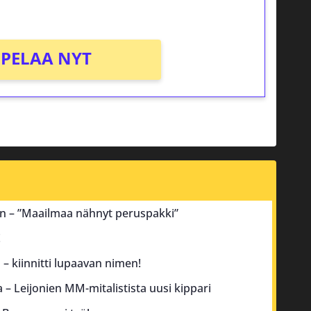
PELAA NYT
an – ”Maailmaa nähnyt peruspakki”
!
– kiinnitti lupaavan nimen!
a – Leijonien MM-mitalistista uusi kippari