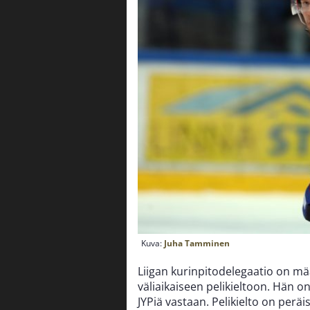
Kuva:
Juha Tamminen
Liigan kurinpitodelegaatio on m
väliaikaiseen pelikieltoon. Hän o
JYPiä vastaan. Pelikielto on peräi