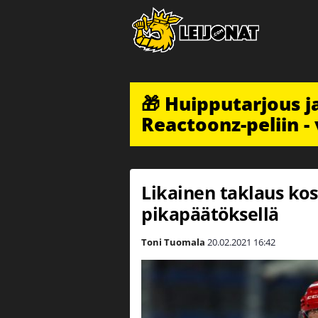
🎁 Huipputarjous 
Reactoonz-peliin - 
Likainen taklaus kos
pikapäätöksellä
Toni Tuomala
20.02.2021
16:42