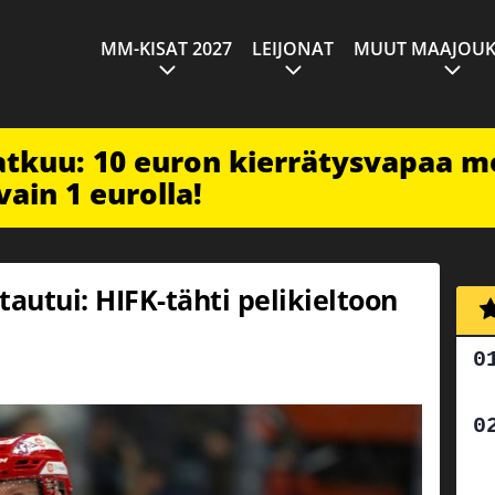
MM-KISAT 2027
LEIJONAT
MUUT MAAJOUK
jatkuu: 10 euron kierrätysvapaa m
vain 1 eurolla!
tautui: HIFK-tähti pelikieltoon