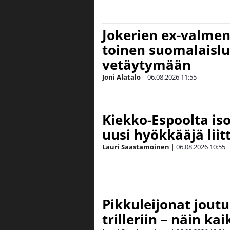
Jokerien ex-valment
toinen suomalaislu
vetäytymään
Joni Alatalo
|
06.08.2026
11:55
Kiekko-Espoolta iso
uusi hyökkääjä lii
Lauri Saastamoinen
|
06.08.2026
10:55
Pikkuleijonat joutu
trilleriin – näin kai