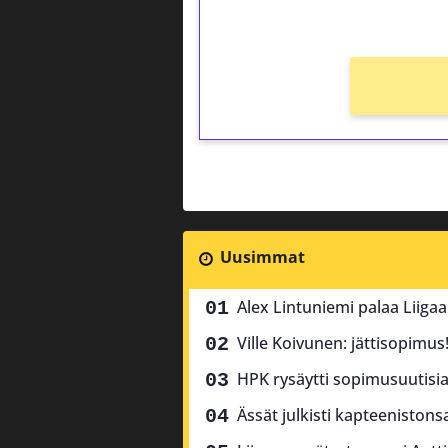
Ei kierrätysvaatimusta!
Uusimmat
Alex Lintuniemi palaa Liiga
Ville Koivunen: jättisopimus
HPK rysäytti sopimusuutisia 
Ässät julkisti kapteenistons