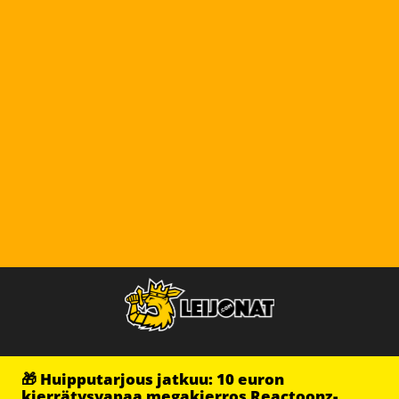
🎁 Huipputarjous jatkuu: 10 euron
kierrätysvapaa megakierros Reactoonz-