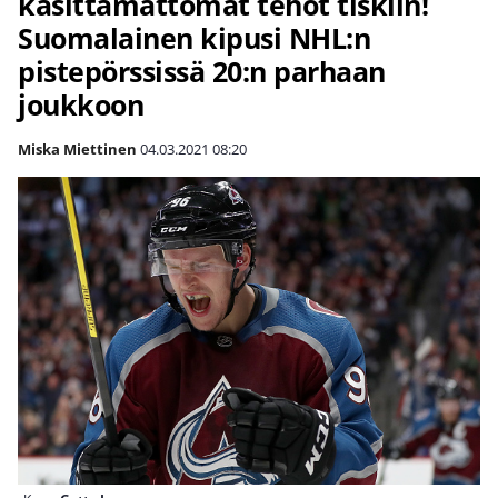
käsittämättömät tehot tiskiin!
Suomalainen kipusi NHL:n
pistepörssissä 20:n parhaan
joukkoon
Miska Miettinen
04.03.2021
08:20