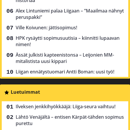
historiaa
Alex Lintuniemi palaa Liigaan – ”Maailmaa nähnyt
peruspakki”
Ville Koivunen: jättisopimus!
HPK rysäytti sopimusuutisia – kiinnitti lupaavan
nimen!
Ässät julkisti kapteenistonsa – Leijonien MM-
mitalistista uusi kippari
Liigan ennätystuomari Antti Boman: uusi työ!
Luetuimmat
Ilveksen jenkkihyökkääjä: Liiga-seura vaihtuu!
Lähtö Venäjältä – entisen Kärpät-tähden sopimus
purettu