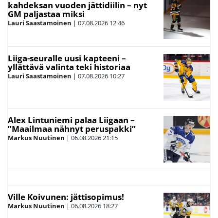
kahdeksan vuoden jättidiilin – nyt
GM paljastaa miksi
Lauri Saastamoinen
|
07.08.2026
12:46
Liiga-seuralle uusi kapteeni –
yllättävä valinta teki historiaa
Lauri Saastamoinen
|
07.08.2026
10:27
Alex Lintuniemi palaa Liigaan –
”Maailmaa nähnyt peruspakki”
Markus Nuutinen
|
06.08.2026
21:15
Ville Koivunen: jättisopimus!
Markus Nuutinen
|
06.08.2026
18:27