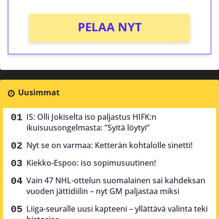
PELAA NYT
Uusimmat
IS: Olli Jokiselta iso paljastus HIFK:n
ikuisuusongelmasta: ”Syitä löytyi”
Nyt se on varmaa: Ketterän kohtalolle sinetti!
Kiekko-Espoo: iso sopimusuutinen!
Vain 47 NHL-ottelun suomalainen sai kahdeksan
vuoden jättidiilin – nyt GM paljastaa miksi
Liiga-seuralle uusi kapteeni – yllättävä valinta teki