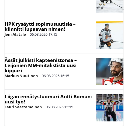
HPK rysäytti sopimusuutisia –
kiinnitti lupaavan nimen!
Joni Alatalo
|
06.08.2026
17:15
Ässät julkisti kapteenistonsa –
Leijonien MM-mitalistista uusi
kippari
Markus Nuutinen
|
06.08.2026
16:15
Liigan ennätystuomari Antti Boman:
uusi työ!
Lauri Saastamoinen
|
06.08.2026
15:15