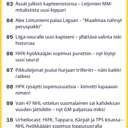
Ässät julkisti kapteenistonsa – Leijonien MM-
mitalistista uusi kippari
Alex Lintuniemi palaa Liigaan – ”Maailmaa nähnyt
peruspakki”
Liiga-seuralle uusi kapteeni – yllättävä valinta teki
historiaa
HIFK-hyökkääjän sopimus purettiin – nyt löytyi
uusi seura!
Pikkuleijonat joutui hurjaan trilleriin – näin kaikki
ratkesi
HPK rysäytti sopimusuutisia – kiinnitti lupaavan
nimen!
Vain 47 NHL-ottelun suomalainen sai kahdeksan
vuoden jättidiilin – nyt GM paljastaa miksi
Urheilucast: HIFK, Tappara, Kärpät ja TPS kisassa –
NHL-hyökkääjän sopimus loppusuoralla