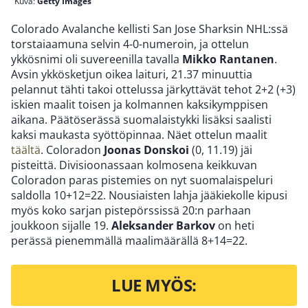
Kuva:
Getty Images
Colorado Avalanche kellisti San Jose Sharksin NHL:ssä
torstaiaamuna selvin 4-0-numeroin, ja ottelun
ykkösnimi oli suvereenilla tavalla
Mikko Rantanen
.
Avsin ykkösketjun oikea laituri, 21.37 minuuttia
pelannut tähti takoi ottelussa järkyttävät tehot 2+2 (+3)
iskien maalit toisen ja kolmannen kaksikymppisen
aikana. Päätöserässä suomalaistykki lisäksi saalisti
kaksi maukasta syöttöpinnaa. Näet ottelun maalit
täältä
. Coloradon
Joonas Donskoi
(0, 11.19) jäi
pisteittä. Divisioonassaan kolmosena keikkuvan
Coloradon paras pistemies on nyt suomalaispeluri
saldolla 10+12=22. Nousiaisten lahja jääkiekolle kipusi
myös koko sarjan pistepörssissä 20:n parhaan
joukkoon sijalle 19.
Aleksander Barkov
on heti
perässä pienemmällä maalimäärällä 8+14=22.
LUE MYÖS: