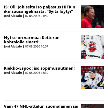
IS: Olli Jokiselta iso paljastus HIFK:n
ikuisuusongelmasta: ”Syitä löytyi”
Joni Alatalo
|
07.08.2026
21:59
Nyt se on varmaa: Ketterän
kohtalolle sinetti!
Joni Alatalo
|
07.08.2026
16:07
Kiekko-Espoo: iso sopimusuutinen!
Joni Alatalo
|
07.08.2026
15:30
Vain 47 NHL-ottelun suomalainen sai