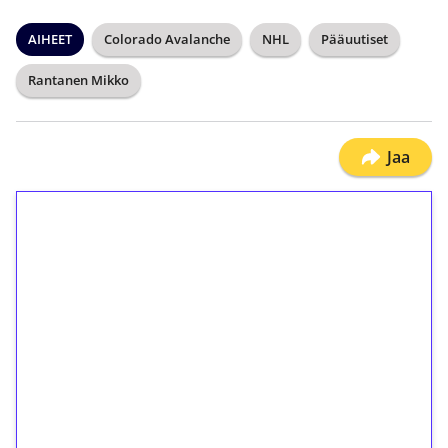
AIHEET
Colorado Avalanche
NHL
Pääuutiset
Rantanen Mikko
Jaa
1€ = 10€ arvosta
ilmaiskierroksia ilman
kierrätystä!
Talleta 1€
Saat heti 50 ilmaiskierrosta Tuohi 1000 -
peliin (arvo 0,20€ per kierros)!
Ei kierrätysvaatimusta!