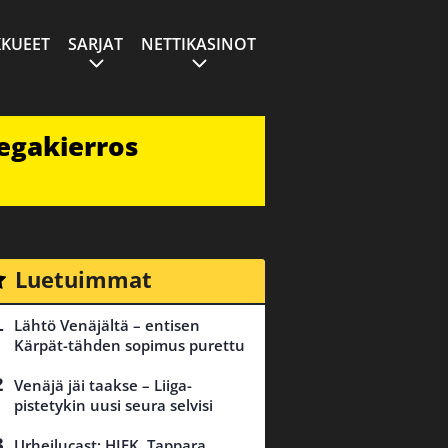
KUEET
SARJAT
NETTIKASINOT
egakierros
Luetuimmat
Lähtö Venäjältä – entisen
Kärpät-tähden sopimus purettu
Venäjä jäi taakse – Liiga-
pistetykin uusi seura selvisi
Urheilucast: HIFK, Tappara,