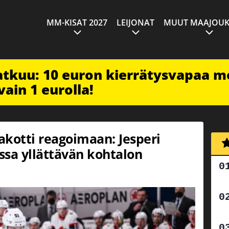
MM-KISAT 2027
LEIJONAT
MUUT MAAJOUK
jatkuu: 10 euron kierrätysvapaa m
vain 1 eurolla!
otti reagoimaan: Jesperi
sa yllättävän kohtalon