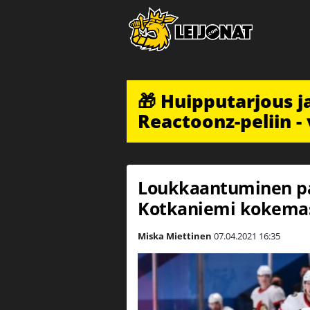
🎁 Huipputarjous 
Reactoonz-peliin - 
Loukkaantuminen pak
Kotkaniemi kokemas
Miska Miettinen
07.04.2021
16:35