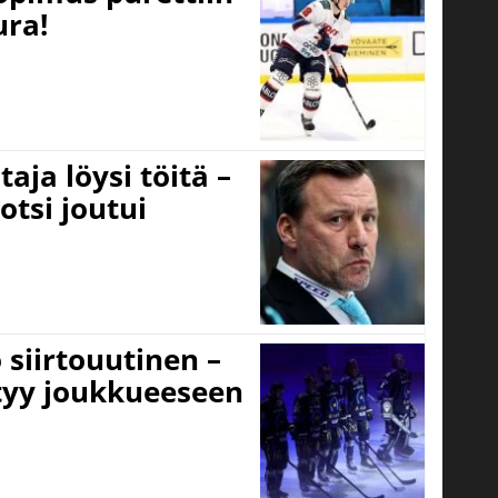
ura!
aja löysi töitä –
otsi joutui
 siirtouutinen –
ttyy joukkueeseen