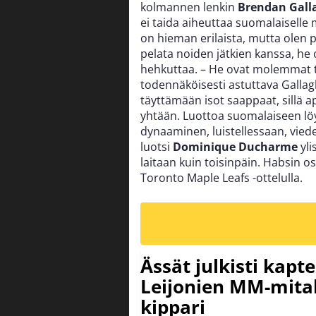
kolmannen lenkin
Brendan Gall
ei taida aiheuttaa suomalaiselle 
on hieman erilaista, mutta olen p
pelata noiden jätkien kanssa, he 
hehkuttaa. – He ovat molemmat t
todennäköisesti astuttava Gallag
täyttämään isot saappaat, sillä a
yhtään. Luottoa suomalaiseen lö
dynaaminen, luistellessaan, vied
luotsi
Dominique Ducharme
yli
laitaan kuin toisinpäin. Habsin os
Toronto Maple Leafs -ottelulla.
Ässät julkisti kapt
Leijonien MM-mital
kippari