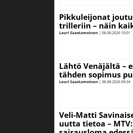
Pikkuleijonat joutu
trilleriin – näin kai
Lauri Saastamoinen
|
06.08.2026
10:01
Lähtö Venäjältä – e
tähden sopimus pu
Lauri Saastamoinen
|
06.08.2026
09:24
Veli-Matti Savina
uutta tietoa – MTV:
sairausloma edess