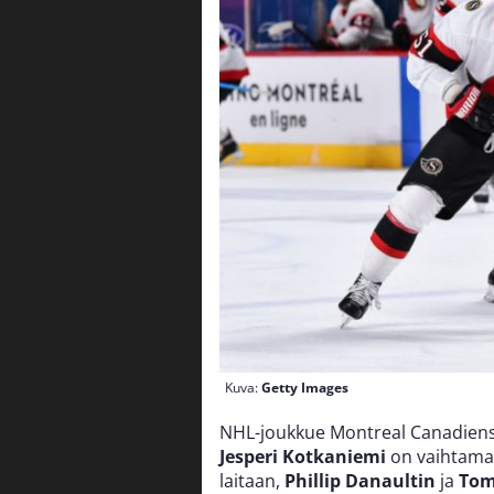
Kuva:
Getty Images
NHL-joukkue Montreal Canadien
Jesperi Kotkaniemi
on vaihtamas
laitaan,
Phillip Danaultin
ja
Tom