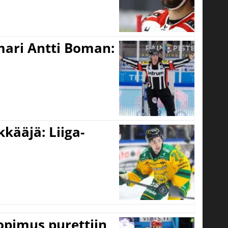
mari Antti Boman:
kääjä: Liiga-
opimus purettiin