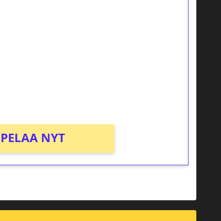
ilmaiskierroksia ilman
osta Tuohi 1000 -peliin (arvo 0,20€ per
PELAA NYT