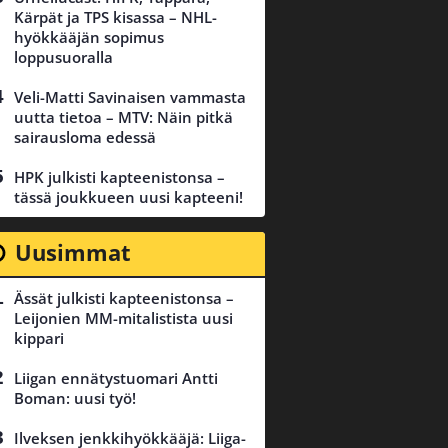
Kärpät ja TPS kisassa – NHL-
hyökkääjän sopimus
loppusuoralla
Veli-Matti Savinaisen vammasta
uutta tietoa – MTV: Näin pitkä
sairausloma edessä
HPK julkisti kapteenistonsa –
tässä joukkueen uusi kapteeni!
Uusimmat
Ässät julkisti kapteenistonsa –
Leijonien MM-mitalistista uusi
kippari
Liigan ennätystuomari Antti
Boman: uusi työ!
Ilveksen jenkkihyökkääjä: Liiga-