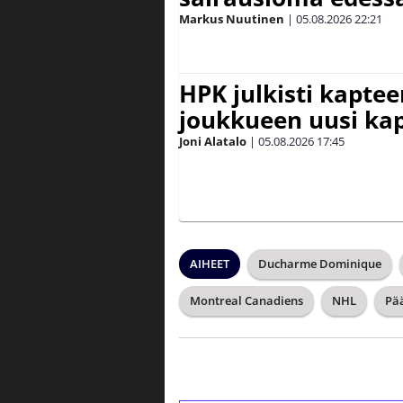
Markus Nuutinen
|
05.08.2026
22:21
HPK julkisti kaptee
joukkueen uusi kap
Joni Alatalo
|
05.08.2026
17:45
AIHEET
Ducharme Dominique
Montreal Canadiens
NHL
Pä