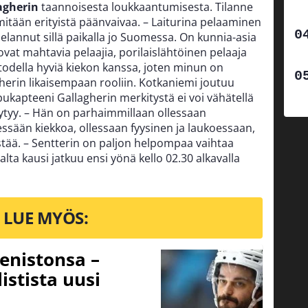
agherin
taannoisesta loukkaantumisesta. Tilanne
mitään erityistä päänvaivaa. – Laiturina pelaaminen
elannut sillä paikalla jo Suomessa. On kunnia-asia
ovat mahtavia pelaajia, porilaislähtöinen pelaaja
odella hyviä kiekon kanssa, joten minun on
herin likaisempaan rooliin. Kotkaniemi joutuu
pukapteeni Gallagherin merkitystä ei voi vähätellä
ytyy. – Hän on parhaimmillaan ollessaan
essään kiekkoa, ollessaan fyysinen ja laukoessaan,
stää. – Sentterin on paljon helpompaa vaihtaa
alta kausi jatkuu ensi yönä kello 02.30 alkavalla
LUE MYÖS:
eenistonsa –
istista uusi