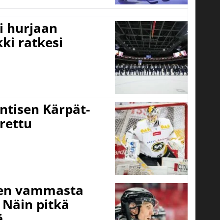
i hurjaan
kki ratkesi
ntisen Kärpät-
rettu
isen vammasta
 Näin pitkä
ä