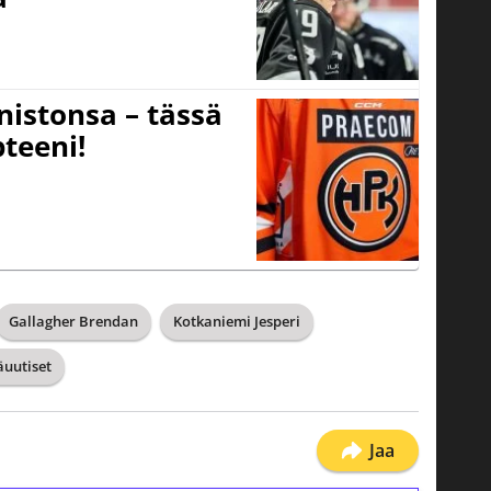
nistonsa – tässä
teeni!
Gallagher Brendan
Kotkaniemi Jesperi
äuutiset
Jaa