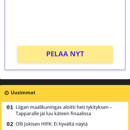
Talleta 1€
Saat heti 50 ilmaiskierrosta Tuohi 1000 -
peliin (arvo 0,20€ per kierros)!
Ei kierrätysvaatimusta!
PELAA NYT
Uusimmat
Liigan maalikuningas aloitti heti tykityksen –
Tapparalle jäi luu käteen finaalissa
Olli Jokisen HIFK: Ei hyvältä näytä