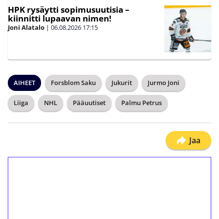
HPK rysäytti sopimusuutisia –
kiinnitti lupaavan nimen!
Joni Alatalo
|
06.08.2026
17:15
AIHEET
Forsblom Saku
Jukurit
Jurmo Joni
Liiga
NHL
Pääuutiset
Palmu Petrus
Jaa
1€ = 10€ arvosta
ilmaiskierroksia ilman
kierrätystä!