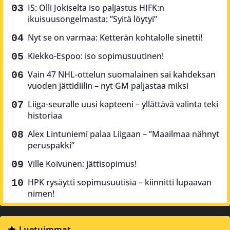
IS: Olli Jokiselta iso paljastus HIFK:n
ikuisuusongelmasta: ”Syitä löytyi”
Nyt se on varmaa: Ketterän kohtalolle sinetti!
Kiekko-Espoo: iso sopimusuutinen!
Vain 47 NHL-ottelun suomalainen sai kahdeksan
vuoden jättidiilin – nyt GM paljastaa miksi
Liiga-seuralle uusi kapteeni – yllättävä valinta teki
historiaa
Alex Lintuniemi palaa Liigaan – ”Maailmaa nähnyt
peruspakki”
Ville Koivunen: jättisopimus!
HPK rysäytti sopimusuutisia – kiinnitti lupaavan
nimen!
Luetuimmat