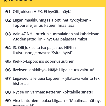
Olli Jokisen HIFK: Ei hyvältä näytä
Liigan maalikuningas aloitti heti tykityksen –
Tapparalle jäi luu käteen finaalissa
Vain 47 NHL-ottelun suomalainen sai kahdeksan
vuoden jättidiilin – nyt GM paljastaa miksi
IS: Olli Jokiselta iso paljastus HIFK:n
ikuisuusongelmasta: ”Syitä löytyi”
Kiekko-Espoo: iso sopimusuutinen!
Ilveksen jenkkihyökkääjä: Liiga-seura vaihtuu!
Liiga-seuralle uusi kapteeni – yllättävä valinta teki
historiaa
Nyt se on varmaa: Ketterän kohtalolle sinetti!
Alex Lintuniemi palaa Liigaan – ”Maailmaa nähnyt
peruspakki”