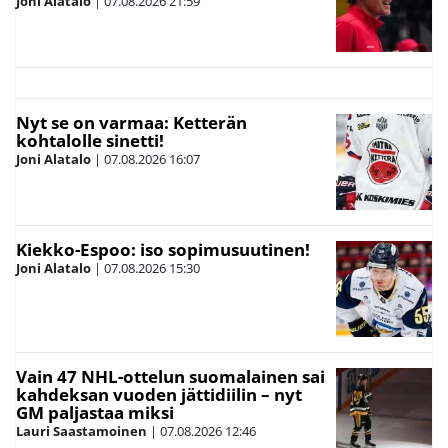
Joni Alatalo
|
07.08.2026
21:59
Nyt se on varmaa: Ketterän
kohtalolle sinetti!
Joni Alatalo
|
07.08.2026
16:07
Kiekko-Espoo: iso sopimusuutinen!
Joni Alatalo
|
07.08.2026
15:30
Vain 47 NHL-ottelun suomalainen sai
kahdeksan vuoden jättidiilin – nyt
GM paljastaa miksi
Lauri Saastamoinen
|
07.08.2026
12:46