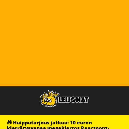
🎁 Huipputarjous jatkuu: 10 euron
kierrätysvapaa megakierros Reactoonz-