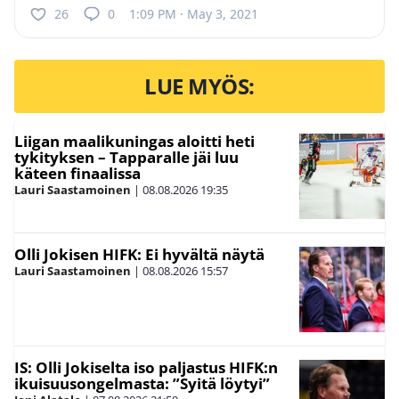
26
0
1:09 PM · May 3, 2021
LUE MYÖS:
Liigan maalikuningas aloitti heti
tykityksen – Tapparalle jäi luu
käteen finaalissa
Lauri Saastamoinen
|
08.08.2026
19:35
Olli Jokisen HIFK: Ei hyvältä näytä
Lauri Saastamoinen
|
08.08.2026
15:57
IS: Olli Jokiselta iso paljastus HIFK:n
ikuisuusongelmasta: ”Syitä löytyi”