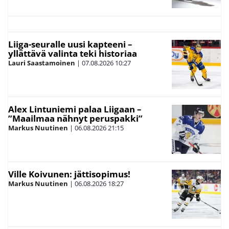
Liiga-seuralle uusi kapteeni –
yllättävä valinta teki historiaa
Lauri Saastamoinen
|
07.08.2026
10:27
Alex Lintuniemi palaa Liigaan –
”Maailmaa nähnyt peruspakki”
Markus Nuutinen
|
06.08.2026
21:15
Ville Koivunen: jättisopimus!
Markus Nuutinen
|
06.08.2026
18:27