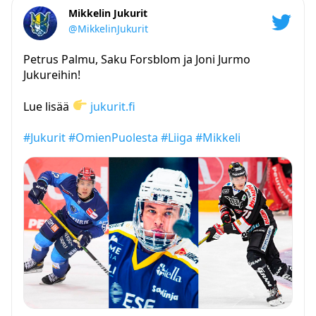
Mikkelin Jukurit
@MikkelinJukurit
Petrus Palmu, Saku Forsblom ja Joni Jurmo
Jukureihin!
Lue lisää
jukurit.fi
#Jukurit
#OmienPuolesta
#Liiga
#Mikkeli