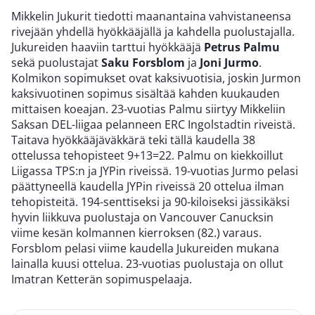
Mikkelin Jukurit tiedotti maanantaina vahvistaneensa
rivejään yhdellä hyökkääjällä ja kahdella puolustajalla.
Jukureiden haaviin tarttui hyökkääjä
Petrus Palmu
sekä puolustajat
Saku Forsblom
ja
Joni Jurmo
.
Kolmikon sopimukset ovat kaksivuotisia, joskin Jurmon
kaksivuotinen sopimus sisältää kahden kuukauden
mittaisen koeajan. 23-vuotias Palmu siirtyy Mikkeliin
Saksan DEL-liigaa pelanneen ERC Ingolstadtin riveistä.
Taitava hyökkääjäväkkärä teki tällä kaudella 38
ottelussa tehopisteet 9+13=22. Palmu on kiekkoillut
Liigassa TPS:n ja JYPin riveissä. 19-vuotias Jurmo pelasi
päättyneellä kaudella JYPin riveissä 20 ottelua ilman
tehopisteitä. 194-senttiseksi ja 90-kiloiseksi jässikäksi
hyvin liikkuva puolustaja on Vancouver Canucksin
viime kesän kolmannen kierroksen (82.) varaus.
Forsblom pelasi viime kaudella Jukureiden mukana
lainalla kuusi ottelua. 23-vuotias puolustaja on ollut
Imatran Ketterän sopimuspelaaja.