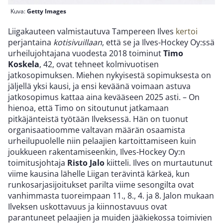
Kuva:
Getty Images
Liigakauteen valmistautuva Tampereen Ilves
kertoi
perjantaina
kotisivuillaan
, että se ja Ilves-Hockey Oy:ssä
urheilujohtajana vuodesta 2018 toiminut
Timo
Koskela
, 42, ovat tehneet kolmivuotisen
jatkosopimuksen. Miehen nykyisestä sopimuksesta on
jäljellä yksi kausi, ja ensi keväänä voimaan astuva
jatkosopimus kattaa aina kevääseen 2025 asti. – On
hienoa, että Timo on sitoutunut jatkamaan
pitkäjänteistä työtään Ilveksessä. Hän on tuonut
organisaatioomme valtavan määrän osaamista
urheilupuolelle niin pelaajien kartoittamiseen kuin
joukkueen rakentamiseenkin, Ilves-Hockey Oy:n
toimitusjohtaja
Risto Jalo
kiitteli. Ilves on murtautunut
viime kausina lähelle Liigan terävintä kärkeä, kun
runkosarjasijoitukset parilta viime sesongilta ovat
vanhimmasta tuoreimpaan 11., 8., 4. ja 8. Jalon mukaan
Ilveksen uskottavuus ja kiinnostavuus ovat
parantuneet pelaajien ja muiden jääkiekossa toimivien