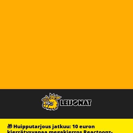
🎁 Huipputarjous jatkuu: 10 euron
kierrätysvapaa megakierros Reactoonz-