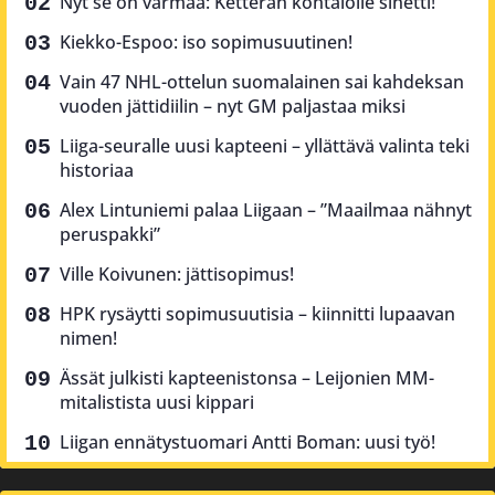
Nyt se on varmaa: Ketterän kohtalolle sinetti!
Kiekko-Espoo: iso sopimusuutinen!
Vain 47 NHL-ottelun suomalainen sai kahdeksan
vuoden jättidiilin – nyt GM paljastaa miksi
Liiga-seuralle uusi kapteeni – yllättävä valinta teki
historiaa
Alex Lintuniemi palaa Liigaan – ”Maailmaa nähnyt
peruspakki”
Ville Koivunen: jättisopimus!
HPK rysäytti sopimusuutisia – kiinnitti lupaavan
nimen!
Ässät julkisti kapteenistonsa – Leijonien MM-
mitalistista uusi kippari
Liigan ennätystuomari Antti Boman: uusi työ!