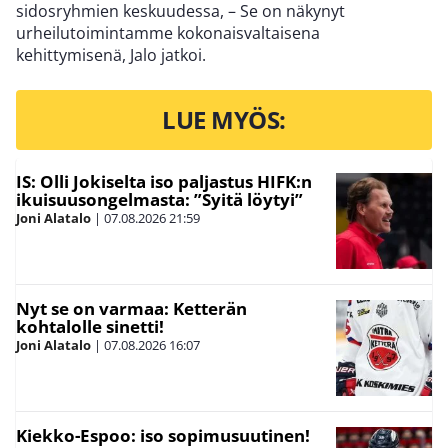
sidosryhmien keskuudessa, – Se on näkynyt
urheilutoimintamme kokonaisvaltaisena
kehittymisenä, Jalo jatkoi.
LUE MYÖS:
IS: Olli Jokiselta iso paljastus HIFK:n
ikuisuusongelmasta: ”Syitä löytyi”
Joni Alatalo
|
07.08.2026
21:59
Nyt se on varmaa: Ketterän
kohtalolle sinetti!
Joni Alatalo
|
07.08.2026
16:07
Kiekko-Espoo: iso sopimusuutinen!