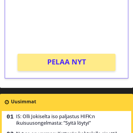
Talleta 1€
Saat heti 50 ilmaiskierrosta Tuohi 1000 -
peliin (arvo 0,20€ per kierros)!
Ei kierrätysvaatimusta!
PELAA NYT
Uusimmat
IS: Olli Jokiselta iso paljastus HIFK:n
ikuisuusongelmasta: ”Syitä löytyi”