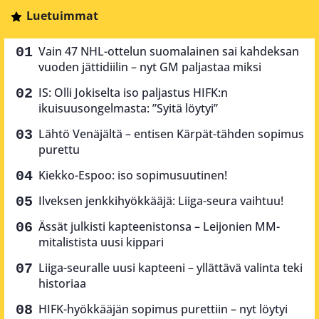
Luetuimmat
Vain 47 NHL-ottelun suomalainen sai kahdeksan
vuoden jättidiilin – nyt GM paljastaa miksi
IS: Olli Jokiselta iso paljastus HIFK:n
ikuisuusongelmasta: ”Syitä löytyi”
Lähtö Venäjältä – entisen Kärpät-tähden sopimus
purettu
Kiekko-Espoo: iso sopimusuutinen!
Ilveksen jenkkihyökkääjä: Liiga-seura vaihtuu!
Ässät julkisti kapteenistonsa – Leijonien MM-
mitalistista uusi kippari
Liiga-seuralle uusi kapteeni – yllättävä valinta teki
historiaa
HIFK-hyökkääjän sopimus purettiin – nyt löytyi