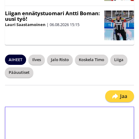
Liigan ennätystuomari Antti Boman:
uusi työ!
Lauri Saastamoinen
|
06.08.2026
15:15
AIHEET
Ilves
Jalo Risto
Koskela Timo
Liiga
Pääuutiset
Jaa
1€ = 10€ arvosta
ilmaiskierroksia ilman
kierrätystä!