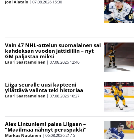
Joni Alatalo
|
07.08.2026
15:30
Vain 47 NHL-ottelun suomalainen sai
kahdeksan vuoden jättidiilin – nyt
GM paljastaa miksi
Lauri Saastamoinen
|
07.08.2026
12:46
Liiga-seuralle uusi kapteeni –
yllättävä valinta teki historiaa
Lauri Saastamoinen
|
07.08.2026
10:27
Alex Lintuniemi palaa Liigaan –
”Maailmaa nähnyt peruspakki”
Markus Nuutinen
|
06.08.2026
21:15