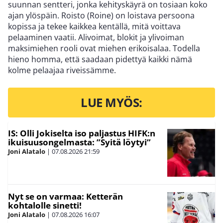
suunnan sentteri, jonka kehityskäyrä on tosiaan koko
ajan ylöspäin. Roisto (Roine) on loistava persoona
kopissa ja tekee kaikkea kentällä, mitä voittava
pelaaminen vaatii. Alivoimat, blokit ja ylivoiman
maksimiehen rooli ovat miehen erikoisalaa. Todella
hieno homma, että saadaan pidettyä kaikki nämä
kolme pelaajaa riveissämme.
LUE MYÖS:
IS: Olli Jokiselta iso paljastus HIFK:n
ikuisuusongelmasta: ”Syitä löytyi”
Joni Alatalo
|
07.08.2026
21:59
Nyt se on varmaa: Ketterän
kohtalolle sinetti!
Joni Alatalo
|
07.08.2026
16:07