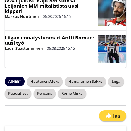
Ässät julkisti kapteenistonsa –
Leijonien MM-mitalistista uusi
kippari
Markus Nuutinen
|
06.08.2026
16:15
Liigan ennätystuomari Antti Boman:
uusi työ!
Lauri Saastamoinen
|
06.08.2026
15:15
AIHEET
Haatanen Aleks
Hämäläinen Sakke
Liiga
Pääuutiset
Pelicans
Roine Miika
Jaa