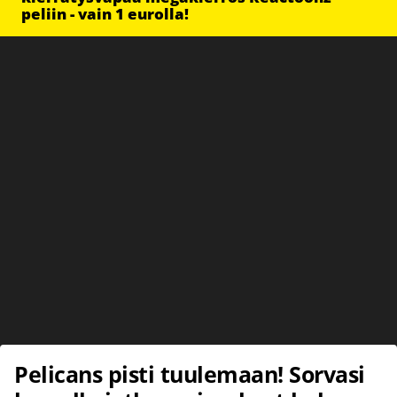
peliin - vain 1 eurolla!
Pelicans pisti tuulemaan! Sorvasi