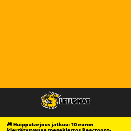
🎁 Huipputarjous jatkuu: 10 euron
kierrätysvapaa megakierros Reactoonz-