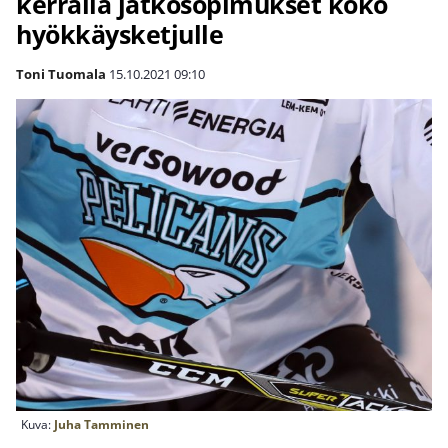
kerralla jatkosopimukset koko
hyökkäysketjulle
Toni Tuomala
15.10.2021
09:10
Kuva:
Juha Tamminen