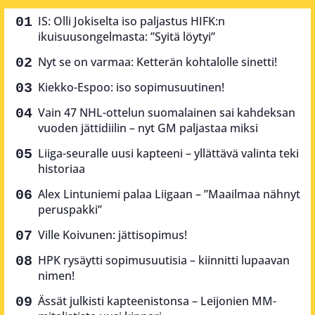
IS: Olli Jokiselta iso paljastus HIFK:n
ikuisuusongelmasta: ”Syitä löytyi”
Nyt se on varmaa: Ketterän kohtalolle sinetti!
Kiekko-Espoo: iso sopimusuutinen!
Vain 47 NHL-ottelun suomalainen sai kahdeksan
vuoden jättidiilin – nyt GM paljastaa miksi
Liiga-seuralle uusi kapteeni – yllättävä valinta teki
historiaa
Alex Lintuniemi palaa Liigaan – ”Maailmaa nähnyt
peruspakki”
Ville Koivunen: jättisopimus!
HPK rysäytti sopimusuutisia – kiinnitti lupaavan
nimen!
Ässät julkisti kapteenistonsa – Leijonien MM-