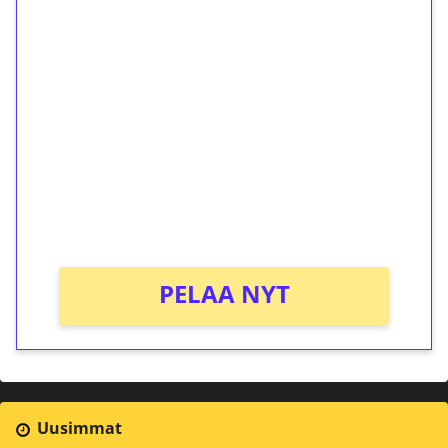
1€ = 10€ arvosta
ilmaiskierroksia ilman
kierrätystä!
Talleta 1€
Saat heti 50 ilmaiskierrosta Tuohi 1000 -
peliin (arvo 0,20€ per kierros)!
Ei kierrätysvaatimusta!
PELAA NYT
Uusimmat