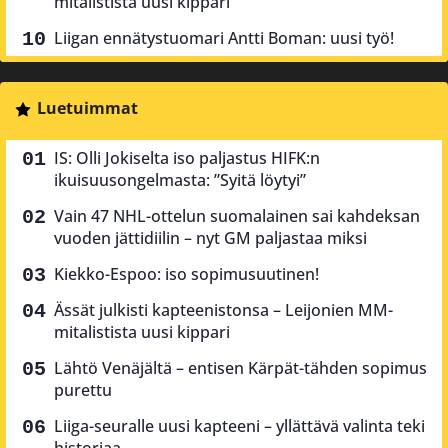
mitalistista uusi kippari
Liigan ennätystuomari Antti Boman: uusi työ!
Luetuimmat
IS: Olli Jokiselta iso paljastus HIFK:n
ikuisuusongelmasta: ”Syitä löytyi”
Vain 47 NHL-ottelun suomalainen sai kahdeksan
vuoden jättidiilin – nyt GM paljastaa miksi
Kiekko-Espoo: iso sopimusuutinen!
Ässät julkisti kapteenistonsa – Leijonien MM-
mitalistista uusi kippari
Lähtö Venäjältä – entisen Kärpät-tähden sopimus
purettu
Liiga-seuralle uusi kapteeni – yllättävä valinta teki