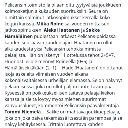
Pelicansin toimistolla ollaan oltu tyytyväisiä joukkueen
kolmosketjun alkukauden suorituksiin. Seura on
nimittäin solminut jatkosopimukset kerralla koko
ketjun kanssa.
Miika Roine
sai vuoden mittaisen
jatkosopimuksen.
Aleks Haatanen
ja
Sakke
Hämäläinen
puolestaan jatkavat Pelicans-paidassa
kahden seuraavan kauden ajan. Haatanen on ollut
alkukaudesta yksi Pelicansin tehokkaimmista
pelaajista. Hän on iskenyt 11 ottelussa tehot 2+5=7.
Huonosti ei ole mennyt Roineella (0+6) ja
Hämäläisekkäkään (2+1). – Hade (Haatanen) on ottanut
isoja askeleita viimeisen vuoden aikana
kokonaisvaltaisessa urheilijan elämässä. Se on näkynyt
pelaamisessa, joka on ollut paljon luotettavampaa.
Kyseessä on poikkeuksellisen taitava pelaaja kiekon
kanssa ja sieltä löytyy myös miehen suurimmat
vahvuusalueet, kommentoi Pelicansin päävalmentaja
Tommi Niemelä
. – Sakke on mahtava joukkuepelaaja,
joka on joka päivä tekemässä itsestään parempaa ja se
näkyy kehityksessä. Erittäin luotettava kahden