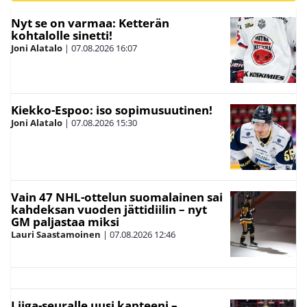
Nyt se on varmaa: Ketterän
kohtalolle sinetti!
Joni Alatalo
|
07.08.2026
16:07
Kiekko-Espoo: iso sopimusuutinen!
Joni Alatalo
|
07.08.2026
15:30
Vain 47 NHL-ottelun suomalainen sai
kahdeksan vuoden jättidiilin – nyt
GM paljastaa miksi
Lauri Saastamoinen
|
07.08.2026
12:46
Liiga-seuralle uusi kapteeni –