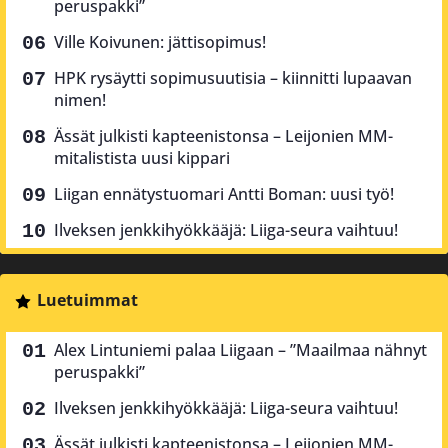
peruspakki”
Ville Koivunen: jättisopimus!
HPK rysäytti sopimusuutisia – kiinnitti lupaavan
nimen!
Ässät julkisti kapteenistonsa – Leijonien MM-
mitalistista uusi kippari
Liigan ennätystuomari Antti Boman: uusi työ!
Ilveksen jenkkihyökkääjä: Liiga-seura vaihtuu!
Luetuimmat
Alex Lintuniemi palaa Liigaan – ”Maailmaa nähnyt
peruspakki”
Ilveksen jenkkihyökkääjä: Liiga-seura vaihtuu!
Ässät julkisti kapteenistonsa – Leijonien MM-