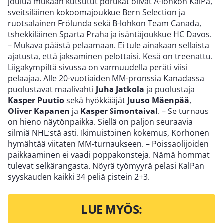
joulua mukaan kutsutut porukat olivat A-lohkon KalPa,
sveitsiläinen kokoomajoukkue Bern Selection ja
ruotsalainen Frölunda sekä B-lohkon Team Canada,
tshekkiläinen Sparta Praha ja isäntäjoukkue HC Davos.
– Mukava päästä pelaamaan. Ei tule ainakaan sellaista
ajatusta, että jaksaminen pelottaisi. Kesä on treenattu.
Liigakympiltä sivussa on varmuudella peräti viisi
pelaajaa. Alle 20-vuotiaiden MM-pronssia Kanadassa
puolustavat maalivahti
Juha Jatkola
ja puolustaja
Kasper Puutio
sekä hyökkääjät
Juuso Mäenpää
,
Oliver Kapanen
ja
Kasper Simontaival
. – Se turnaus
on hieno näytönpaikka. Siellä on paljon seuraavia
silmiä NHL:stä asti. Ikimuistoinen kokemus, Korhonen
hymähtää viitaten MM-turnaukseen. – Poissaolijoiden
paikkaaminen ei vaadi poppakonsteja. Nämä hommat
tulevat selkärangasta. Nöyrä työmyyrä pelasi KalPan
syyskauden kaikki 34 peliä pistein 2+3.
LUE MYÖS: