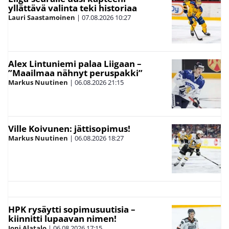
yllättävä valinta teki historiaa
Lauri Saastamoinen
|
07.08.2026
10:27
Alex Lintuniemi palaa Liigaan –
”Maailmaa nähnyt peruspakki”
Markus Nuutinen
|
06.08.2026
21:15
Ville Koivunen: jättisopimus!
Markus Nuutinen
|
06.08.2026
18:27
HPK rysäytti sopimusuutisia –
kiinnitti lupaavan nimen!
Joni Alatalo
|
06.08.2026
17:15