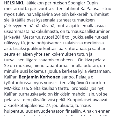
HELSINKI.
Jääkiekon perinteisen Spengler Cupin
mestaruutta pari vuotta sitten juhlinut KalPa osallistuu
myös tulevina välipäivinä Sveitsin kekkereihin. Ihmiset
siellä täällä ovat kyseenalaistaneet turnauksen
järkevyyden näinä päivinä, mutta ajattelemalla asiaa
useammasta näkökulmasta, on turnausosallistuminen
järkevää. Mestaruusvuosi 2018 toi joukkueelle rutkasi
näkyvyyttä, jopa pohjoisamerikkalaisissa medioissa
asti. Lisäksi joukkue kuittasi palkintorahaa, ja saahan
seura erilaisen yhteisen kokemuksen tutun ja
turvallisen liigareissaamisen oheen. – On kiva pelata.
Se on mukava, hieno tapahtuma. Innolla odotan, on
minulle uusi kokemus. Joulua kerkeää kyllä viettämään,
KalPan
Benjamin Korhonen
sanoo. Pelaaja oli
työntouhussa myös vuosi sitten välipäivinä nuorten
MM-kisoissa. Sieltä kaulaan tarttui pronssia. Jos nyt
KalPan turnauskaavio on kinkkisin mahdollisin, voi se
pelata viiteen päivään viisi peliä. Kuopiolaiset avaavat
alkuohkotaipaleensa 27. joulukuuta, turnaus
huipentuu uudenvuodenaaton finaaliin. Ainakin ennen