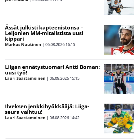
Ässät julkisti kapteenistonsa –
Leijonien MM-mitalistista uusi
kippari
Markus Nuutinen
|
06.08.2026
16:15
Liigan ennätystuomari Antti Boman:
uusi työ!
Lauri Saastamoinen
|
06.08.2026
15:15
Ilveksen jenkkihyökkääjä: Liiga-
seura vaihtuu!
Lauri Saastamoinen
|
06.08.2026
14:42