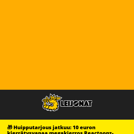
🎁 Huipputarjous jatkuu: 10 euron
kierrätysvapaa megakierros Reactoonz-