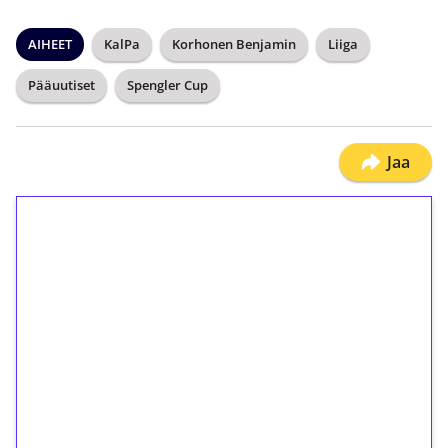
AIHEET
KalPa
Korhonen Benjamin
Liiga
Pääuutiset
Spengler Cup
Jaa
1€ = 10€ arvosta
ilmaiskierroksia ilman
kierrätystä!
Talleta 1€
Saat heti 50 ilmaiskierrosta Tuohi 1000 -
peliin (arvo 0,20€ per kierros)!
Ei kierrätysvaatimusta!