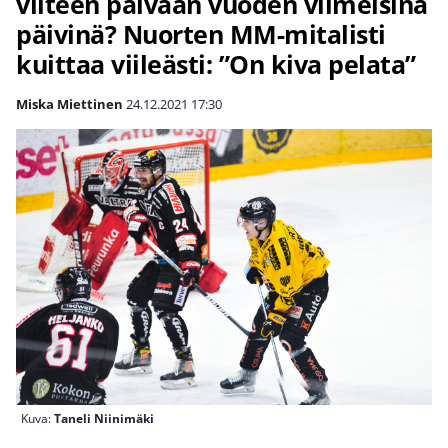
viiteen päivään vuoden viimeisinä
päivinä? Nuorten MM-mitalisti
kuittaa viileästi: ”On kiva pelata”
Miska Miettinen
24.12.2021
17:30
Kuva:
Taneli Niinimäki