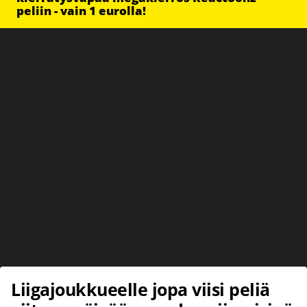
peliin - vain 1 eurolla!
Liigajoukkueelle jopa viisi peliä