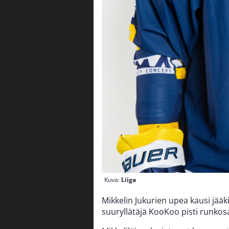
Kuva:
Liiga
Mikkelin Jukurien upea kausi jääki
suuryllätäjä KooKoo pisti runkosa