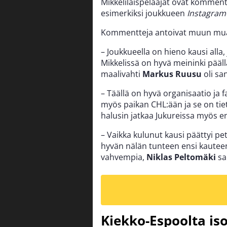
Mikkeliläispelaajat ovat kommento
esimerkiksi joukkueen
Instagram-t
Kommentteja antoivat muun muass
– Joukkueella on hieno kausi all
Mikkelissä on hyvä meininki pää
maalivahti
Markus Ruusu
oli sa
– Täällä on hyvä organisaatio ja 
myös paikan CHL:ään ja se on tiet
halusin jatkaa Jukureissa myös e
– Vaikka kulunut kausi päättyi pe
hyvän nälän tunteen ensi kauteen
vahvempia,
Niklas Peltomäki
sa
Kiekko-Espoolta iso