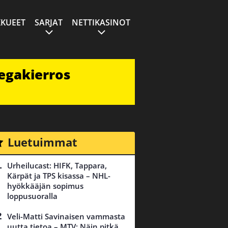
KUEET
SARJAT
NETTIKASINOT
egakierros
Luetuimmat
Urheilucast: HIFK, Tappara,
Kärpät ja TPS kisassa – NHL-
hyökkääjän sopimus
loppusuoralla
Veli-Matti Savinaisen vammasta
uutta tietoa – MTV: Näin pitkä