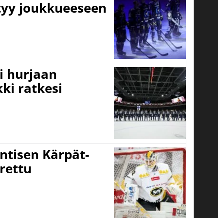
ttyy joukkueeseen
i hurjaan
kki ratkesi
ntisen Kärpät-
rettu