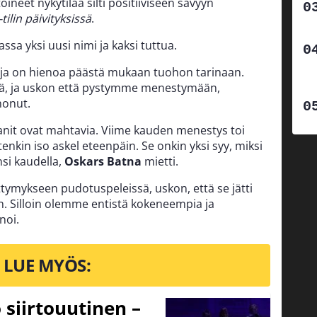
ineet nykytilaa silti positiiviseen sävyyn
ilin päivityksissä
.
a yksi uusi nimi ja kaksi tuttua.
a, ja on hienoa päästä mukaan tuohon tarinaan.
llä, ja uskon että pystymme menestymään,
nonut.
fanit ovat mahtavia. Viime kauden menestys toi
enkin iso askel eteenpäin. Se onkin yksi syy, miksi
nsi kaudella,
Oskars Batna
mietti.
ttymykseen pudotuspeleissä, uskon, että se jätti
. Silloin olemme entistä kokeneempia ja
noi.
LUE MYÖS:
 siirtouutinen –