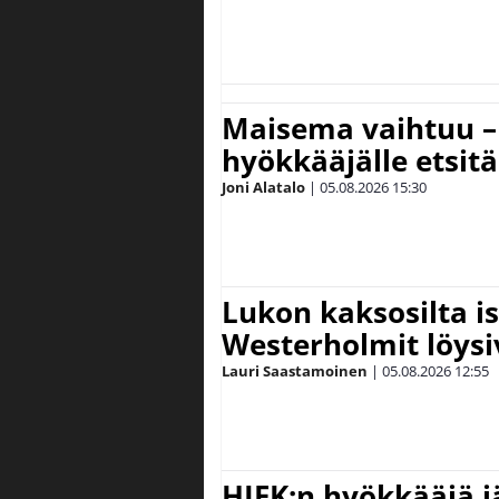
Maisema vaihtuu – 
hyökkääjälle etsit
Joni Alatalo
|
05.08.2026
15:30
Lukon kaksosilta is
Westerholmit löys
Lauri Saastamoinen
|
05.08.2026
12:55
HIFK:n hyökkääjä 