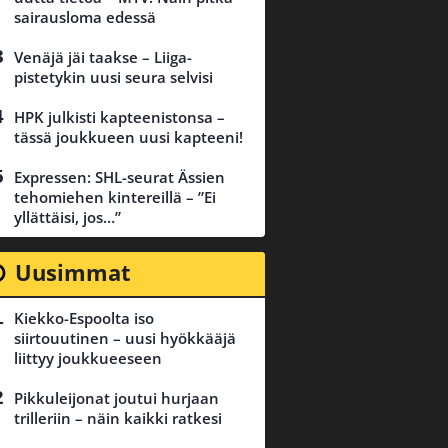
sairausloma edessä
Venäjä jäi taakse – Liiga-
pistetykin uusi seura selvisi
HPK julkisti kapteenistonsa –
tässä joukkueen uusi kapteeni!
Expressen: SHL-seurat Ässien
tehomiehen kintereillä – ”Ei
yllättäisi, jos…”
Uusimmat
Kiekko-Espoolta iso
siirtouutinen – uusi hyökkääjä
liittyy joukkueeseen
Pikkuleijonat joutui hurjaan
trilleriin – näin kaikki ratkesi