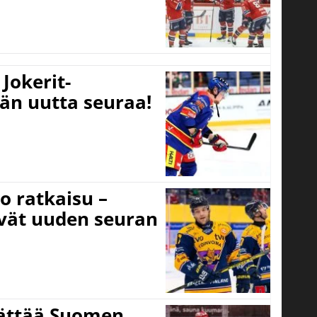
Jokerit-
ään uutta seuraa!
o ratkaisu –
ivät uuden seuran
jättää Suomen