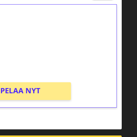
ilmaiskierroksia ilman
osta Tuohi 1000 -peliin (arvo 0,20€ per
PELAA NYT