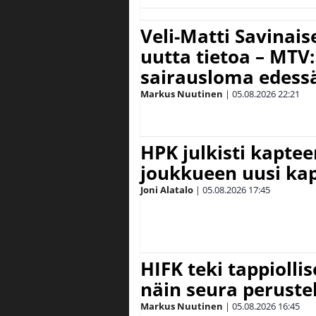
Veli-Matti Savina
uutta tietoa – MTV:
sairausloma edess
Markus Nuutinen
|
05.08.2026
22:21
HPK julkisti kaptee
joukkueen uusi kap
Joni Alatalo
|
05.08.2026
17:45
HIFK teki tappiolli
näin seura peruste
Markus Nuutinen
|
05.08.2026
16:45