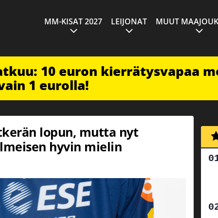
MM-KISAT 2027
LEIJONAT
MUUT MAAJOUK
jatkuu: 10 euron kierrätysvapaa m
vain 1 eurolla!
itkerän lopun, mutta nyt
ilmeisen hyvin mielin