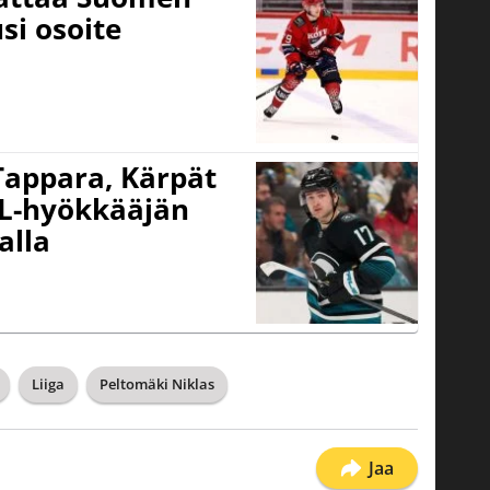
si osoite
 Tappara, Kärpät
HL-hyökkääjän
alla
Liiga
Peltomäki Niklas
Jaa