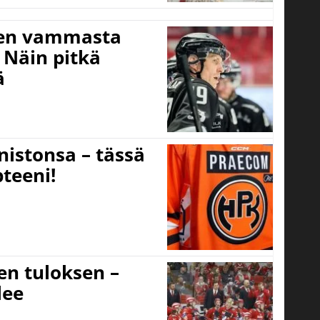
isen vammasta
 Näin pitkä
ä
nistonsa – tässä
teeni!
sen tuloksen –
lee