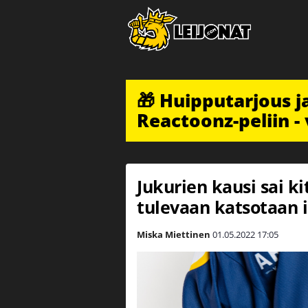
🎁 Huipputarjous 
Reactoonz-peliin - 
Jukurien kausi sai k
tulevaan katsotaan 
Miska Miettinen
01.05.2022
17:05