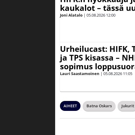
kaukalot – tässä uu
Joni Alatalo
|
05.08.2026
12:00
Urheilucast: HIFK,
ja TPS kisassa – N
sopimus loppusuor
Lauri Saastamoinen
|
05.08.2026
11:05
AIHEET
Batna Oskars
Jukurit