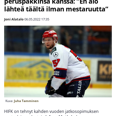
peruspakkinsa kanssa: ”En aio
lähteä täältä ilman mestaruutta”
Joni Alatalo
06.05.2022
17:35
Kuva:
Juha Tamminen
HIFK on tehnyt kahden vuoden jatkosopimuksen