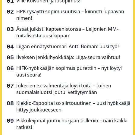
Ville Koivunen: jättisopimus!
HPK rysäytti sopimusuutisia – kiinnitti lupaavan
nimen!
Ässät julkisti kapteenistonsa – Leijonien MM-
mitalistista uusi kippari
Liigan ennätystuomari Antti Boman: uusi työ!
Ilveksen jenkkihyökkääjä: Liiga-seura vaihtuu!
HIFK-hyökkääjän sopimus purettiin – nyt löytyi
uusi seura!
Jokerien ex-valmentaja löysi töitä – toinen
suomalaisluotsi joutui vetäytymään
Kiekko-Espoolta iso siirtouutinen – uusi hyökkääjä
liittyy joukkueeseen
Pikkuleijonat joutui hurjaan trilleriin – näin kaikki
ratkesi