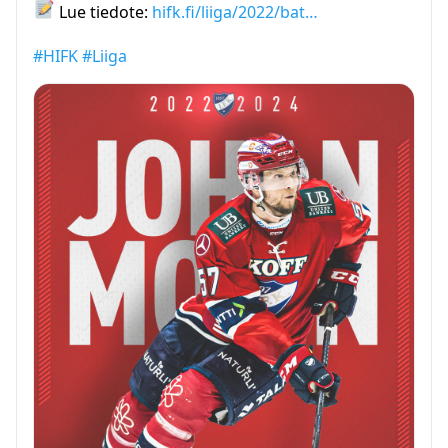
Lue tiedote:
hifk.fi/liiga/2022/bat…
#HIFK
#Liiga