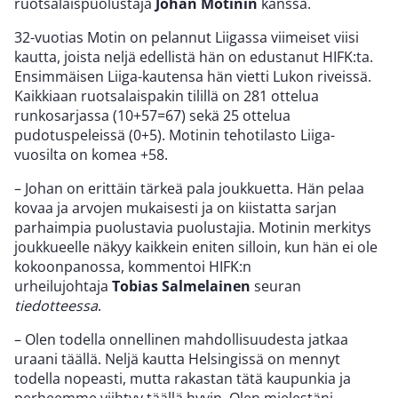
ruotsalaispuolustaja
Johan Motinin
kanssa.
32-vuotias Motin on pelannut Liigassa viimeiset viisi
kautta, joista neljä edellistä hän on edustanut HIFK:ta.
Ensimmäisen Liiga-kautensa hän vietti Lukon riveissä.
Kaikkiaan ruotsalaispakin tilillä on 281 ottelua
runkosarjassa (10+57=67) sekä 25 ottelua
pudotuspeleissä (0+5). Motinin tehotilasto Liiga-
vuosilta on komea +58.
– Johan on erittäin tärkeä pala joukkuetta. Hän pelaa
kovaa ja arvojen mukaisesti ja on kiistatta sarjan
parhaimpia puolustavia puolustajia. Motinin merkitys
joukkueelle näkyy kaikkein eniten silloin, kun hän ei ole
kokoonpanossa, kommentoi HIFK:n
urheilujohtaja
Tobias Salmelainen
seuran
tiedotteessa
.
– Olen todella onnellinen mahdollisuudesta jatkaa
uraani täällä. Neljä kautta Helsingissä on mennyt
todella nopeasti, mutta rakastan tätä kaupunkia ja