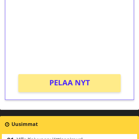
ilmaiskierroksia ilman
kierrätystä!
Talleta 1€
Saat heti 50 ilmaiskierrosta Tuohi 1000 -
peliin (arvo 0,20€ per kierros)!
Ei kierrätysvaatimusta!
PELAA NYT
Uusimmat