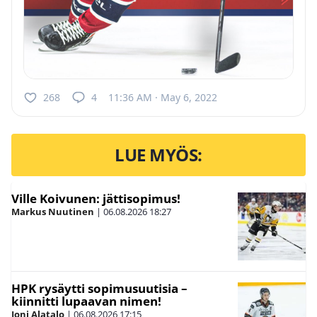
268
4
11:36 AM · May 6, 2022
LUE MYÖS:
Ville Koivunen: jättisopimus!
Markus Nuutinen
|
06.08.2026
18:27
HPK rysäytti sopimusuutisia –
kiinnitti lupaavan nimen!
Joni Alatalo
|
06.08.2026
17:15