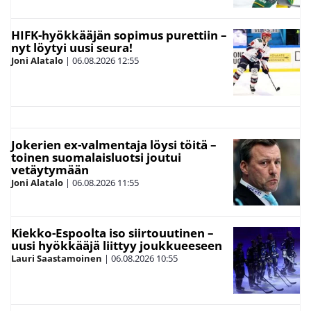
HIFK-hyökkääjän sopimus purettiin –
nyt löytyi uusi seura!
Joni Alatalo
|
06.08.2026
12:55
Jokerien ex-valmentaja löysi töitä –
toinen suomalaisluotsi joutui
vetäytymään
Joni Alatalo
|
06.08.2026
11:55
Kiekko-Espoolta iso siirtouutinen –
uusi hyökkääjä liittyy joukkueeseen
Lauri Saastamoinen
|
06.08.2026
10:55