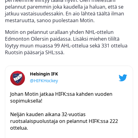
perheemme viihtyy täällä hyvin. Olen mielestäni
pelannut paremmin joka kaudella ja haluan, että se
jatkuu vastaisuudessakin. En aio lähteä täältä ilman
mestaruutta, sanoo puolestaan Motin.
Motin on pelannut urallaan yhden NHL-ottelun
Edmonton Oilersin paidassa. Lisäksi miehen tililtä
löytyy muun muassa 99 AHL-ottelua sekä 331 ottelua
Ruotsin pääsarja SHL:ssä.
Helsingin IFK
@HIFKHockey
Johan Motin jatkaa HIFK:ssa kahden vuoden
sopimuksella!
Neljän kauden aikana 32-vuotias
ruotsalaispuolustaja on pelannut HIFK:ssa 222
ottelua.