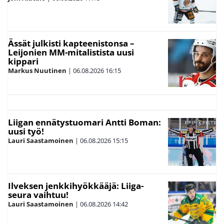
Ässät julkisti kapteenistonsa –
Leijonien MM-mitalistista uusi
kippari
Markus Nuutinen
|
06.08.2026
16:15
Liigan ennätystuomari Antti Boman:
uusi työ!
Lauri Saastamoinen
|
06.08.2026
15:15
Ilveksen jenkkihyökkääjä: Liiga-
seura vaihtuu!
Lauri Saastamoinen
|
06.08.2026
14:42