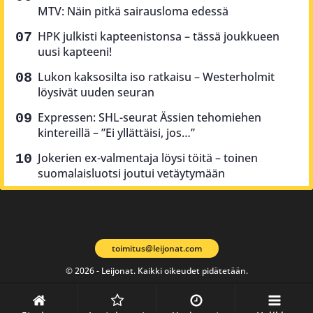
MTV: Näin pitkä sairausloma edessä
HPK julkisti kapteenistonsa – tässä joukkueen
uusi kapteeni!
Lukon kaksosilta iso ratkaisu – Westerholmit
löysivät uuden seuran
Expressen: SHL-seurat Ässien tehomiehen
kintereillä – ”Ei yllättäisi, jos…”
Jokerien ex-valmentaja löysi töitä – toinen
suomalaisluotsi joutui vetäytymään
toimitus@leijonat.com
© 2026 - Leijonat. Kaikki oikeudet pidätetään.