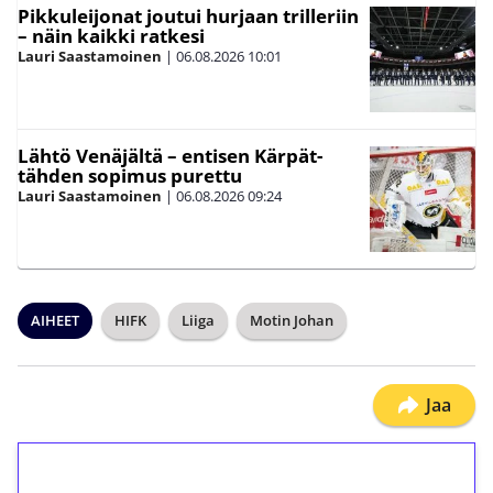
Pikkuleijonat joutui hurjaan trilleriin
– näin kaikki ratkesi
Lauri Saastamoinen
|
06.08.2026
10:01
Lähtö Venäjältä – entisen Kärpät-
tähden sopimus purettu
Lauri Saastamoinen
|
06.08.2026
09:24
AIHEET
HIFK
Liiga
Motin Johan
Jaa
1€ = 10€ arvosta