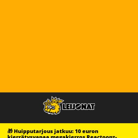
🎁 Huipputarjous jatkuu: 10 euron
kierrätysvapaa megakierros Reactoonz-