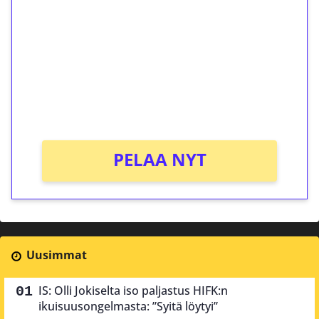
kierrätystä!
Talleta 1€
Saat heti 50 ilmaiskierrosta Tuohi 1000 -
peliin (arvo 0,20€ per kierros)!
Ei kierrätysvaatimusta!
PELAA NYT
Uusimmat
IS: Olli Jokiselta iso paljastus HIFK:n
ikuisuusongelmasta: ”Syitä löytyi”