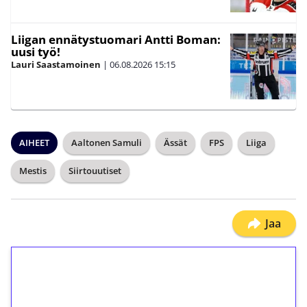
Liigan ennätystuomari Antti Boman:
uusi työ!
Lauri Saastamoinen
|
06.08.2026
15:15
AIHEET
Aaltonen Samuli
Ässät
FPS
Liiga
Mestis
Siirtouutiset
Jaa
1€ = 10€ arvosta
ilmaiskierroksia ilman