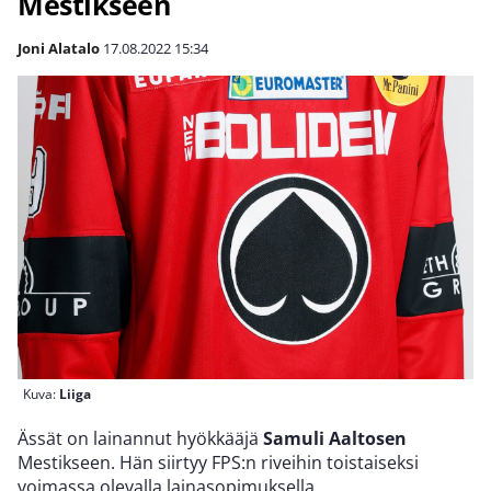
Mestikseen
Joni Alatalo
17.08.2022
15:34
Kuva:
Liiga
Ässät on lainannut hyökkääjä
Samuli Aaltosen
Mestikseen. Hän siirtyy FPS:n riveihin toistaiseksi
voimassa olevalla lainasopimuksella.