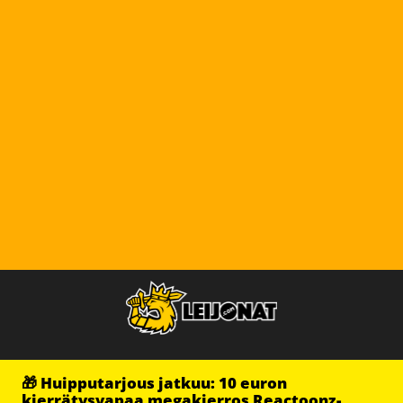
🎁 Huipputarjous jatkuu: 10 euron
kierrätysvapaa megakierros Reactoonz-