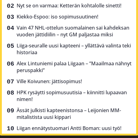
Nyt se on varmaa: Ketterän kohtalolle sinetti!
Kiekko-Espoo: iso sopimusuutinen!
Vain 47 NHL-ottelun suomalainen sai kahdeksan
vuoden jättidiilin – nyt GM paljastaa miksi
Liiga-seuralle uusi kapteeni – yllättävä valinta teki
historiaa
Alex Lintuniemi palaa Liigaan – ”Maailmaa nähnyt
peruspakki”
Ville Koivunen: jättisopimus!
HPK rysäytti sopimusuutisia – kiinnitti lupaavan
nimen!
Ässät julkisti kapteenistonsa – Leijonien MM-
mitalistista uusi kippari
Liigan ennätystuomari Antti Boman: uusi työ!