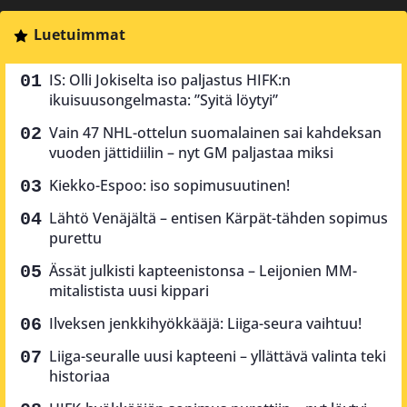
Luetuimmat
IS: Olli Jokiselta iso paljastus HIFK:n
ikuisuusongelmasta: ”Syitä löytyi”
Vain 47 NHL-ottelun suomalainen sai kahdeksan
vuoden jättidiilin – nyt GM paljastaa miksi
Kiekko-Espoo: iso sopimusuutinen!
Lähtö Venäjältä – entisen Kärpät-tähden sopimus
purettu
Ässät julkisti kapteenistonsa – Leijonien MM-
mitalistista uusi kippari
Ilveksen jenkkihyökkääjä: Liiga-seura vaihtuu!
Liiga-seuralle uusi kapteeni – yllättävä valinta teki
historiaa