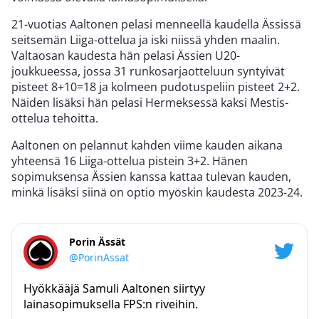
21-vuotias Aaltonen pelasi menneellä kaudella Ässissä
seitsemän Liiga-ottelua ja iski niissä yhden maalin.
Valtaosan kaudesta hän pelasi Ässien U20-
joukkueessa, jossa 31 runkosarjaotteluun syntyivät
pisteet 8+10=18 ja kolmeen pudotuspeliin pisteet 2+2.
Näiden lisäksi hän pelasi Hermeksessä kaksi Mestis-
ottelua tehoitta.
Aaltonen on pelannut kahden viime kauden aikana
yhteensä 16 Liiga-ottelua pistein 3+2. Hänen
sopimuksensa Ässien kanssa kattaa tulevan kauden,
minkä lisäksi siinä on optio myöskin kaudesta 2023-24.
Porin Ässät
@PorinAssat
Hyökkääjä Samuli Aaltonen siirtyy
lainasopimuksella FPS:n riveihin.