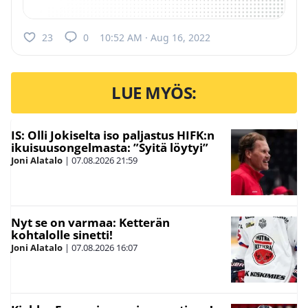
23
0
10:52 AM · Aug 16, 2022
LUE MYÖS:
IS: Olli Jokiselta iso paljastus HIFK:n
ikuisuusongelmasta: ”Syitä löytyi”
Joni Alatalo
|
07.08.2026
21:59
Nyt se on varmaa: Ketterän
kohtalolle sinetti!
Joni Alatalo
|
07.08.2026
16:07