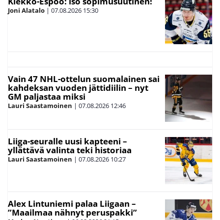
Kiekko-Espoo: iso sopimusuutinen!
Joni Alatalo
|
07.08.2026
15:30
Vain 47 NHL-ottelun suomalainen sai
kahdeksan vuoden jättidiilin – nyt
GM paljastaa miksi
Lauri Saastamoinen
|
07.08.2026
12:46
Liiga-seuralle uusi kapteeni –
yllättävä valinta teki historiaa
Lauri Saastamoinen
|
07.08.2026
10:27
Alex Lintuniemi palaa Liigaan –
”Maailmaa nähnyt peruspakki”