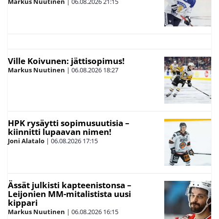
Markus Nuutinen
|
06.08.2026
21:15
Ville Koivunen: jättisopimus!
Markus Nuutinen
|
06.08.2026
18:27
HPK rysäytti sopimusuutisia –
kiinnitti lupaavan nimen!
Joni Alatalo
|
06.08.2026
17:15
Ässät julkisti kapteenistonsa –
Leijonien MM-mitalistista uusi
kippari
Markus Nuutinen
|
06.08.2026
16:15