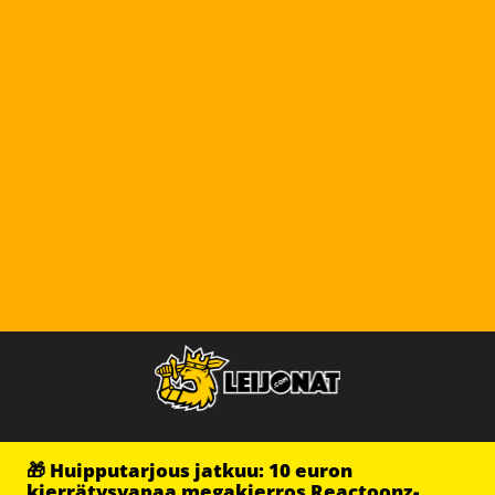
🎁 Huipputarjous jatkuu: 10 euron
kierrätysvapaa megakierros Reactoonz-