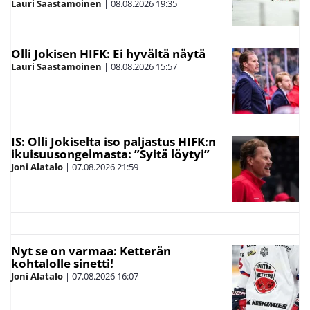
Lauri Saastamoinen
|
08.08.2026
19:35
Olli Jokisen HIFK: Ei hyvältä näytä
Lauri Saastamoinen
|
08.08.2026
15:57
IS: Olli Jokiselta iso paljastus HIFK:n
ikuisuusongelmasta: ”Syitä löytyi”
Joni Alatalo
|
07.08.2026
21:59
Nyt se on varmaa: Ketterän
kohtalolle sinetti!
Joni Alatalo
|
07.08.2026
16:07