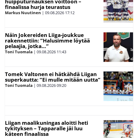
huipputurnauksen voittoon –
finaalissa hurja teurastus
Markus Nuutinen
|
09.08.2026
17:12
Näin Jokereiden Liiga-joukkue
rakennettiin: ”Halusimme löytää
pelaajia, jotka…”
Toni Tuomala
|
09.08.2026
11:43
Tomek Valtonen ei hätkähdä Liigan
superkautta: ”Ei mulle mitään uutta”
Toni Tuomala
|
09.08.2026
09:20
Liigan maalikuningas aloitti heti
tykityksen – Tapparalle jäi luu
käteen finaalissa