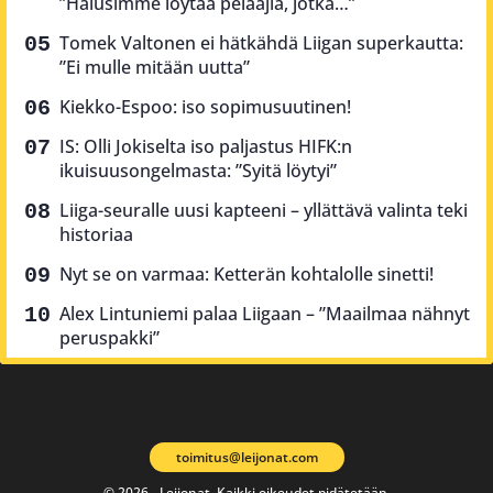
”Halusimme löytää pelaajia, jotka…”
Tomek Valtonen ei hätkähdä Liigan superkautta:
”Ei mulle mitään uutta”
Kiekko-Espoo: iso sopimusuutinen!
IS: Olli Jokiselta iso paljastus HIFK:n
ikuisuusongelmasta: ”Syitä löytyi”
Liiga-seuralle uusi kapteeni – yllättävä valinta teki
historiaa
Nyt se on varmaa: Ketterän kohtalolle sinetti!
Alex Lintuniemi palaa Liigaan – ”Maailmaa nähnyt
peruspakki”
toimitus@leijonat.com
© 2026 - Leijonat. Kaikki oikeudet pidätetään.