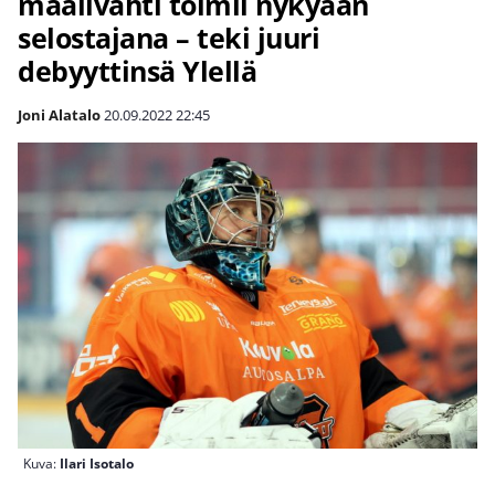
maalivahti toimii nykyään
selostajana – teki juuri
debyyttinsä Ylellä
Joni Alatalo
20.09.2022
22:45
Kuva:
Ilari Isotalo