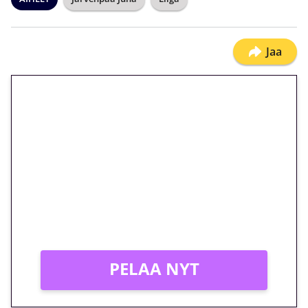
Jaa
🎁 Huipputarjous jatkuu: 10
euron kierrätysvapaa
megakierros Reactoonz-
peliin – vain 1 eurolla!
Peli: Reactoonz
Vain uusille asiakkaille!
PELAA NYT