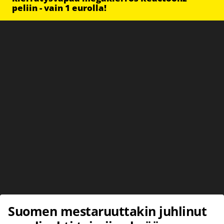
peliin - vain 1 eurolla!
Suomen mestaruuttakin juhlinut