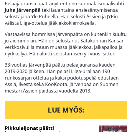
Pelaajauransa päättänyt entinen suomalaismaalivahti
Juha Järvenpää
teki lauantaina ensiesiintymisensä
selostajana Yle Puheella. Hän selosti Ässien ja JYPin
välistä Liiga-ottelua jääkiekkokierroksella.
Vastaavissa hommissa Järvenpäätä on kuitenkin kuultu
jo aiemminkin. Hän on selostanut Satakunnan Kansan
verkkosivuilla muun muassa jääkiekkoa, jalkapalloa ja
nyrkkeilyä. Hän aloitti selostamisen yli vuosi sitten.
33-vuotias Järvenpää päätti pelaajauransa kauden
2019-2020 jälkeen. Hän pelasi Liiga-urallaan 190
runkosarjan ottelua ja kaksi pudotuspeliä edustaen
Ässiä, Ilvestä sekä KooKoota. Järvenpää on Suomen
mestari Ässien paidasta vuodelta 2013.
LUE MYÖS:
Pikkuleijonat päätti