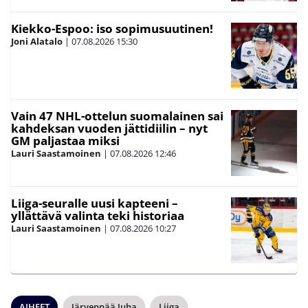
Kiekko-Espoo: iso sopimusuutinen!
Joni Alatalo
|
07.08.2026
15:30
Vain 47 NHL-ottelun suomalainen sai
kahdeksan vuoden jättidiilin – nyt
GM paljastaa miksi
Lauri Saastamoinen
|
07.08.2026
12:46
Liiga-seuralle uusi kapteeni –
yllättävä valinta teki historiaa
Lauri Saastamoinen
|
07.08.2026
10:27
AIHEET
Järvenpää Juha
Liiga