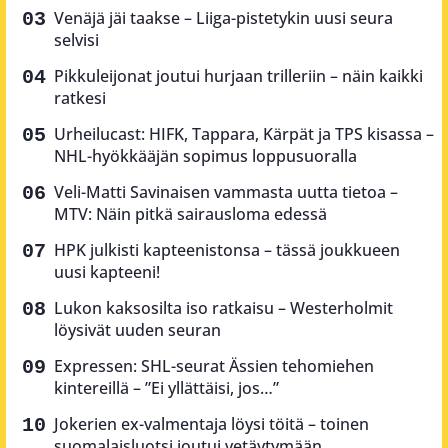
Venäjä jäi taakse – Liiga-pistetykin uusi seura
selvisi
Pikkuleijonat joutui hurjaan trilleriin – näin kaikki
ratkesi
Urheilucast: HIFK, Tappara, Kärpät ja TPS kisassa –
NHL-hyökkääjän sopimus loppusuoralla
Veli-Matti Savinaisen vammasta uutta tietoa –
MTV: Näin pitkä sairausloma edessä
HPK julkisti kapteenistonsa – tässä joukkueen
uusi kapteeni!
Lukon kaksosilta iso ratkaisu – Westerholmit
löysivät uuden seuran
Expressen: SHL-seurat Ässien tehomiehen
kintereillä – ”Ei yllättäisi, jos…”
Jokerien ex-valmentaja löysi töitä – toinen
suomalaisluotsi joutui vetäytymään