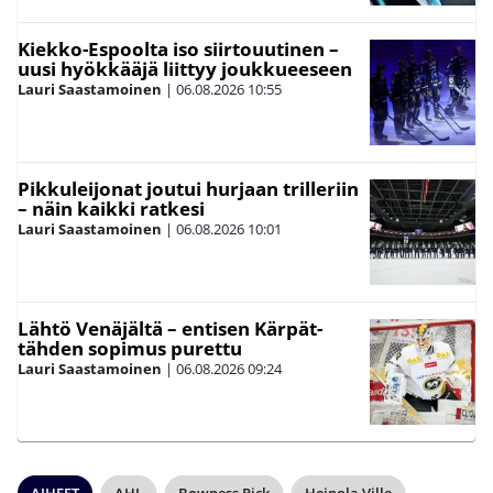
Kiekko-Espoolta iso siirtouutinen –
uusi hyökkääjä liittyy joukkueeseen
Lauri Saastamoinen
|
06.08.2026
10:55
Pikkuleijonat joutui hurjaan trilleriin
– näin kaikki ratkesi
Lauri Saastamoinen
|
06.08.2026
10:01
Lähtö Venäjältä – entisen Kärpät-
tähden sopimus purettu
Lauri Saastamoinen
|
06.08.2026
09:24