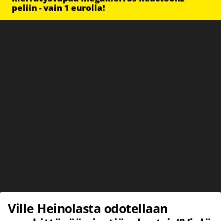
peliin - vain 1 eurolla!
Ville Heinolasta odotellaan