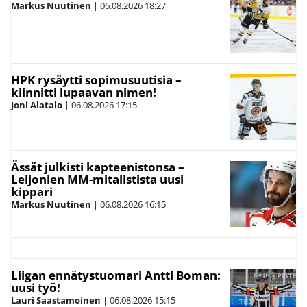
Markus Nuutinen
|
06.08.2026
18:27
HPK rysäytti sopimusuutisia –
kiinnitti lupaavan nimen!
Joni Alatalo
|
06.08.2026
17:15
Ässät julkisti kapteenistonsa –
Leijonien MM-mitalistista uusi
kippari
Markus Nuutinen
|
06.08.2026
16:15
Liigan ennätystuomari Antti Boman:
uusi työ!
Lauri Saastamoinen
|
06.08.2026
15:15