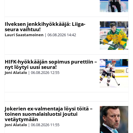
Ilveksen jenkkihyökkääjä: Liiga-
seura vaihtuu!
Lauri Saastamoinen
|
06.08.2026
14:42
HIFK-hyökkääjän sopimus purettiin –
nyt löytyi uusi seura!
Joni Alatalo
|
06.08.2026
12:55
Jokerien ex-valmentaja löysi töitä –
toinen suomalaisluotsi joutui
vetäytymään
Joni Alatalo
|
06.08.2026
11:55