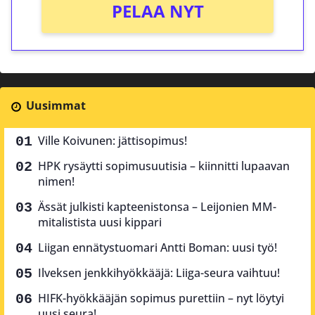
PELAA NYT
Uusimmat
Ville Koivunen: jättisopimus!
HPK rysäytti sopimusuutisia – kiinnitti lupaavan
nimen!
Ässät julkisti kapteenistonsa – Leijonien MM-
mitalistista uusi kippari
Liigan ennätystuomari Antti Boman: uusi työ!
Ilveksen jenkkihyökkääjä: Liiga-seura vaihtuu!
HIFK-hyökkääjän sopimus purettiin – nyt löytyi
uusi seura!