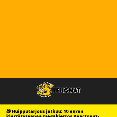
🎁 Huipputarjous jatkuu: 10 euron
kierrätysvapaa megakierros Reactoonz-