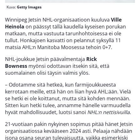
Kuva:
Getty Images
Winnipeg Jetsin NHL-organisaatioon kuuluva
Ville
Heinola
on päässyt tällä kaudella kyseisen porukan
matkaan, mutta vastuuta tarunhohtoisessa ei ole
tullut. Honkajoen kasvatti on pelannut syksyllä 11
matsia AHL:n Manitoba Moosessa tehoin 0+7.
NHL-joukkue Jetsin päävalmentaja
Rick
Bowness
myönsi odottavan itsekin sitä, että
suomalainen olisi täysin valmis ylös.
– Odotamme sitä hetkeä, kun farmijoukkueesta
kerrotaan meille, että hän on liian hyvä AHL:ään. Vielä
se hetki ei ole koittanut, mutta sitä kohden mennään.
Sitten kun hetki tulee, annamme hänelle varmuudella
hyvät mahdollisuudet, luotsi sanoi
NHL:n nettisivuilla
.
21-vuotiaan pakin nykyinen sopimus pitää hänet Jetsin
organisaatiossa kevääseen 2024 asti. Pelaaja nähdään
isona osana seuran tulevaisuutta, vaikka esimerkiski