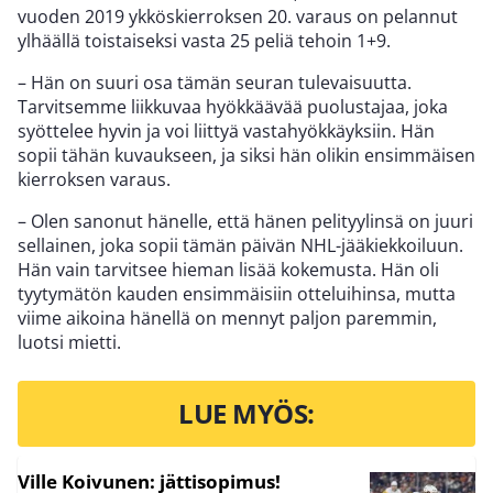
vuoden 2019 ykköskierroksen 20. varaus on pelannut
ylhäällä toistaiseksi vasta 25 peliä tehoin 1+9.
– Hän on suuri osa tämän seuran tulevaisuutta.
Tarvitsemme liikkuvaa hyökkäävää puolustajaa, joka
syöttelee hyvin ja voi liittyä vastahyökkäyksiin. Hän
sopii tähän kuvaukseen, ja siksi hän olikin ensimmäisen
kierroksen varaus.
– Olen sanonut hänelle, että hänen pelityylinsä on juuri
sellainen, joka sopii tämän päivän NHL-jääkiekkoiluun.
Hän vain tarvitsee hieman lisää kokemusta. Hän oli
tyytymätön kauden ensimmäisiin otteluihinsa, mutta
viime aikoina hänellä on mennyt paljon paremmin,
luotsi mietti.
LUE MYÖS:
Ville Koivunen: jättisopimus!