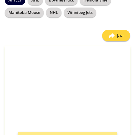
AIHEET
AHL
Bowness Rick
Heinola Ville
Manitoba Moose
NHL
Winnipeg Jets
Jaa
1€ = 10€ arvosta
ilmaiskierroksia ilman
kierrätystä!
Talleta 1€
Saat heti 50 ilmaiskierrosta Tuohi 1000 -
peliin (arvo 0,20€ per kierros)!
Ei kierrätysvaatimusta!