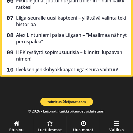
Pikkuleijonat joutui hurjaan trilleriin – näin kaikki
ratkesi
Liiga-seuralle uusi kapteeni – yllättävä valinta teki
historiaa
Alex Lintuniemi palaa Liigaan – ”Maailmaa nähnyt
peruspakki”
HPK rysäytti sopimusuutisia – kiinnitti lupaavan
nimen!
Ilveksen jenkkihyökkääjä: Liiga-seura vaihtuu!
toimitus@leijonat.com
© 2026 - Leijonat. Kaikki oikeudet pidätetään.
Etusivu
Luetuimmat
Uusimmat
Valikko