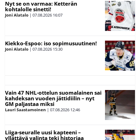
Nyt se on varmaa: Ketterän
kohtalolle sinetti!
Joni Alatalo
|
07.08.2026
16:07
Kiekko-Espoo: iso sopimusuutinen!
Joni Alatalo
|
07.08.2026
15:30
Vain 47 NHL-ottelun suomalainen sai
kahdeksan vuoden jättidiilin – nyt
GM paljastaa miksi
Lauri Saastamoinen
|
07.08.2026
12:46
Liiga-seuralle uusi kapteeni –
yllättävä valinta teki historiaa