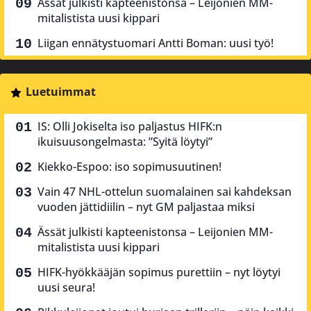
Ässät julkisti kapteenistonsa – Leijonien MM-
mitalistista uusi kippari
Liigan ennätystuomari Antti Boman: uusi työ!
Luetuimmat
IS: Olli Jokiselta iso paljastus HIFK:n
ikuisuusongelmasta: ”Syitä löytyi”
Kiekko-Espoo: iso sopimusuutinen!
Vain 47 NHL-ottelun suomalainen sai kahdeksan
vuoden jättidiilin – nyt GM paljastaa miksi
Ässät julkisti kapteenistonsa – Leijonien MM-
mitalistista uusi kippari
HIFK-hyökkääjän sopimus purettiin – nyt löytyi
uusi seura!