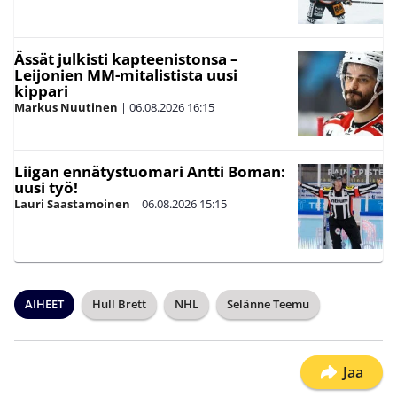
Ässät julkisti kapteenistonsa –
Leijonien MM-mitalistista uusi
kippari
Markus Nuutinen
|
06.08.2026
16:15
Liigan ennätystuomari Antti Boman:
uusi työ!
Lauri Saastamoinen
|
06.08.2026
15:15
AIHEET
Hull Brett
NHL
Selänne Teemu
Jaa