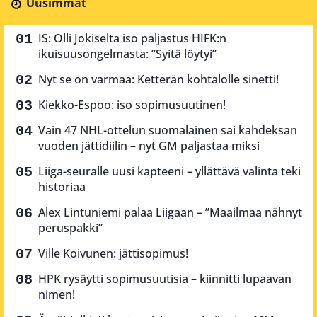
Uusimmat
IS: Olli Jokiselta iso paljastus HIFK:n
ikuisuusongelmasta: ”Syitä löytyi”
Nyt se on varmaa: Ketterän kohtalolle sinetti!
Kiekko-Espoo: iso sopimusuutinen!
Vain 47 NHL-ottelun suomalainen sai kahdeksan
vuoden jättidiilin – nyt GM paljastaa miksi
Liiga-seuralle uusi kapteeni – yllättävä valinta teki
historiaa
Alex Lintuniemi palaa Liigaan – ”Maailmaa nähnyt
peruspakki”
Ville Koivunen: jättisopimus!
HPK rysäytti sopimusuutisia – kiinnitti lupaavan
nimen!