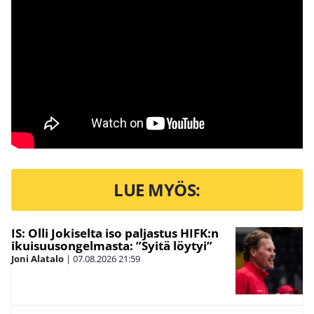
LUE MYÖS:
IS: Olli Jokiselta iso paljastus HIFK:n
ikuisuusongelmasta: ”Syitä löytyi”
Joni Alatalo
|
07.08.2026
21:59