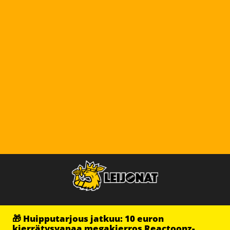
🎁 Huipputarjous jatkuu: 10 euron
kierrätysvapaa megakierros Reactoonz-