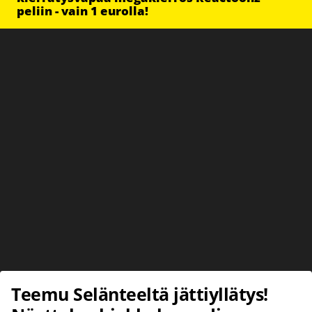
peliin - vain 1 eurolla!
Teemu Selänteeltä jättiyllätys!