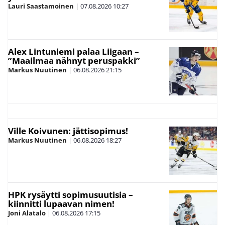
Lauri Saastamoinen
|
07.08.2026
10:27
Alex Lintuniemi palaa Liigaan –
”Maailmaa nähnyt peruspakki”
Markus Nuutinen
|
06.08.2026
21:15
Ville Koivunen: jättisopimus!
Markus Nuutinen
|
06.08.2026
18:27
HPK rysäytti sopimusuutisia –
kiinnitti lupaavan nimen!
Joni Alatalo
|
06.08.2026
17:15