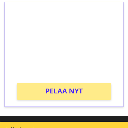
1€ = 10€ arvosta
ilmaiskierroksia ilman
kierrätystä!
Talleta 1€
Saat heti 50 ilmaiskierrosta Tuohi 1000 -
peliin (arvo 0,20€ per kierros)!
Ei kierrätysvaatimusta!
PELAA NYT