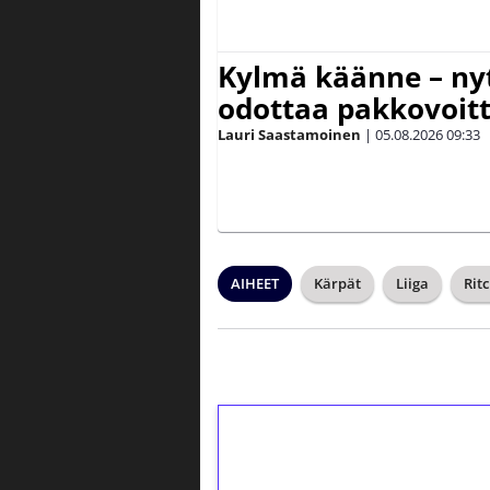
Kylmä käänne – nyt
odottaa pakkovoit
Lauri Saastamoinen
|
05.08.2026
09:33
AIHEET
Kärpät
Liiga
Ritc
1€ = 10€ arvosta 
kierrätystä!