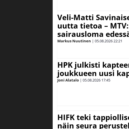
Veli-Matti Savina
uutta tietoa – MTV:
sairausloma edess
Markus Nuutinen
|
05.08.2026
22:21
HPK julkisti kaptee
joukkueen uusi kap
Joni Alatalo
|
05.08.2026
17:45
HIFK teki tappiolli
näin seura peruste