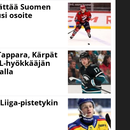
jättää Suomen
si osoite
 Tappara, Kärpät
HL-hyökkääjän
alla
 Liiga-pistetykin