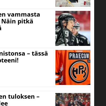
isen vammasta
 Näin pitkä
ä
nistonsa – tässä
teeni!
sen tuloksen –
lee