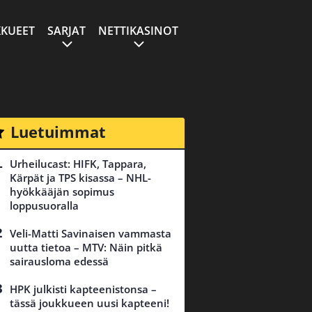
KUEET
SARJAT
NETTIKASINOT
Luetuimmat
Urheilucast: HIFK, Tappara,
Kärpät ja TPS kisassa – NHL-
hyökkääjän sopimus
loppusuoralla
Veli-Matti Savinaisen vammasta
uutta tietoa – MTV: Näin pitkä
sairausloma edessä
HPK julkisti kapteenistonsa –
tässä joukkueen uusi kapteeni!