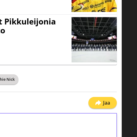
 Pikkuleijonia
to
hie Nick
Jaa
ilmaiskierroksia ilman