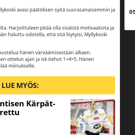
lykoski avasi päätöksen syitä suorasanaisemmin ja
lta. Harjoittuleen pitää olla sisäistä motivaatiota ja
 haluttu odotella, että sitä löytyisi, Myllykoski
skustelua hänen värväämisestään alkaen.
en ottelun ajan ja isk itehot 1+4=5. Hänen
lää miinukselle.
LUE MYÖS:
ntisen Kärpät-
rettu