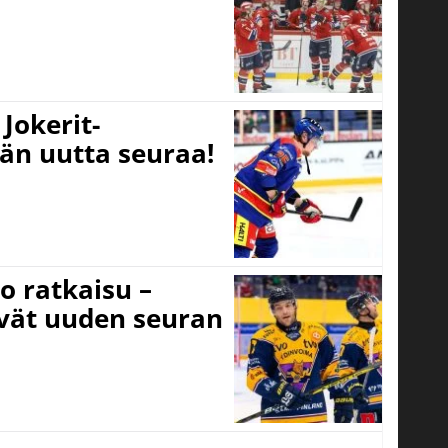
Jokerit-
ään uutta seuraa!
o ratkaisu –
ivät uuden seuran