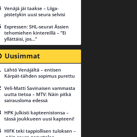
Venäjä jäi taakse – Liiga-
pistetykin uusi seura selvisi
Expressen: SHL-seurat Ässien
tehomiehen kintereillä – ”Ei
yllättäisi, jos…”
Uusimmat
Lähtö Venäjältä – entisen
Kärpät-tähden sopimus purettu
Veli-Matti Savinaisen vammasta
uutta tietoa – MTV: Näin pitkä
sairausloma edessä
HPK julkisti kapteenistonsa –
tässä joukkueen uusi kapteeni!
HIFK teki tappiollisen tuloksen –