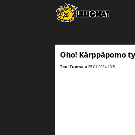
Oho! Kärppäpomo tyl
Toni Tuomala
25.01.2024
10:51