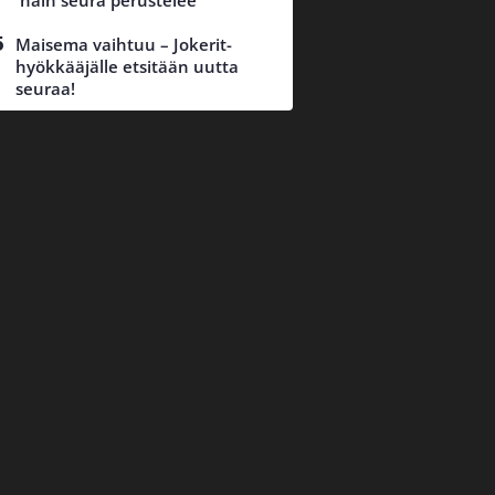
näin seura perustelee
Maisema vaihtuu – Jokerit-
hyökkääjälle etsitään uutta
seuraa!