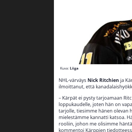
Kuva:
Liiga
NHL-värväys
Nick Ritchien
ja Kär
ilmoittanut, että kanadalaishyökk
– Kärpät ei pysty tarjoamaan Ritch
loppukaudelle, joten hän on vapa
tarjolle, tiesimme hänen olevan hi
mielestämme kannatti katsoa. Hä
rooliin, johon me olisimme häntä
kommentoi Kärppien tiedotteess