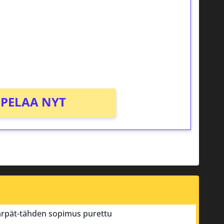
osta Tuohi 1000 -peliin (arvo 0,20€ per
PELAA NYT
Kärpät-tähden sopimus purettu