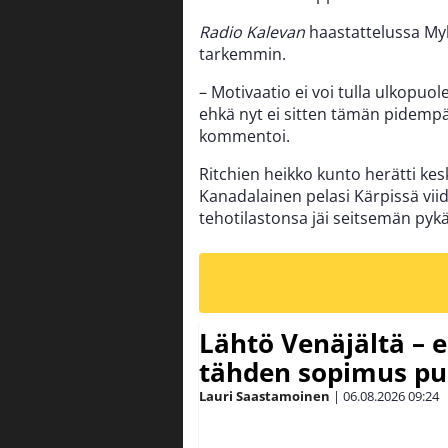
Radio Kalevan
haastattelussa Myl
tarkemmin.
– Motivaatio ei voi tulla ulkopuole
ehkä nyt ei sitten tämän pidempään
kommentoi.
Ritchien heikko kunto herätti ke
Kanadalainen pelasi Kärpissä viid
tehotilastonsa jäi seitsemän pykä
Lähtö Venäjältä – e
tähden sopimus pu
Lauri Saastamoinen
|
06.08.2026
09:24