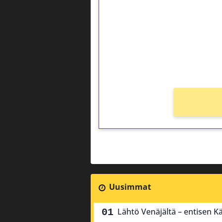
Talleta 1€
Saat heti 50 ilmaiskierr
kierros)!
Ei kierrätysvaatimusta!
Uusimmat
Lähtö Venäjältä – entisen 