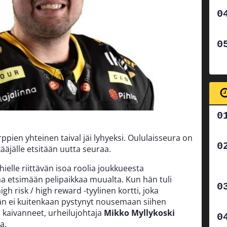
ppien yhteinen taival jäi lyhyeksi. Oululaisseura on
ääjälle etsitään uutta seuraa.
ielle riittävän isoa roolia joukkueesta
a etsimään pelipaikkaa muualta. Kun hän tuli
gh risk / high reward -tyylinen kortti, joka
n ei kuitenkaan pystynyt nousemaan siihen
 kaivanneet, urheilujohtaja
Mikko Myllykoski
a.