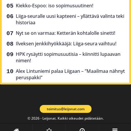
Kiekko-Espoo: iso sopimusuutinen!
Liiga-seuralle uusi kapteeni – yllättävä valinta teki
historiaa
Nyt se on varmaa: Ketterän kohtalolle sinetti!
Ilveksen jenkkihyökkääjä: Liiga-seura vaihtuu!
HPK rysäytti sopimusuutisia – kiinnitti lupaavan
nimen!
Alex Lintuniemi palaa Liigaan – ”Maailmaa nähnyt
peruspakki”
toimitus@leijonat.com
© 2026 - Leijonat. Kaikki oikeudet pidätetään.