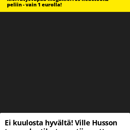
peliin - vain 1 eurolla!
Ei kuulosta hyvältä! Ville Husson