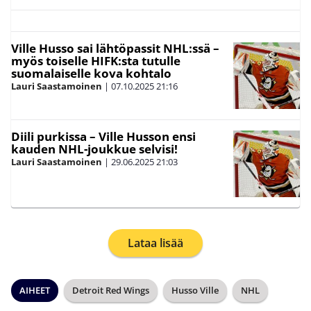
Ville Husso sai lähtöpassit NHL:ssä –
myös toiselle HIFK:sta tutulle
suomalaiselle kova kohtalo
Lauri Saastamoinen
|
07.10.2025
21:16
Diili purkissa – Ville Husson ensi
kauden NHL-joukkue selvisi!
Lauri Saastamoinen
|
29.06.2025
21:03
Lataa lisää
AIHEET
Detroit Red Wings
Husso Ville
NHL