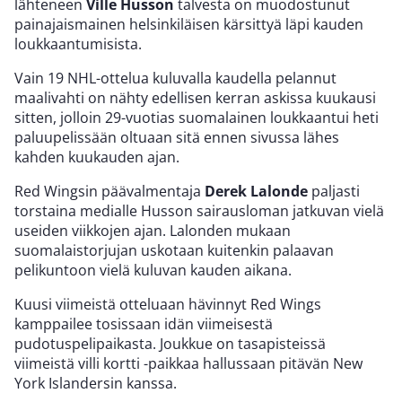
lähteneen
Ville Husson
talvesta on muodostunut
painajaismainen helsinkiläisen kärsittyä läpi kauden
loukkaantumisista.
Vain 19 NHL-ottelua kuluvalla kaudella pelannut
maalivahti on nähty edellisen kerran askissa kuukausi
sitten, jolloin 29-vuotias suomalainen loukkaantui heti
paluupelissään oltuaan sitä ennen sivussa lähes
kahden kuukauden ajan.
Red Wingsin päävalmentaja
Derek Lalonde
paljasti
torstaina medialle Husson sairausloman jatkuvan vielä
useiden viikkojen ajan. Lalonden mukaan
suomalaistorjujan uskotaan kuitenkin palaavan
pelikuntoon vielä kuluvan kauden aikana.
Kuusi viimeistä otteluaan hävinnyt Red Wings
kamppailee tosissaan idän viimeisestä
pudotuspelipaikasta. Joukkue on tasapisteissä
viimeistä villi kortti -paikkaa hallussaan pitävän New
York Islandersin kanssa.