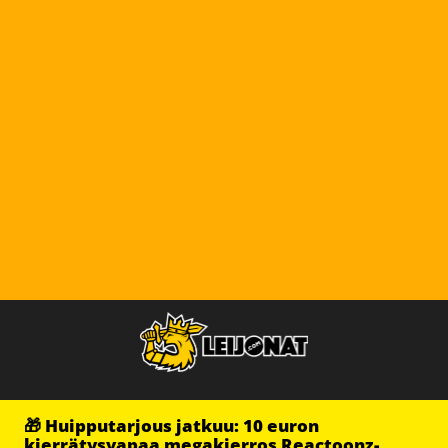
🎁 Huipputarjous jatkuu: 10 euron
kierrätysvapaa megakierros Reactoonz-