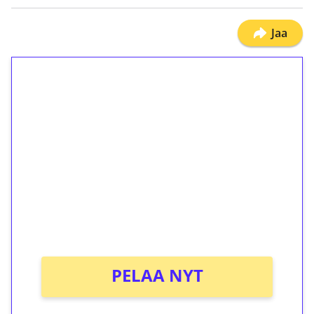
Jaa
1€ = 10€ arvosta
ilmaiskierroksia ilman
kierrätystä!
Talleta 1€
Saat heti 50 ilmaiskierrosta Tuohi 1000 -
peliin (arvo 0,20€ per kierros)!
Ei kierrätysvaatimusta!
PELAA NYT