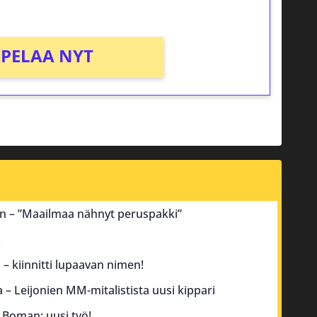
PELAA NYT
an – ”Maailmaa nähnyt peruspakki”
!
– kiinnitti lupaavan nimen!
a – Leijonien MM-mitalistista uusi kippari
 Boman: uusi työ!