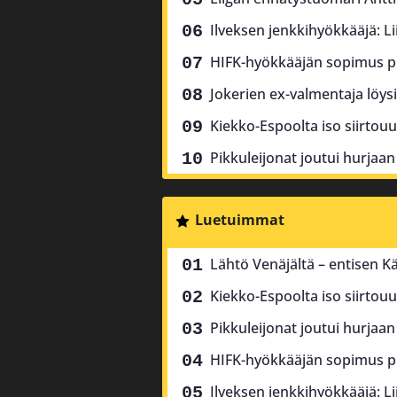
Ilveksen jenkkihyökkääjä: Li
HIFK-hyökkääjän sopimus pure
Jokerien ex-valmentaja löysi
Kiekko-Espoolta iso siirtouu
Pikkuleijonat joutui hurjaan t
Luetuimmat
Lähtö Venäjältä – entisen 
Kiekko-Espoolta iso siirtouu
Pikkuleijonat joutui hurjaan t
HIFK-hyökkääjän sopimus pure
Ilveksen jenkkihyökkääjä: Li