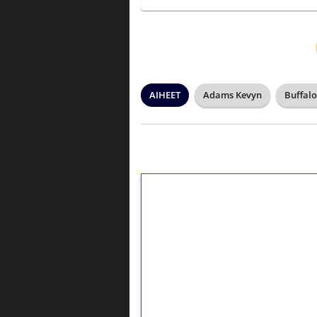
AIHEET
Adams Kevyn
Buffalo
1€ = 10€ arvosta 
kierrätystä!
Talleta 1€
Saat heti 50 ilmaiskierr
kierros)!