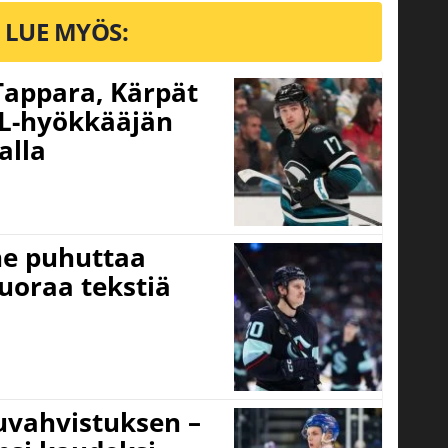
LUE MYÖS:
 Tappara, Kärpät
HL-hyökkääjän
alla
nne puhuttaa
suoraa tekstiä
uvahvistuksen –