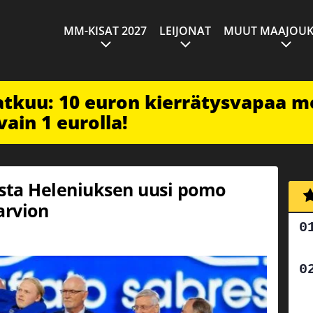
MM-KISAT 2027
LEIJONAT
MUUT MAAJOUK
jatkuu: 10 euron kierrätysvapaa m
vain 1 eurolla!
sta Heleniuksen uusi pomo
arvion