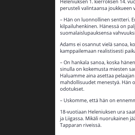
Heleniuksen 1. kierroksen 14. v
perusteli valintaansa joukkueen v
– Hän on luonnollinen sentteri. E
kilpailuhenkinen. Hänessä on pal
suomalaislupauksensa vahvuuksi
Adams ei osannut vielä sanoa, k
kamppailemaan realistisesti pa
– On hankala sanoa, koska hänen
sinulla on kokemusta miesten sarj
Haluamme aina asettaa pelaajan 
mahdollisuudet menestyä. Hän on 
odotukset.
– Uskomme, että hän on ennemm
18-vuotiaan Heleniuksen ura saat
ja Liigassa. Mikäli nuorukainen j
Tapparan riveissä.