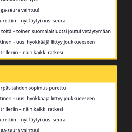
iga-seura vaihtuu!
ttiin – nyt löytyi uusi seura!
 töitä – toinen suomalaisluotsi joutui vetäytymään
tinen – uusi hyökkääjä liittyy joukkueeseen
rilleriin – näin kaikki ratkesi
Kärpät-tähden sopimus purettu
tinen – uusi hyökkääjä liittyy joukkueeseen
rilleriin – näin kaikki ratkesi
ttiin – nyt löytyi uusi seura!
iga-seura vaihtuu!