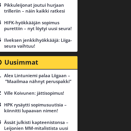
Pikkuleijonat joutui hurjaan
trilleriin – näin kaikki ratkesi
HIFK-hyökkääjän sopimus
purettiin – nyt löytyi uusi seura!
Ilveksen jenkkihyökkääjä: Liiga-
seura vaihtuu!
Uusimmat
Alex Lintuniemi palaa Liigaan –
”Maailmaa nähnyt peruspakki”
Ville Koivunen: jättisopimus!
HPK rysäytti sopimusuutisia –
kiinnitti lupaavan nimen!
Ässät julkisti kapteenistonsa –
Leijonien MM-mitalistista uusi