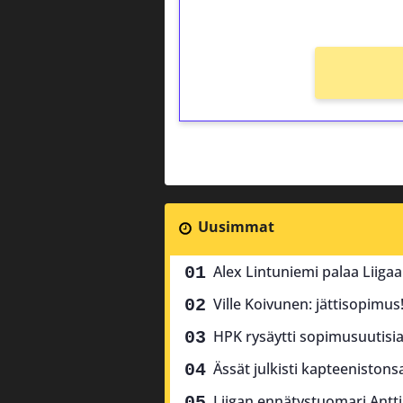
Ei kierrätysvaatimusta!
Uusimmat
Alex Lintuniemi palaa Liiga
Ville Koivunen: jättisopimus
HPK rysäytti sopimusuutisia 
Ässät julkisti kapteenistons
Liigan ennätystuomari Antti