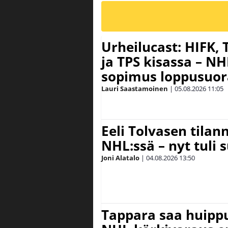
Urheilucast: HIFK,
ja TPS kisassa – N
sopimus loppusuor
Lauri Saastamoinen
|
05.08.2026
11:05
Eeli Tolvasen tila
NHL:ssä – nyt tuli 
Joni Alatalo
|
04.08.2026
13:50
Tappara saa huipp