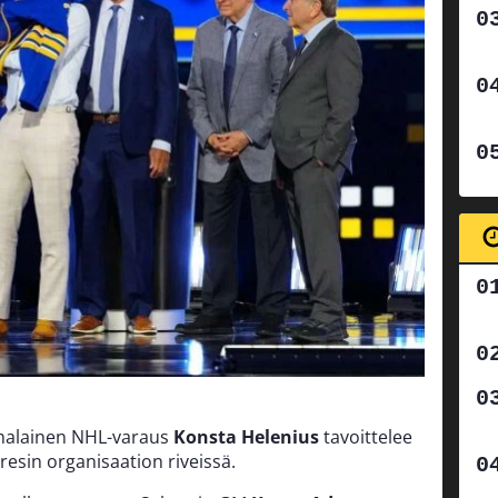
alainen NHL-varaus
Konsta Helenius
tavoittelee
esin organisaation riveissä.