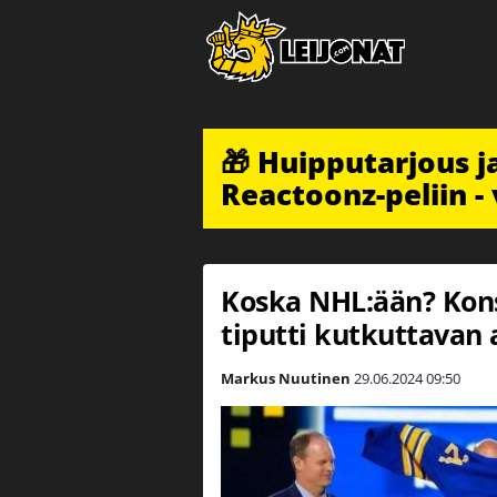
🎁 Huipputarjous 
Reactoonz-peliin - 
Koska NHL:ään? Kon
tiputti kutkuttavan 
Markus Nuutinen
29.06.2024
09:50