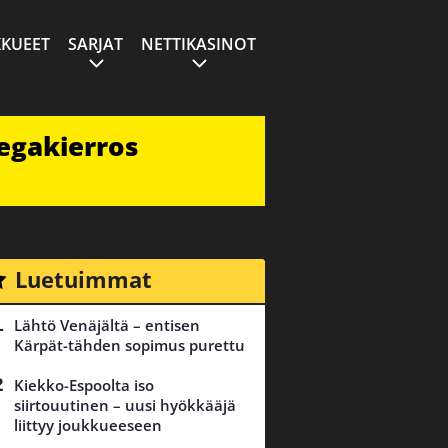
KUEET
SARJAT
NETTIKASINOT
egakierros
Luetuimmat
Lähtö Venäjältä – entisen
Kärpät-tähden sopimus purettu
Kiekko-Espoolta iso
siirtouutinen – uusi hyökkääjä
liittyy joukkueeseen