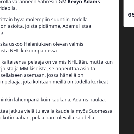
uorolla varanneen Sabresin GM
Kevyn Adams
ideolla.
rittäin hyvä molempiin suuntiin, todella
jon asioita, joista pidämme, Adams listaa
a.
oska uskoo Heleniuksen olevan valmis
ikasta NHL-kokoonpanossa.
 kaltaisensa pelaaja on valmis NHL:ään, mutta kun
oista ja MM-kisoista, se nopeuttaa asioita.
sellaiseen asemaan, jossa hänellä on
pelaaja, jota kohtaan meillä on todella korkeat
inkin lähempänä kuin kaukana, Adams naulaa.
taa jatkua vielä tulevalla kaudella myös Suomessa
ää kotimaahan, pelaa hän tulevalla kaudella