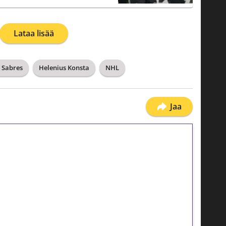
Lataa lisää
 Sabres
Helenius Konsta
NHL
Jaa
ilmaiskierroksia ilman
osta Tuohi 1000 -peliin (arvo 0,20€ per