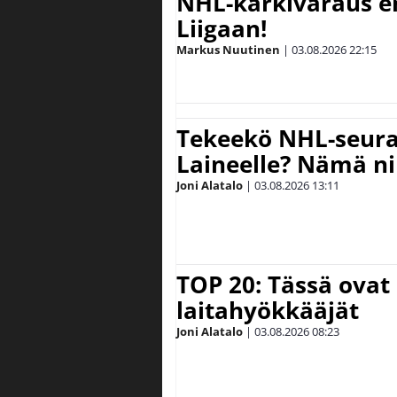
NHL-kärkivaraus e
Liigaan!
Markus Nuutinen
|
03.08.2026
22:15
Tekeekö NHL-seura 
Laineelle? Nämä ni
Joni Alatalo
|
03.08.2026
13:11
TOP 20: Tässä ovat
laitahyökkääjät
Joni Alatalo
|
03.08.2026
08:23