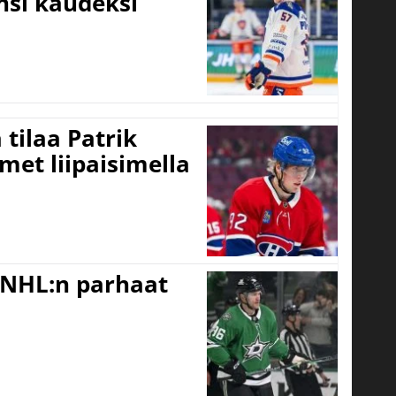
nsi kaudeksi
tilaa Patrik
met liipaisimella
 NHL:n parhaat