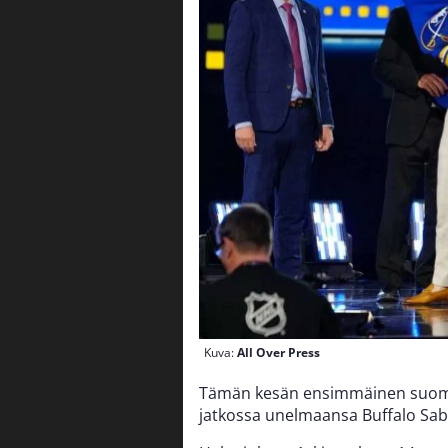
Kuva:
All Over Press
Tämän kesän ensimmäinen suom
jatkossa unelmaansa Buffalo Sabr